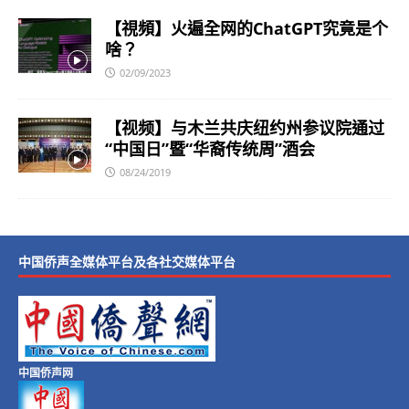
【視頻】火遍全网的ChatGPT究竟是个
啥？
02/09/2023
【视频】与木兰共庆纽约州参议院通过
“中国日”暨“华裔传统周”酒会
08/24/2019
中国侨声全媒体平台及各社交媒体平台
中国侨声网