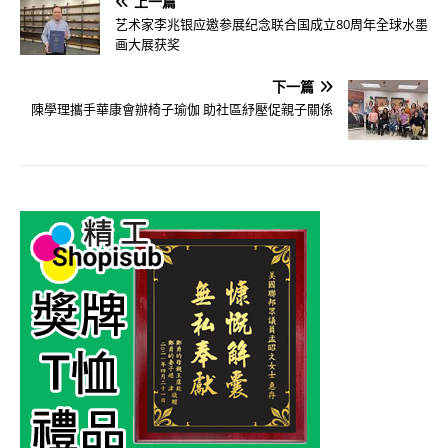
上一篇
艺术家李兆银应邀参展纪念联合国成立80周年全球水墨
画大展获奖
下一篇
陳學理攜手華康會辦椅子瑜伽 助社區紓壓促親子關係