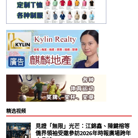
精选视频
見證「無限」光芒：江錦鑫、陳鍵榕等
僑界領袖受邀參訪2026年時報廣場跨年