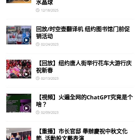
水晶球
12/18/2025
回放/时空壶翻译机 纽约图书馆门前促
销活动
02/24/2023
【回放】纽约唐人街举行花车大游行庆
祝新春
02/13/2023
【視頻】火遍全网的ChatGPT究竟是个
啥？
02/09/2023
【重播】市长官邸 舉辦慶祝中秋文化
節. 活動設文藝表演