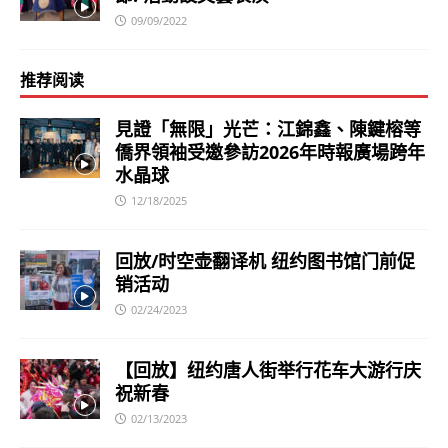
09/09/2022
推荐阅读
見證「無限」光芒：江錦鑫、陳鍵榕等
僑界領袖受邀參訪2026年時報廣場跨年
水晶球
12/18/2025
回放/时空壶翻译机 纽约图书馆门前促
销活动
02/24/2023
【回放】纽约唐人街举行花车大游行庆
祝新春
02/13/2023