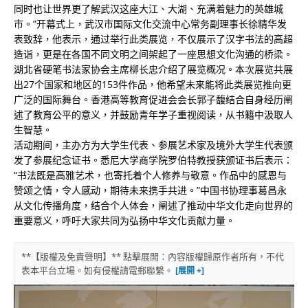
同时也让世界更了解武汉这座大江、大湖、充满着魅力的英雄城
市。”开幕式上，武汉市国际文化交流中心常务副理事长徐精华发
表致辞，他表示，通过举行此类展览，不仅展示了汉字书法的高超
造诣，更是在各国不同文明之间架起了一座思想文化沟通的桥梁。
湖北省硬笔书法家协会主席柳长忠介绍了展览概况。本次展览共展
出27个国家和地区的153件作品，他希望未来能将此类展览推向更
广泛的国际舞台。香港高等教育促进会会长郭子馥结合自身经历阐
述了教育公平的意义，并鼓励青年学子重视阅读，从书籍中汲取人
生智慧。
活动期间，主办方为大学生代表、参展艺术家及境外大学生代表颁
发了参展纪念证书。悉尼大学商学院罗伯特教授获颁证书后表示：
“书法既是高雅艺术，也寄托着个人修养与敬意。作品中的感恩与
赞颂之情，令人感动，期待未来携手共进。”中国书协理事葛昌永
从文化传播角度，结合个人体会，阐述了推动中华文化走向世界的
重要意义，呼吁大家共同为弘扬中华文化贡献力量。
**【版權及免責聲明】** 點擊展開：內容版權歸原作者所有，不代
表本平台立場。如有侵權請電郵聯繫。