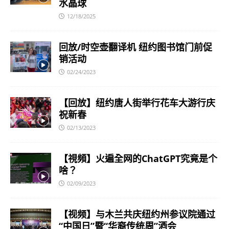
水晶球
12/18/2025
回放/时空壶翻译机 纽约图书馆门前促
销活动
02/24/2023
【回放】纽约唐人街举行花车大游行庆
祝新春
02/13/2023
【視頻】火遍全网的ChatGPT究竟是个
啥？
02/09/2023
【视频】与木兰共庆纽约州参议院通过
“中国日”暨“华裔传统周”酒会