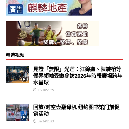
精选视频
見證「無限」光芒：江錦鑫、陳鍵榕等
僑界領袖受邀參訪2026年時報廣場跨年
水晶球
12/18/2025
回放/时空壶翻译机 纽约图书馆门前促
销活动
02/24/2023