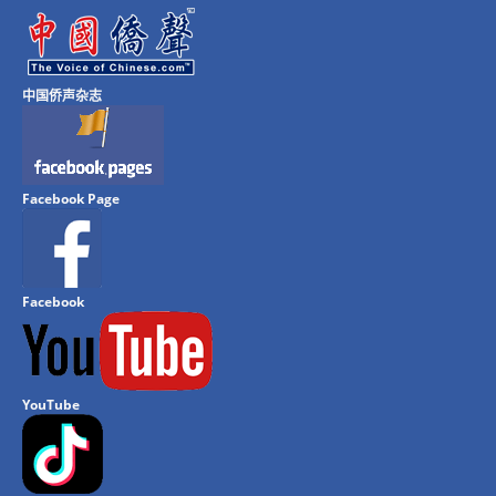
中国侨声杂志
Facebook Page
Facebook
YouTube