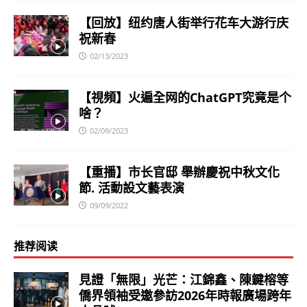
【回放】纽约唐人街举行花车大游行庆
祝新春
02/13/2023
【視頻】火遍全网的ChatGPT究竟是个
啥？
02/09/2023
【重播】市长官邸 舉辦慶祝中秋文化
節. 活動設文藝表演
09/09/2022
推荐阅读
見證「無限」光芒：江錦鑫、陳鍵榕等
僑界領袖受邀參訪2026年時報廣場跨年