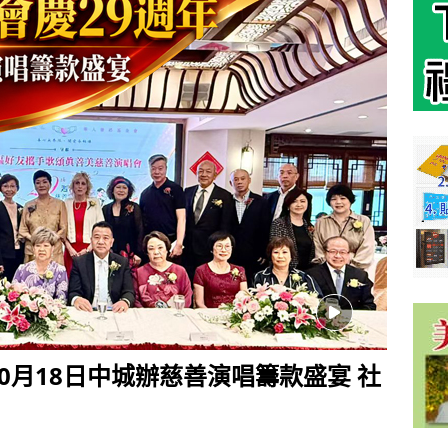
10月18日中城辦慈善演唱籌款盛宴 社