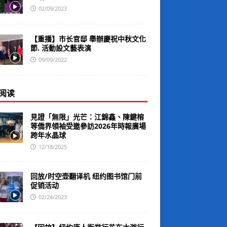
02/09/2023
【重播】市长官邸 舉辦慶祝中秋文化
節. 活動設文藝表演
09/09/2022
阅读
見證「無限」光芒：江錦鑫、陳鍵榕
等僑界領袖受邀參訪2026年時報廣場
跨年水晶球
12/18/2025
回放/时空壶翻译机 纽约图书馆门前
促销活动
02/24/2023