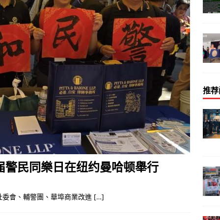
推荐
3届警民同樂日在纽约曼哈顿舉行
委會、輔警團、華埠商業改進 […]