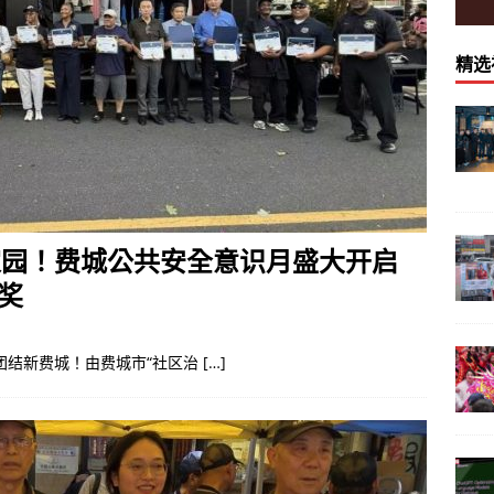
精选
守护家园！费城公共安全意识月盛大开启
奖
结新费城！由费城市“社区治 […]