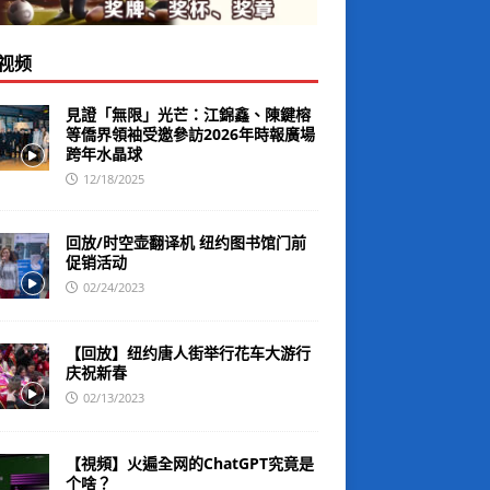
视频
見證「無限」光芒：江錦鑫、陳鍵榕
等僑界領袖受邀參訪2026年時報廣場
跨年水晶球
12/18/2025
回放/时空壶翻译机 纽约图书馆门前
促销活动
02/24/2023
【回放】纽约唐人街举行花车大游行
庆祝新春
02/13/2023
【視頻】火遍全网的ChatGPT究竟是
个啥？