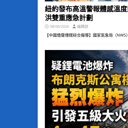
紐約發布高溫警報體感溫度
洪雙重應急計劃
08/06/2026
編輯部
【中國僑聲傳媒綜合報導】國家氣象局（NWS）8