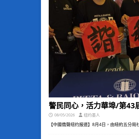
警民同心，活力華埠/第4
08/05/2026
纽约墨人
【中國僑聲纽约报道】8月4日，由紐約五分局社