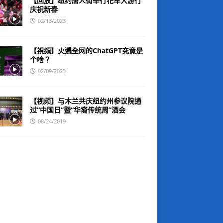
【回放】纽约唐人街举行花车大游行
庆祝新春
02/13/2023
【視頻】火遍全网的ChatGPT究竟是
个啥？
02/09/2023
【视频】与木兰共庆纽约州参议院通
过“中国日”暨“华裔传统周”酒会
08/24/2019