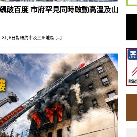
飆破百度 市府罕見同時啟動高溫及山
月6日對紐約市及三州地區 […]