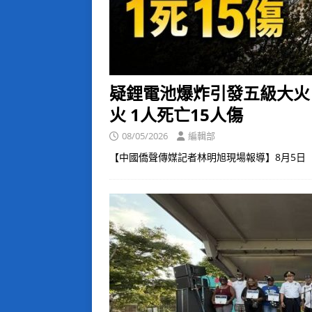
疑鋰電池爆炸引發五級大火
火 1人死亡15人傷
08/05/2026
編輯部
【中國僑聲傳媒記者林明旭現場報導】8月5日（