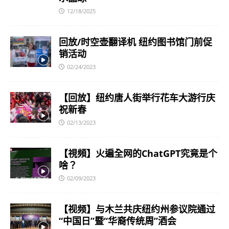
12/18/2025
回放/时空壶翻译机 纽约图书馆门前促
销活动
02/24/2023
【回放】纽约唐人街举行花车大游行庆
祝新春
02/13/2023
【視頻】火遍全网的ChatGPT究竟是个
啥？
02/09/2023
【视频】与木兰共庆纽约州参议院通过
“中国日”暨“华裔传统周”酒会