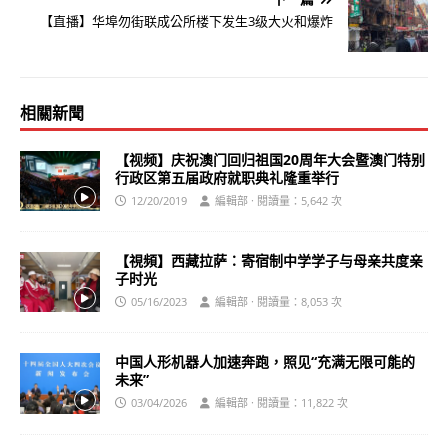
【直播】华埠勿街联成公所楼下发生3级大火和爆炸
相關新聞
【视频】庆祝澳门回归祖国20周年大会暨澳门特别
行政区第五届政府就职典礼隆重举行
12/20/2019
編輯部 · 閱讀量：5,642 次
【視頻】西藏拉萨：寄宿制中学学子与母亲共度亲
子时光
05/16/2023
編輯部 · 閱讀量：8,053 次
中国人形机器人加速奔跑，照见“充满无限可能的
未来”
03/04/2026
編輯部 · 閱讀量：11,822 次