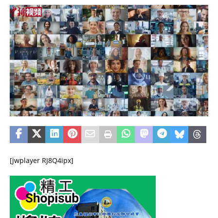
[jwplayer RJ8Q4ipx]