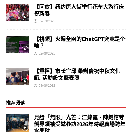
【回放】纽约唐人街举行花车大游行庆
祝新春
02/13/2023
【視頻】火遍全网的ChatGPT究竟是个
啥？
02/09/2023
【重播】市长官邸 舉辦慶祝中秋文化
節. 活動設文藝表演
09/09/2022
推荐阅读
見證「無限」光芒：江錦鑫、陳鍵榕等
僑界領袖受邀參訪2026年時報廣場跨年
水晶球