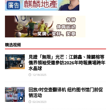
精选视频
見證「無限」光芒：江錦鑫、陳鍵榕等
僑界領袖受邀參訪2026年時報廣場跨年
水晶球
12/18/2025
回放/时空壶翻译机 纽约图书馆门前促
销活动
02/24/2023