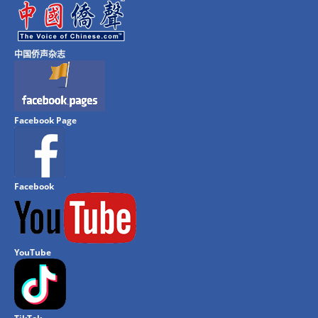
中国侨声杂志
Facebook Page
Facebook
YouTube