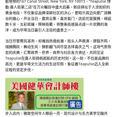
脏地带的167 Canal Street, New York, NY 10013，“Teapulse 悸
動·唐人街第二店”在万众瞩目中盛大启幕。新店择址于人流如织的
黄金地段，不仅象征品牌深耕社区的决心，更昭示其迈向更广阔舞
台的雄心。开业当日，嘉宾云集，喜庆盈门，店前花篮簇拥，绵延
数十米，五彩斑斓，辉映街衢，将整条街道装点成一片欢腾的海
洋，成为华埠当日最引人注目的盛景之一。
当日尽管寒风凛冽，却难挡热情如潮。街头人声鼎沸，锣鼓齐鸣，
瑞狮腾跃，舞动生风，狮影翻飞间尽显吉祥喜庆之气。这场气势恢
宏的庆典，汇聚政界、侨界、商界与社区各方贤达，共同见证
Teapulse在唐人街扬帆起航的历史时刻。这一刻，不仅是品牌的
高光，更是华埠文化活力的生动写照，象征着Teapulse迈入全新
征程的坚定步伐。
步入店内，雅致空间令人眼前一亮，现代设计与东方美学交融共