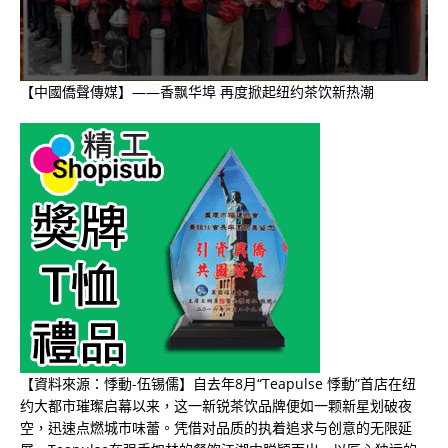
【中國僑聲傳媒】——香飘华埠 再度掀起纽约茶饮新热潮
【資料來源：悸動-伍锡儒】自去年8月“Teapulse 悸動”首店在纽
约大都市璀璨启幕以来，这一新锐茶饮品牌便如一颗新星划破夜
空，迅速点燃城市味蕾。凭借对品质的执着追求与创意的无限延