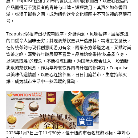
展，Teapulse在强手如林的餐饮江湖中脱颖而出，以匠心独运的
产品赢得万千消费者的青睐与口碑。短短数月，其声名如茶香四
溢，弥漫于街巷之间，成为纽约饮食文化版图中不可忽视的亮眼符
号。
Teapulse以招牌蛋挞惊艳四座，外酥内润，风味独特，层层递进
的口感令人回味无穷；其现调茶饮更以严选原料、精湛工艺见长，
在传统茶韵与现代创意间游刃有余，既承东方茶道之魂，又赋时尚
饮茶之趣，深受各年龄层顾客喜爱。品牌始终秉持“以品质立身、
以创意取胜”的理念，不断推陈出新，为国际大都会注入一股清新
隽永的茶饮风潮。作为华埠餐饮界冉冉升起的新势力，Teapulse
以美味传递情感，以匠心连接邻里，日日门庭若市，生意持续火
爆，成为城市生活中一抹温暖的悸动。
2026年1月3日上午11时30分，位于纽约市著名旅游地标、华埠心