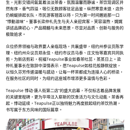
生，光影交错间氤氲着淡淡茶香，氛围温馨而静谧。茶饮现调区井
然有序，香气四溢，吸引无数顾客驻足品鉴。纵然寒意未退，店外
仍蜿蜒排起长队，市民游客翘首以待，只为第一时间邂逅那一口
“悸動滋味”。董事长梁仲礼先生与夫人亲迎宾客，笑容温煦，娓娓
讲述品牌初心、产品精髓与未来愿景，尽显对品质、创新与服务的
极致追求。
众位侨界领袖与政界要人亲临现场，共襄盛举，纽约州参议员陈学
理、纽约州众议员郑永佳、纽约市议员马泰、庄文怡等嘉宾共同执
剪，为新店剪彩，祝福Teapulse事业如春茶吐蕊，蒸蒸日上。梁
仲礼董事长在致辞中深情表示，愿Teapulse如桂花般静默绽放，
以恒久芬芳传递温暖与感动，让每一杯茶都成为连接人心的桥梁，
在服务社区的同时，为纽约这座城市增添更多温情与色彩。
Teapulse 悸动·唐人街第二店”的盛大启幕，不仅标志着品牌发展
的关键里程碑，更为华埠注入崭新的饮食活力与文化动能。茶香再
起，悸动延续，Teapulse正以独特魅力再度掀起纽约茶饮热潮，
书写属于东方风味的国际篇章。