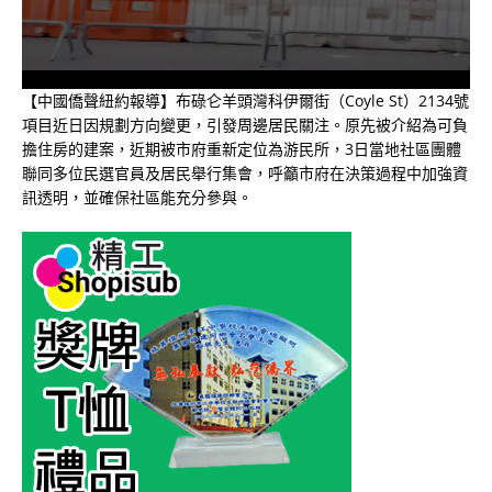
【中國僑聲紐約報導】布碌仑羊頭灣科伊爾街（Coyle St）2134號
項目近日因規劃方向變更，引發周邊居民關注。原先被介紹為可負
擔住房的建案，近期被市府重新定位為游民所，3日當地社區團體
聯同多位民選官員及居民舉行集會，呼籲市府在決策過程中加強資
訊透明，並確保社區能充分參與。