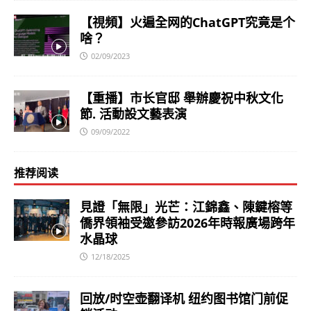
【視頻】火遍全网的ChatGPT究竟是个
啥？
02/09/2023
【重播】市长官邸 舉辦慶祝中秋文化
節. 活動設文藝表演
09/09/2022
推荐阅读
見證「無限」光芒：江錦鑫、陳鍵榕等
僑界領袖受邀參訪2026年時報廣場跨年
水晶球
12/18/2025
回放/时空壶翻译机 纽约图书馆门前促