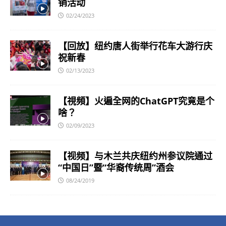
销活动
02/24/2023
【回放】纽约唐人街举行花车大游行庆
祝新春
02/13/2023
【視頻】火遍全网的ChatGPT究竟是个
啥？
02/09/2023
【视频】与木兰共庆纽约州参议院通过
“中国日”暨“华裔传统周”酒会
08/24/2019