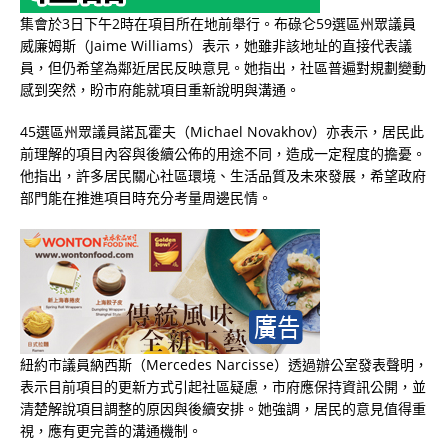
集會於3日下午2時在項目所在地前舉行。布碌仑59選區州眾議員
威廉姆斯（Jaime Williams）表示，她雖非該地址的直接代表議
員，但仍希望為鄰近居民反映意見。她指出，社區普遍對規劃變動
感到突然，盼市府能就項目重新說明與溝通。
45選區州眾議員諾瓦霍夫（Michael Novakhov）亦表示，居民此
前理解的項目內容與後續公佈的用途不同，造成一定程度的擔憂。
他指出，許多居民關心社區環境、生活品質及未來發展，希望政府
部門能在推進項目時充分考量周邊民情。
紐約市議員納西斯（Mercedes Narcisse）透過辦公室發表聲明，
表示目前項目的更新方式引起社區疑慮，市府應保持資訊公開，並
清楚解說項目調整的原因與後續安排。她強調，居民的意見值得重
視，應有更完善的溝通機制。