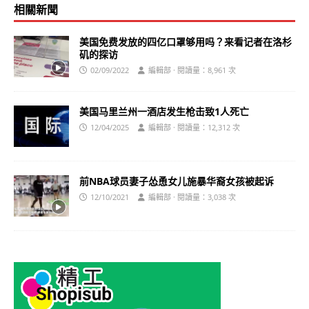
相關新聞
美国免费发放的四亿口罩够用吗？来看记者在洛杉
矶的探访
02/09/2022
編輯部 · 閱讀量：8,961 次
美国马里兰州一酒店发生枪击致1人死亡
12/04/2025
編輯部 · 閱讀量：12,312 次
前NBA球员妻子怂恿女儿施暴华裔女孩被起诉
12/10/2021
編輯部 · 閱讀量：3,038 次