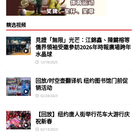
精选视频
見證「無限」光芒：江錦鑫、陳鍵榕等
僑界領袖受邀參訪2026年時報廣場跨年
水晶球
12/18/2025
回放/时空壶翻译机 纽约图书馆门前促
销活动
02/24/2023
【回放】纽约唐人街举行花车大游行庆
祝新春
02/13/2023