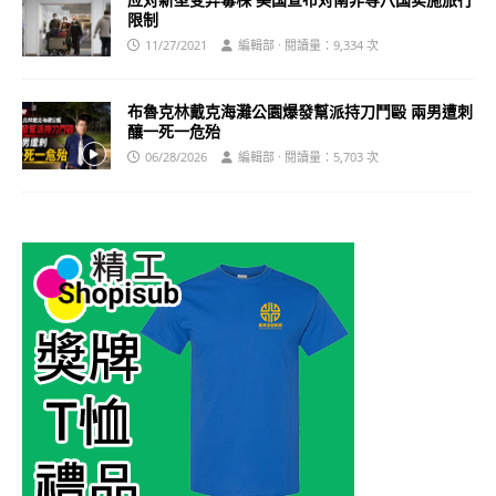
限制
11/27/2021
編輯部 · 閱讀量：9,334 次
布魯克林戴克海灘公園爆發幫派持刀鬥毆 兩男遭刺
釀一死一危殆
06/28/2026
編輯部 · 閱讀量：5,703 次