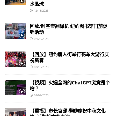
水晶球
12/18/2025
回放/时空壶翻译机 纽约图书馆门前促
销活动
02/24/2023
【回放】纽约唐人街举行花车大游行庆
祝新春
02/13/2023
【視頻】火遍全网的ChatGPT究竟是个
啥？
02/09/2023
【重播】市长官邸 舉辦慶祝中秋文化