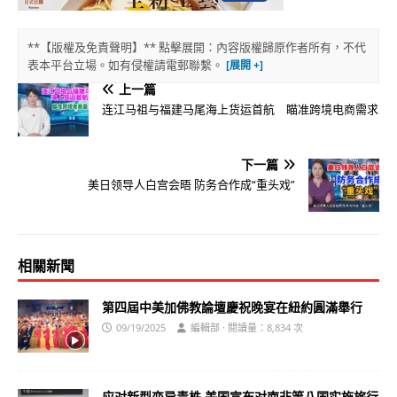
**【版權及免責聲明】** 點擊展開：內容版權歸原作者所有，不代
表本平台立場。如有侵權請電郵聯繫。
上一篇
连江马祖与福建马尾海上货运首航 瞄准跨境电商需求
下一篇
美日领导人白宫会晤 防务合作成“重头戏”
相關新聞
第四屆中美加佛教論壇慶祝晚宴在紐約圓滿舉行
09/19/2025
編輯部 · 閱讀量：8,834 次
应对新型变异毒株 美国宣布对南非等八国实施旅行