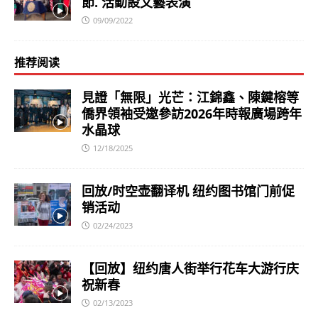
節. 活動設文藝表演
09/09/2022
推荐阅读
見證「無限」光芒：江錦鑫、陳鍵榕等
僑界領袖受邀參訪2026年時報廣場跨年
水晶球
12/18/2025
回放/时空壶翻译机 纽约图书馆门前促
销活动
02/24/2023
【回放】纽约唐人街举行花车大游行庆
祝新春
02/13/2023