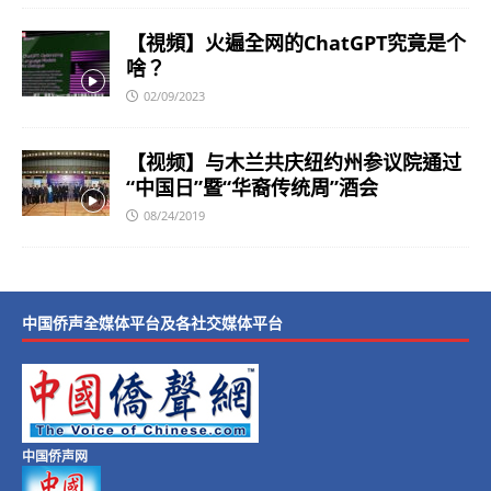
【視頻】火遍全网的ChatGPT究竟是个
啥？
02/09/2023
【视频】与木兰共庆纽约州参议院通过
“中国日”暨“华裔传统周”酒会
08/24/2019
中国侨声全媒体平台及各社交媒体平台
中国侨声网