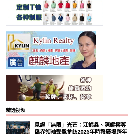
精选视频
見證「無限」光芒：江錦鑫、陳鍵榕等
僑界領袖受邀參訪2026年時報廣場跨年