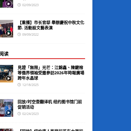
02/09/2023
【重播】市长官邸 舉辦慶祝中秋文化
節. 活動設文藝表演
09/09/2022
阅读
見證「無限」光芒：江錦鑫、陳鍵榕
等僑界領袖受邀參訪2026年時報廣場
跨年水晶球
12/18/2025
回放/时空壶翻译机 纽约图书馆门前
促销活动
02/24/2023