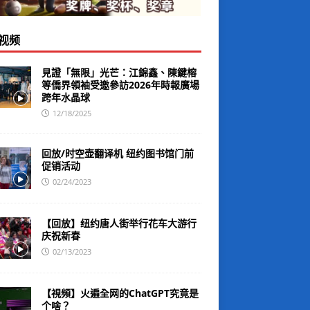
视频
見證「無限」光芒：江錦鑫、陳鍵榕
等僑界領袖受邀參訪2026年時報廣場
跨年水晶球
12/18/2025
回放/时空壶翻译机 纽约图书馆门前
促销活动
02/24/2023
【回放】纽约唐人街举行花车大游行
庆祝新春
02/13/2023
【視頻】火遍全网的ChatGPT究竟是
个啥？