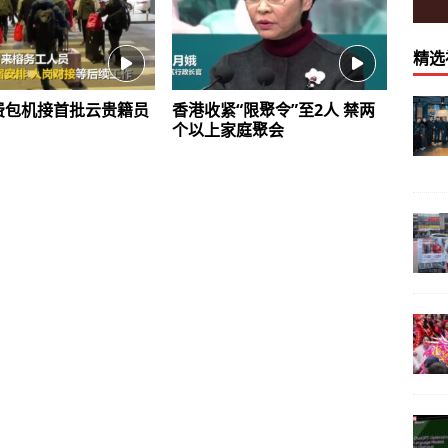
精选
费包机接首批云贵籍员
香港收紧“限聚令”至2人 禁两
个以上家庭聚会