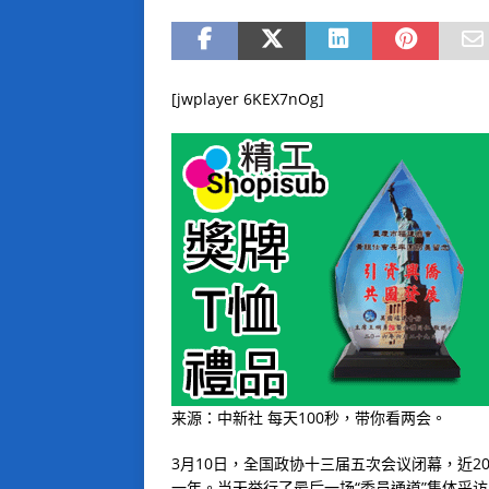
[jwplayer 6KEX7nOg]
来源：中新社 每天100秒，带你看两会。
3月10日，全国政协十三届五次会议闭幕，近2
一年。当天举行了最后一场“委员通道”集体采