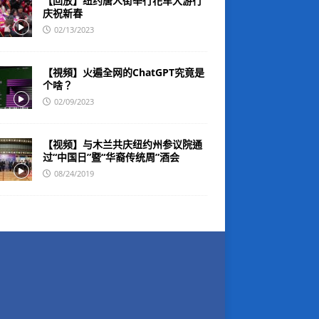
【回放】纽约唐人街举行花车大游行
庆祝新春
02/13/2023
【視頻】火遍全网的ChatGPT究竟是
个啥？
02/09/2023
【视频】与木兰共庆纽约州参议院通
过“中国日”暨“华裔传统周”酒会
08/24/2019