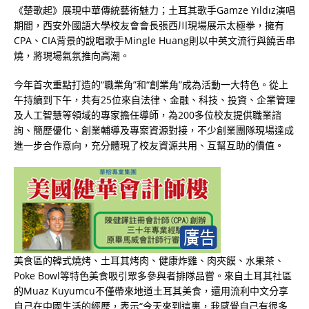
《楚歌起》展現中華傳統藝術魅力；土耳其歌手Gamze Yıldız演唱
期間，西安外國語大學校友會會長張西川現場展示太極拳，擁有
CPA、CIA背景的說唱歌手Mingle Huang則以中英文流行與饒舌串
燒，將現場氣氛推向高潮。
今年首次重點打造的“職業角”和“創業角”成為活動一大特色。從上
午持續到下午，共有25位來自法律、金融、科技、投資、企業管理
及人工智慧等領域的專家擔任導師，為200多位校友提供職業諮
詢、簡歷優化、創業輔導及專案資源對接，不少創業團隊現場達成
進一步合作意向，充分體現了校友資源共用、互幫互助的價值。
美食區的韓式燒烤、土耳其烤肉、健康炸雞、肉夾饃、水果茶、
Poke Bowl等特色美食吸引眾多參與者排隊品嘗。來自土耳其社區
的Muaz Kuyumcu不僅帶來地道土耳其美食，還用流利中文分享
自己在中國生活的經歷，表示“今天來到這裏，我感覺自己有很多