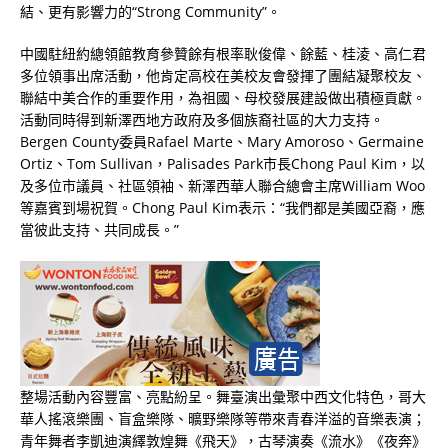
結、更有影響力的“Strong Community”。
中國駐紐約總領館教育參贊餘有根率耿俊偉、餘藍、桂淩、高仁君
多位領事出席活動，他肯定高校在美校友會發揮了團結凝聚校友、
聯結中美合作的重要作用，為祖國、母校發展建設做出積極貢獻。
活動同時得到新澤西地方政府及多個族裔社區的大力支持。
Bergen County委員Rafael Marte、Mary Amoroso、Germaine
Ortiz、Tom Sullivan，Palisades Park市長Chong Paul Kim，以
及多位市議員、社區領袖、新澤西華人聯合總會主席William Woo
等嘉賓到場祝賀。Chong Paul Kim表示：“我們都是美國亞裔，應
當彼此支持、共同成長。”
整場活動內容豐富、亮點紛呈。舞臺演出彙聚中西文化特色，哥大
華人搖滾樂團、盲盒樂隊、曠野樂隊等帶來青春洋溢的音樂表演；
青年舞者李凱迪演繹敦煌舞《飛天》，古琴演奏《流水》《夜奔》