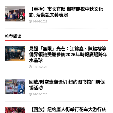
【重播】市长官邸 舉辦慶祝中秋文化
節. 活動設文藝表演
09/09/2022
推荐阅读
見證「無限」光芒：江錦鑫、陳鍵榕等
僑界領袖受邀參訪2026年時報廣場跨年
水晶球
12/18/2025
回放/时空壶翻译机 纽约图书馆门前促
销活动
02/24/2023
【回放】纽约唐人街举行花车大游行庆