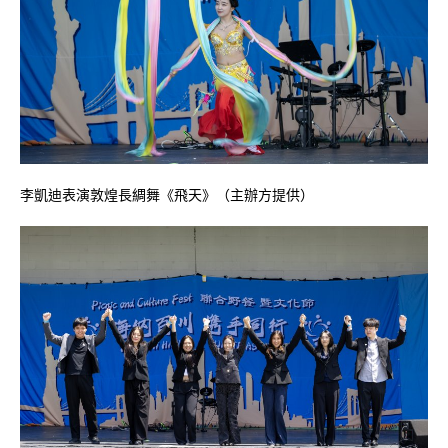
李凱迪表演敦煌長綢舞《飛天》（主辦方提供）