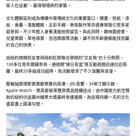
家人在這裏”，贏得現場熱烈掌聲。
文化體驗區則成為傳播中華傳統文化的重要窗口。糖畫、剪紙、漆
扇、香囊、漢服體驗、五彩手繩、串珠製作等非遺專案吸引眾多家
庭參與，不少年輕人身著漢服拍照留念。與此同時，趣味園遊會、
兒童樂園、草地尋寶、泡泡樂園等活動，讓不同年齡層都能找到屬
於自己的快樂。
由紐約南開校友會與紐約紅郎聯合舉辦的“交友角”也十分熱鬧，
100多位青年踴躍參與，通過開“緣分盲盒”等互動遊戲迅速拉近距
離，最終20多組成功組隊，為活動增添了不少溫馨與浪漫。
壓軸抽獎環節更將歡樂推向高潮。JBL音響、34英寸顯示器、
Apple Watch、樂高套裝等豐厚獎品陸續送出，由中國南方航空贊
助的紐約往返廣州機票大獎最終幸運揭曉，為這場持續一天的文化
盛宴畫上圓滿句號。