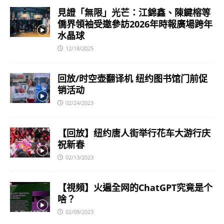
見證「無限」光芒：江錦鑫、陳鍵榕等
僑界領袖受邀參訪2026年時報廣場跨年
水晶球
12/18/2025
回放/时空壶翻译机 纽约图书馆门前促
销活动
02/24/2023
【回放】纽约唐人街举行花车大游行庆
祝新春
02/13/2023
【視頻】火遍全网的ChatGPT究竟是个
啥？
02/09/2023