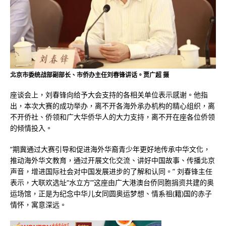
北京市委统战部副部长、市侨办主任刘春锋讲话。贾广超 摄
座谈会上，刘春锋向给予大会支持的各相关单位表示感谢。他指
出，本次大赛的成功举办，离不开各海外承办机构的精心组织，离
不开侨社、侨领和广大华侨华人的大力支持，离不开在座各位侨领
的倾情投入。
“期冀通过大赛引导和促进海外华裔青少年更好地传承中华文化，
推动海外华文教育，通过开展文化交流、讲好中国故事、传播北京
声音，增进国际社会对中国发展进步的了解和认同。” 刘春锋主任
表示，大联欢选址“水立方”’这座由广大港澳台侨同胞捐资共建的奥
运场馆，正是为纪念中华儿女同圆奥运梦想、情系祖(籍)国的赤子
情怀，寓意深远。