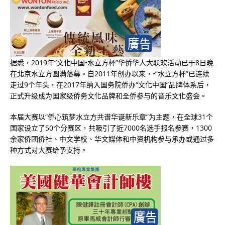
据悉，2019年“文化中国•水立方杯”华侨华人大联欢活动已于8日晚
在北京水立方圆满落幕。自2011年创办以来，•“水立方杯”已连续
走过9个年头，在2017年纳入国务院侨办“文化中国”品牌体系后，
正式升级成为国家级侨务文化品牌和全侨参与的音乐文化盛会。
本届大赛以“侨心筑梦水立方共谱华诞新乐章”为主题，在全球31个
国家设立了50个分赛区，共吸引了近7000名选手报名参赛，1300
余家侨团侨社、中文学校、华文媒体和中资机构参与承办或通过多
种方式对大赛给予支持。