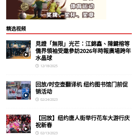
精选视频
見證「無限」光芒：江錦鑫、陳鍵榕等
僑界領袖受邀參訪2026年時報廣場跨年
水晶球
12/18/2025
回放/时空壶翻译机 纽约图书馆门前促
销活动
02/24/2023
【回放】纽约唐人街举行花车大游行庆
祝新春
02/13/2023