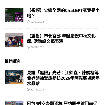
【視頻】火遍全网的ChatGPT究竟是个
啥？
02/09/2023
【重播】市长官邸 舉辦慶祝中秋文化
節. 活動設文藝表演
09/09/2022
推荐阅读
見證「無限」光芒：江錦鑫、陳鍵榕等
僑界領袖受邀參訪2026年時報廣場跨年
水晶球
12/18/2025
回放/时空壶翻译机 纽约图书馆门前促