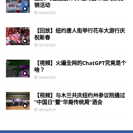
销活动
02/24/2023
【回放】纽约唐人街举行花车大游行庆
祝新春
02/13/2023
【視頻】火遍全网的ChatGPT究竟是个
啥？
02/09/2023
【视频】与木兰共庆纽约州参议院通过
“中国日”暨“华裔传统周”酒会
08/24/2019