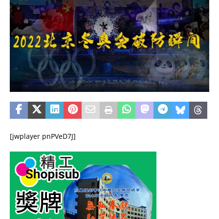
[jwplayer pnPVeD7J]