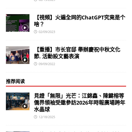
【視頻】火遍全网的ChatGPT究竟是个
啥？
02/09/2023
【重播】市长官邸 舉辦慶祝中秋文化
節. 活動設文藝表演
09/09/2022
推荐阅读
見證「無限」光芒：江錦鑫、陳鍵榕等
僑界領袖受邀參訪2026年時報廣場跨年
水晶球
12/18/2025