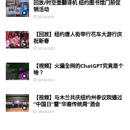
回放/时空壶翻译机 纽约图书馆门前促
销活动
02/24/2023
【回放】纽约唐人街举行花车大游行庆
祝新春
02/13/2023
【視頻】火遍全网的ChatGPT究竟是个
啥？
02/09/2023
【视频】与木兰共庆纽约州参议院通过
“中国日”暨“华裔传统周”酒会
08/24/2019