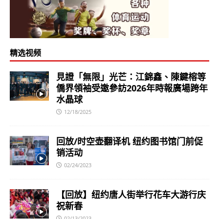
精选视频
見證「無限」光芒：江錦鑫、陳鍵榕等
僑界領袖受邀參訪2026年時報廣場跨年
水晶球
12/18/2025
回放/时空壶翻译机 纽约图书馆门前促
销活动
02/24/2023
【回放】纽约唐人街举行花车大游行庆
祝新春
02/13/2023