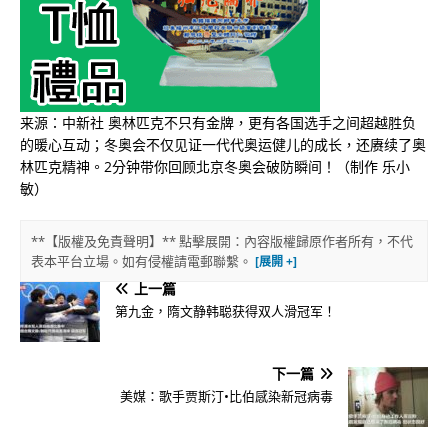
来源：中新社 奥林匹克不只有金牌，更有各国选手之间超越胜负
的暖心互动；冬奥会不仅见证一代代奥运健儿的成长，还赓续了奥
林匹克精神。2分钟带你回顾北京冬奥会破防瞬间！（制作 乐小
敏）
**【版權及免責聲明】** 點擊展開：內容版權歸原作者所有，不代
表本平台立場。如有侵權請電郵聯繫。
上一篇
第九金，隋文静韩聪获得双人滑冠军！
下一篇
美媒：歌手贾斯汀•比伯感染新冠病毒