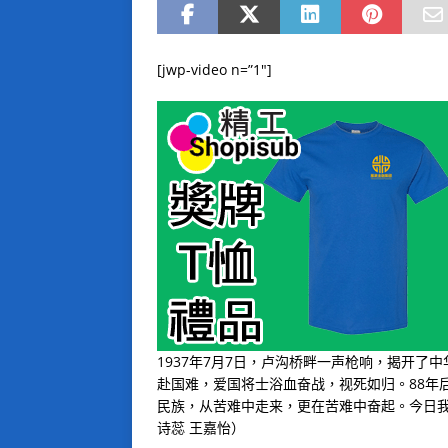
[jwp-video n=”1″]
1937年7月7日，卢沟桥畔一声枪响，揭开了
赴国难，爱国将士浴血奋战，视死如归。88年
民族，从苦难中走来，更在苦难中奋起。今日我
诗蕊 王嘉怡）