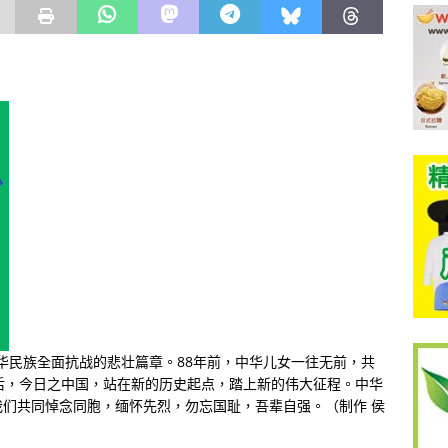
中华民族全面抗战的悲壮篇章。88年前，中华儿女一往无前，共
后，今日之中国，站在新的历史起点，踏上新的伟大征程。中华
们共同悼念同胞，缅怀先烈，勿忘国耻，吾辈自强。（制作 侯