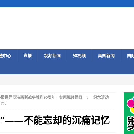
體中心
直播
视频新闻
短视频
美国新闻
国
世界反法西斯战争胜利80周年---专题视频栏目
纪念活动
记忆
变”——不能忘却的沉痛记忆