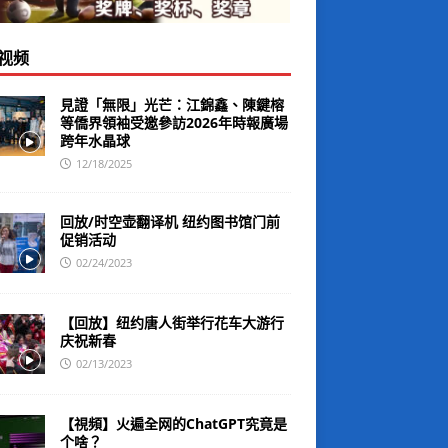
视频
見證「無限」光芒：江錦鑫、陳鍵榕
等僑界領袖受邀參訪2026年時報廣場
跨年水晶球
12/18/2025
回放/时空壶翻译机 纽约图书馆门前
促销活动
02/24/2023
【回放】纽约唐人街举行花车大游行
庆祝新春
02/13/2023
【視頻】火遍全网的ChatGPT究竟是
个啥？