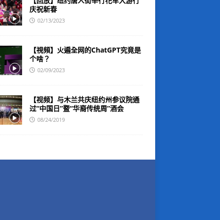
【回放】纽约唐人街举行花车大游行
庆祝新春
02/13/2023
【視頻】火遍全网的ChatGPT究竟是
个啥？
02/09/2023
【视频】与木兰共庆纽约州参议院通
过“中国日”暨“华裔传统周”酒会
08/24/2019