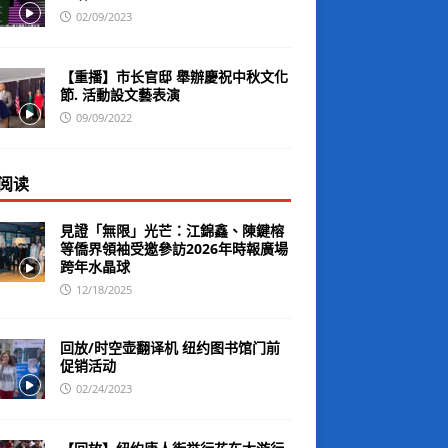
02/09/2023
【重播】市长官邸 舉辦慶祝中秋文化
節. 活動設文藝表演
09/09/2022
阅读
見證「無限」光芒：江錦鑫、陳鍵榕
等僑界領袖受邀參訪2026年時報廣場
跨年水晶球
12/18/2025
回放/时空壶翻译机 纽约图书馆门前
促销活动
02/24/2023