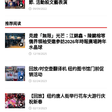
節. 活動設文藝表演
09/09/2022
推荐阅读
見證「無限」光芒：江錦鑫、陳鍵榕等
僑界領袖受邀參訪2026年時報廣場跨年
水晶球
12/18/2025
回放/时空壶翻译机 纽约图书馆门前促
销活动
02/24/2023
【回放】纽约唐人街举行花车大游行庆
祝新春
02/13/2023