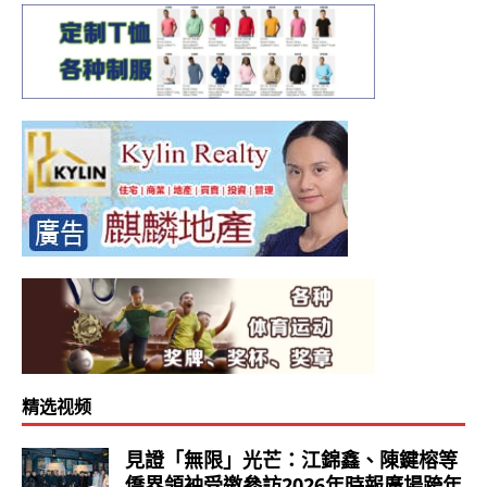
精选视频
見證「無限」光芒：江錦鑫、陳鍵榕等
僑界領袖受邀參訪2026年時報廣場跨年