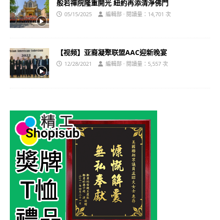
般若禪院隆重開光 紐約再添清淨佛門
05/15/2025
編輯部 · 閱讀量：14,701 次
【视频】亚裔凝聚联盟AAC迎新晚宴
12/28/2021
編輯部 · 閱讀量：5,557 次