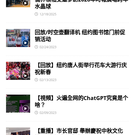
水晶球
12/18/2025
回放/时空壶翻译机 纽约图书馆门前促
销活动
02/24/2023
【回放】纽约唐人街举行花车大游行庆
祝新春
02/13/2023
【視頻】火遍全网的ChatGPT究竟是个
啥？
02/09/2023
【重播】市长官邸 舉辦慶祝中秋文化