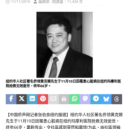
11/11/2019
編輯部 · 閱讀量：11,434 次
纽约华人社区著名侨领黄克锵先生于11月10日因罹患心脏病在纽约玛摩利医
院抢救无效逝世，终年66岁。
【中国侨声网记者张伯良纽约报道】纽约华人社区著名侨领黄克锵
先生于11月10日因罹患心脏病在纽约玛摩利医院抢救无效逝世，
终年66岁，噩耗传出，令社區感到突然和震惊!为此，由社區领袖