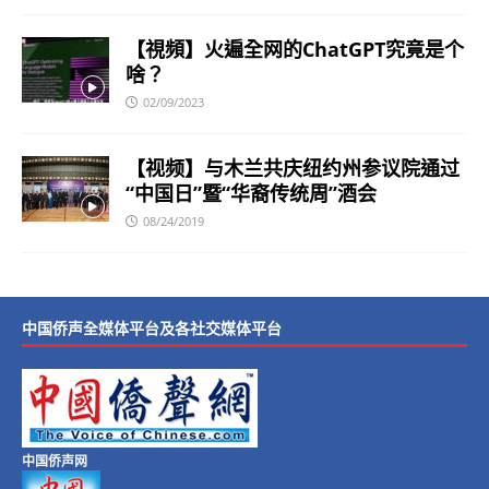
【視頻】火遍全网的ChatGPT究竟是个
啥？
02/09/2023
【视频】与木兰共庆纽约州参议院通过
“中国日”暨“华裔传统周”酒会
08/24/2019
中国侨声全媒体平台及各社交媒体平台
中国侨声网