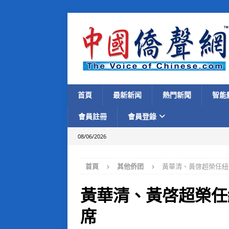
首頁
最新新闻
熱門新聞
智能
會員註冊
會員登錄
08/06/2026
首頁
其他侨团
黃華清、黃啓超榮任紐
黃華清、黃啓超榮任
席