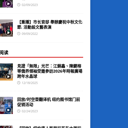
02/09/2023
【重播】市长官邸 舉辦慶祝中秋文化
節. 活動設文藝表演
09/09/2022
阅读
見證「無限」光芒：江錦鑫、陳鍵榕
等僑界領袖受邀參訪2026年時報廣場
跨年水晶球
12/18/2025
回放/时空壶翻译机 纽约图书馆门前
促销活动
02/24/2023