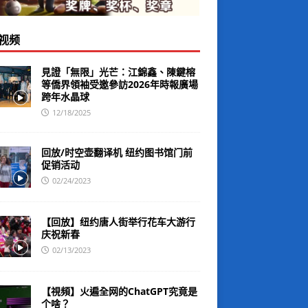
视频
見證「無限」光芒：江錦鑫、陳鍵榕
等僑界領袖受邀參訪2026年時報廣場
跨年水晶球
12/18/2025
回放/时空壶翻译机 纽约图书馆门前
促销活动
02/24/2023
【回放】纽约唐人街举行花车大游行
庆祝新春
02/13/2023
【視頻】火遍全网的ChatGPT究竟是
个啥？