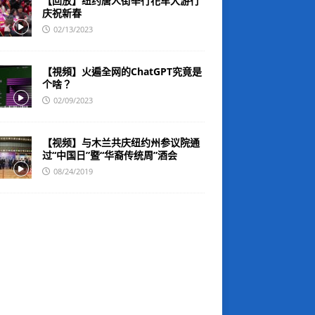
【回放】纽约唐人街举行花车大游行
庆祝新春
02/13/2023
【視頻】火遍全网的ChatGPT究竟是
个啥？
02/09/2023
【视频】与木兰共庆纽约州参议院通
过“中国日”暨“华裔传统周”酒会
08/24/2019