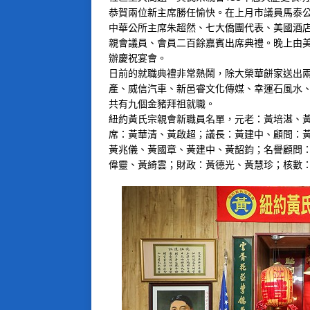
恭賀兩位新主席勝任愉快。在上月市議員馬泰公
中華公所主席朱超然、七大僑團代表、美國酒
親會議員、會員二百餘嘉賓出席典禮。晚上由
辦慶祝宴會。
日前的就職典禮非常熱鬧，除大榮華餅家送出
產、威信汽車、新邑睿文化傳媒、幸運石風水
共有九個金豬拜祖就職。
紐約黃氏宗親會新職員名單，元老：黃培湛、
席：黃華清、黃啟超；議長：黃建中、顧問：
黃兆儀、黃國章、黃建中、黃韶鈞；名譽顧問
偉靈、黃綺雲；財政：黃德光、黃慧珍；核數