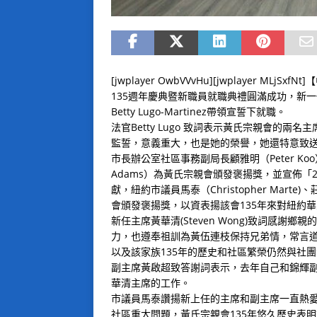
[jwplayer OwbVVvHu]
[jwplayer MLj
135週年慶典暨新職員就職典禮圓滿成功，新
Betty Lugo-Martinez帶領宣誓下就職。
法官Betty Lugo 致詞表示黃氏宗親會的
監誓，意義重大，也是她的榮譽，她還特意致
市長辦公室社區事務副局長顧雅明（Peter Koo），
Adams）為黃氏宗親會頒發褒揚獎，並宣佈「
獻，紐約市議員馬泰（Christopher Marte
會頒發褒揚獎，以資表揚該會135年來對紐約
新任主席黃華清(Steven Wong)致詞感
力，也遵奉祖訓為黃伍連枝保持兄弟情，常言
以及該家族135年的歷史和社區繁榮仍然與社
副主席黃啟超致答謝詞表示，去年自己和錦輝
華清主席的工作。
市議員馬泰讚揚新上任的主席和副主席一直熱
社區重大問題，黃氏宗親會135年悠久歷史表