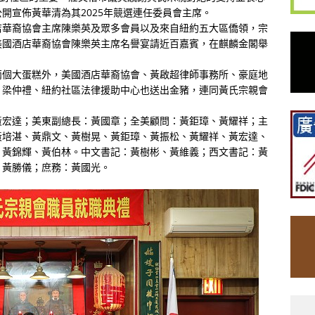
開宣佈黃華清為其2025年競選連任委員會主席。
店華裔協會主席陳樂英及眾多會員以及來自紐約五大區僑領，宗
美國酒店華裔協會陳樂英主席名譽宴請近百嘉賓，在麒麟金閣舉
兩個大蛋糕外，美國酒店華裔協會、黃啟超律師事務所、豪庭地
、梁仲禮、紐約社區法律援助中心也送出金豬，連同黃氏宗親會
黃宏達；美東副總長：黃國章；全美顧問：黃鉅璋、黃耀祥；主
黃培湛、黃鼎文、黃樹晃、黃鉅璋、黃振松、黃耀祥、黃宏達、
：黃錦輝、黃伯林。中文書記：黃樹彬、黃維義；西文書記：黃
：黃勝儀；庶務：黃國光。