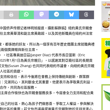
SxfNt]【中国侨声传媒记者林明旭报道，攝影蘇群娟】紐約黃氏宗親會
一任主席黃華清和副主席黃啟超，以及其他新職員在紐約州法官
兩名主席，都係她的好友，所以為一個享有百年歷史僑團主席就職典禮
送兩個獎牌贈與新任主席。
社區專員迪亞茲(Jasper Diaz) 代表市長亞當斯（Eric
2025年1月1日為黃氏宗親日」，以感謝其對亞裔社區的長期貢
)、莊文怡(Susan Zhang) 也共同代表紐約市議會，向紐約黃氏宗親
華人社區的貢獻。
謝鄉親的支持和信任，表示今後將在會務上保持傳統與創新，群策群
道：兄弟同心，其利斷金尤其重要。他更表示為爭取黃氏利益，
團合作，共同為社區服務。
副主席合作愉快也為宗親會服務良多，今屆會全力支持和配合黃
愛自己的社區，熱心為孩子們做慈善、爭取工人權益，參與解決
明對社區的重要。莊文怡市議員感謝黃氏宗親對她的支持並衷心