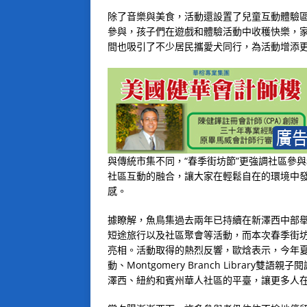
除了音樂與美食，活動還設置了兒童互動體驗
參與，孩子們在遊戲和體驗活動中收穫快樂，
間也吸引了不少居民攜愛犬同行，為活動增添
與傳統市集不同，“春季街坊節”更強調社區參
社區互動的融合，讓大家在輕鬆自在的環境中
感。
據瞭解，魚鳥集過去兩年已持續在新澤西中部
短途旅行以及社區聚會等活動，而本次春季街坊節則是首
亮相。活動取得的熱烈反響，歐焓表示，今年
動、Montgomery Branch Libra
澤西、紐約和賓州華人社區的平臺，讓更多人