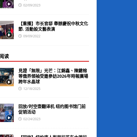
02/09/2023
【重播】市长官邸 舉辦慶祝中秋文化
節. 活動設文藝表演
09/09/2022
阅读
見證「無限」光芒：江錦鑫、陳鍵榕
等僑界領袖受邀參訪2026年時報廣場
跨年水晶球
12/18/2025
回放/时空壶翻译机 纽约图书馆门前
促销活动
02/24/2023