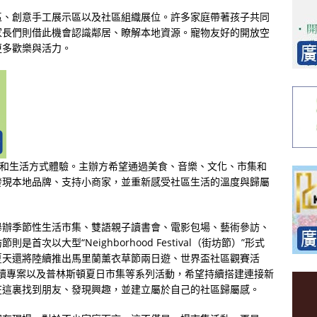
區、創意手工展示區以及社區組織展位。許多家庭帶著孩子共同
家長們則借此機會認識鄰居、瞭解本地資源。寵物友好的開放空
更多歡樂與活力。
與和生活方式體驗。主辦方希望通過美食、音樂、文化、市集和
發現本地品牌、支持小商家，並重新感受社區生活的溫度與歸屬
舉辦季節性生活市集、雙語親子讀書會、電影包場、藝術參訪、
次以大型“Neighborhood Festival（街坊節）”形式
夏天還將陸續推出馬里蘭薰衣草節兩日遊、世界盃社區觀賽活
ry雙語親子閱讀專案以及普林斯頓夏日市集等系列活動，希望持續搭建連接新
在這裏找到朋友、發現興趣，並建立屬於自己的社區歸屬感。