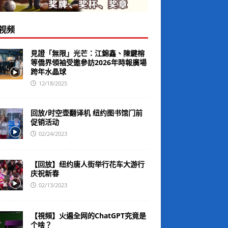
视频
見證「無限」光芒：江錦鑫、陳鍵榕
等僑界領袖受邀參訪2026年時報廣場
跨年水晶球
12/18/2025
回放/时空壶翻译机 纽约图书馆门前
促销活动
02/24/2023
【回放】纽约唐人街举行花车大游行
庆祝新春
02/13/2023
【視頻】火遍全网的ChatGPT究竟是
个啥？