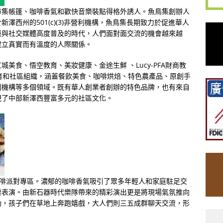
市集帳篷、咖啡香氣和歡快音樂裝點得格外誘人。魚鳥集創辦人
澤西州的501(c)(3)非營利機構，魚鳥集長期致力於促進華人
慧與社交媒體高度普及的時代，人們面對面交流的機會越來越
建立真實而有溫度的人際關係。
美食、悟空教育、美妝健康、金途生鮮 、Lucy-PFA財商教
育和社區組織，涵蓋餐飲美食、咖啡烘焙、特色農產品、原創手
利機構等多個領域。既有華人創業者創辦的特色品牌，也有來自
現了中部新澤西豐富多元的社區文化。
ve咖啡派對專區。濃郁的咖啡香氣吸引了眾多年輕人和家庭駐足交
樂表演。由新石器時代樂隊帶來的精彩演出更是將現場氣氛推向
動，孩子們在草地上奔跑嬉戲，大人們則三五成群聊天交流，形