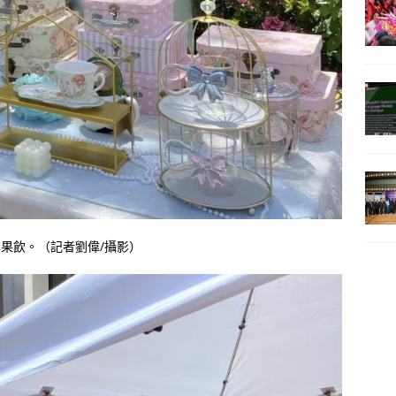
點和果飲。（記者劉偉/攝影）