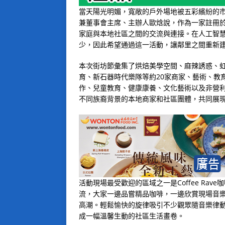
當天陽光明媚，寬敞的戶外場地被五彩繽紛的
兼董事會主席、主辦人歐焓說，作為一家註冊於新
家庭與本地社區之間的交流與連接。在人工智
少，因此希望通過這一活動，讓鄰里之間重新
本次街坊節彙集了烘焙美學空間、麻辣誘惑、虹城
育、新石器時代樂隊等約20家商家、藝術、教
作、兒童教育、健康康養、文化藝術以及非營
不同族裔背景的本地商家和社區團體，共同展
活動現場最受歡迎的區域之一是Coffee Ra
流，大家一邊品嘗精品咖啡，一邊欣賞現場音
高潮。輕鬆愉快的旋律吸引不少觀眾隨音樂律
成一幅溫馨生動的社區生活畫卷。