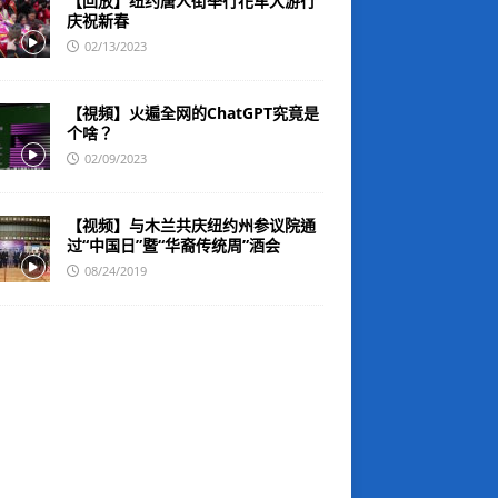
【回放】纽约唐人街举行花车大游行
庆祝新春
02/13/2023
【視頻】火遍全网的ChatGPT究竟是
个啥？
02/09/2023
【视频】与木兰共庆纽约州参议院通
过“中国日”暨“华裔传统周”酒会
08/24/2019