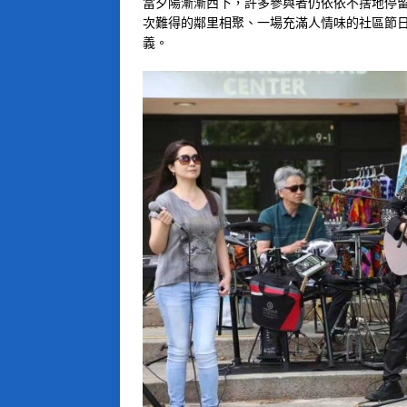
當夕陽漸漸西下，許多參與者仍依依不捨地停
次難得的鄰里相聚、一場充滿人情味的社區節日
義。