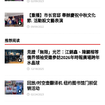
02/09/2023
【重播】市长官邸 舉辦慶祝中秋文化
節. 活動設文藝表演
09/09/2022
推荐阅读
見證「無限」光芒：江錦鑫、陳鍵榕等
僑界領袖受邀參訪2026年時報廣場跨年
水晶球
12/18/2025
回放/时空壶翻译机 纽约图书馆门前促
销活动
02/24/2023