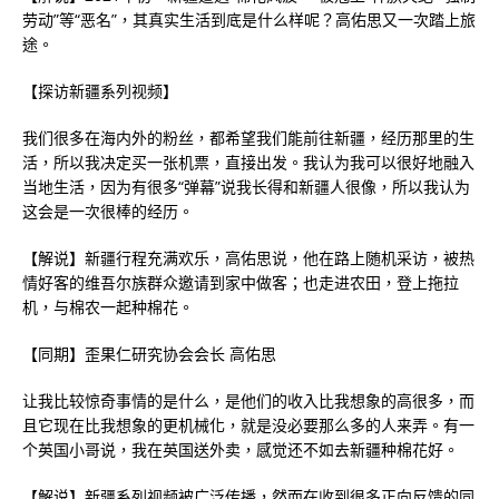
劳动”等“恶名”，其真实生活到底是什么样呢？高佑思又一次踏上旅
途。
【探访新疆系列视频】
我们很多在海内外的粉丝，都希望我们能前往新疆，经历那里的生
活，所以我决定买一张机票，直接出发。我认为我可以很好地融入
当地生活，因为有很多“弹幕”说我长得和新疆人很像，所以我认为
这会是一次很棒的经历。
【解说】新疆行程充满欢乐，高佑思说，他在路上随机采访，被热
情好客的维吾尔族群众邀请到家中做客；也走进农田，登上拖拉
机，与棉农一起种棉花。
【同期】歪果仁研究协会会长 高佑思
让我比较惊奇事情的是什么，是他们的收入比我想象的高很多，而
且它现在比我想象的更机械化，就是没必要那么多的人来弄。有一
个英国小哥说，我在英国送外卖，感觉还不如去新疆种棉花好。
【解说】新疆系列视频被广泛传播，然而在收到很多正向反馈的同