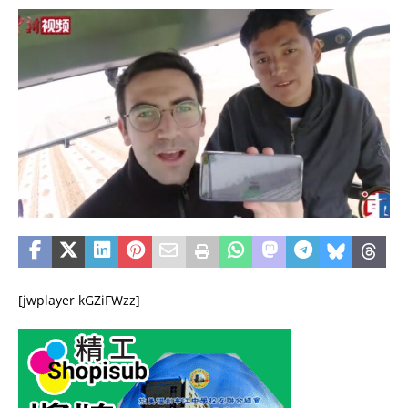
[jwplayer kGZiFWzz]