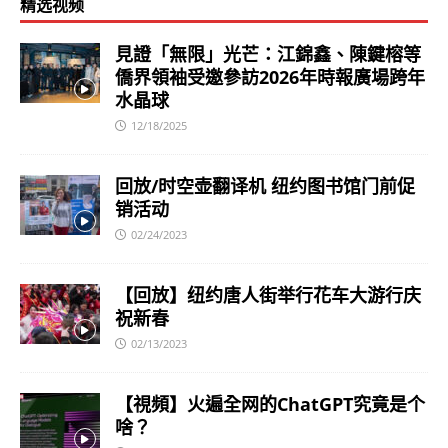
精选视频
見證「無限」光芒：江錦鑫、陳鍵榕等
僑界領袖受邀參訪2026年時報廣場跨年
水晶球
12/18/2025
回放/时空壶翻译机 纽约图书馆门前促
销活动
02/24/2023
【回放】纽约唐人街举行花车大游行庆
祝新春
02/13/2023
【視頻】火遍全网的ChatGPT究竟是个
啥？