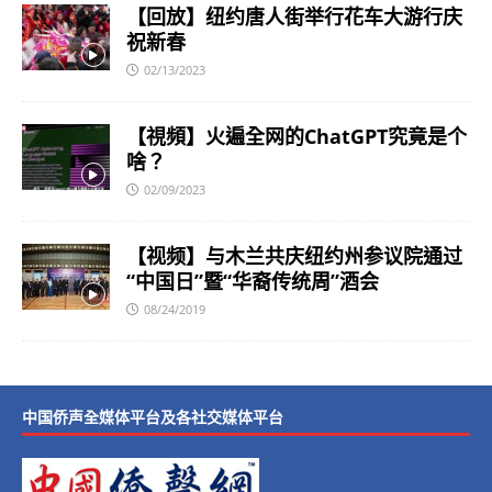
【回放】纽约唐人街举行花车大游行庆
祝新春
02/13/2023
【視頻】火遍全网的ChatGPT究竟是个
啥？
02/09/2023
【视频】与木兰共庆纽约州参议院通过
“中国日”暨“华裔传统周”酒会
08/24/2019
中国侨声全媒体平台及各社交媒体平台