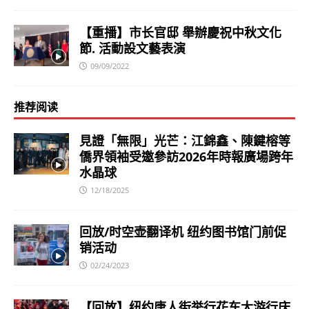
【重播】市长官邸 舉辦慶祝中秋文化
節. 活動設文藝表演
09/09/2022
推荐阅读
見證「無限」光芒：江錦鑫、陳鍵榕等
僑界領袖受邀參訪2026年時報廣場跨年
水晶球
12/18/2025
回放/时空壶翻译机 纽约图书馆门前促
销活动
02/24/2023
【回放】纽约唐人街举行花车大游行庆