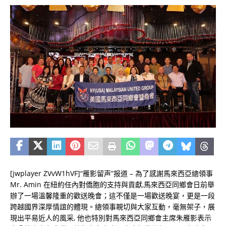
[jwplayer ZVvW1hVF]“雁影留声”报道 – 為了感謝馬來西亞總領事
Mr. Amin 在紐約任內對僑胞的支持與貢獻,馬來西亞同鄉會日前舉
辦了一場溫馨隆重的歡送晚會；這不僅是一場歡送晚宴，更是一段
跨越國界深厚情誼的體現。總領事親切與大家互動，毫無架子，展
現出平易近人的風采, 他也特別對馬來西亞同鄉會主席朱雁影表示