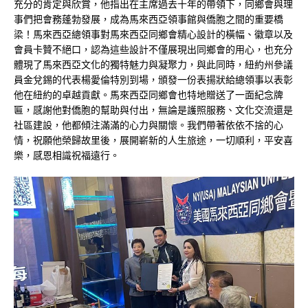
充分的肯定與欣賞，他指出在主席過去十年的帶領下，同鄉會與理
事們把會務蓬勃發展，成為馬來西亞領事館與僑胞之間的重要橋
梁！馬來西亞總領事對馬來西亞同鄉會精心設計的橫幅、徽章以及
會員卡贊不絕口，認為這些設計不僅展現出同鄉會的用心，也充分
體現了馬來西亞文化的獨特魅力與凝聚力，與此同時，紐約州參議
員金兌錫的代表楊愛倫特別到場，頒發一份表揚狀給總領事以表彰
他在紐約的卓越貢獻。馬來西亞同鄉會也特地贈送了一面紀念牌
匾，感謝他對僑胞的幫助與付出，無論是護照服務、文化交流還是
社區建設，他都傾注滿滿的心力與關懷。我們帶著依依不捨的心
情，祝願他榮歸故里後，展開嶄新的人生旅途，一切順利，平安喜
樂，感恩相識祝福遠行。