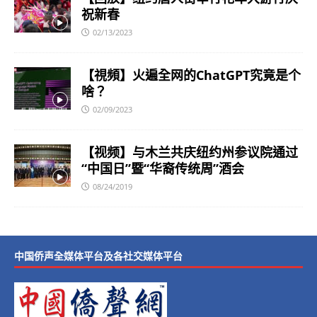
祝新春
02/13/2023
【視頻】火遍全网的ChatGPT究竟是个
啥？
02/09/2023
【视频】与木兰共庆纽约州参议院通过
“中国日”暨“华裔传统周”酒会
08/24/2019
中国侨声全媒体平台及各社交媒体平台