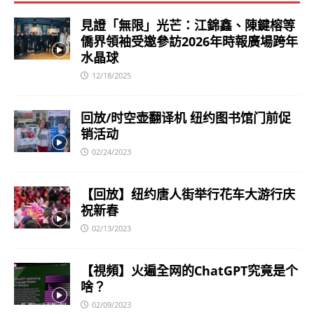
見證「無限」光芒：江錦鑫、陳鍵榕等
僑界領袖受邀參訪2026年時報廣場跨年
水晶球
12/18/2025
回放/时空壶翻译机 纽约图书馆门前促
销活动
02/24/2023
【回放】纽约唐人街举行花车大游行庆
祝新春
02/13/2023
【視頻】火遍全网的ChatGPT究竟是个
啥？
02/09/2023