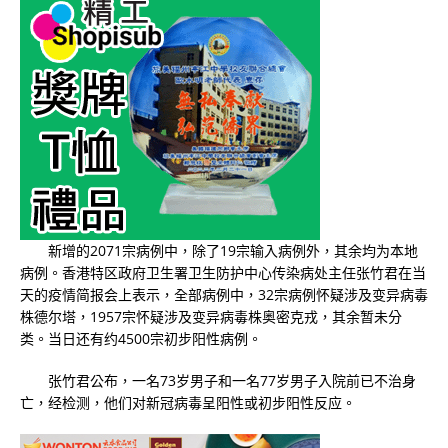
新增的2071宗病例中，除了19宗输入病例外，其余均为本地
病例。香港特区政府卫生署卫生防护中心传染病处主任张竹君在当
天的疫情简报会上表示，全部病例中，32宗病例怀疑涉及变异病毒
株德尔塔，1957宗怀疑涉及变异病毒株奥密克戎，其余暂未分
类。当日还有约4500宗初步阳性病例。
张竹君公布，一名73岁男子和一名77岁男子入院前已不治身
亡，经检测，他们对新冠病毒呈阳性或初步阳性反应。