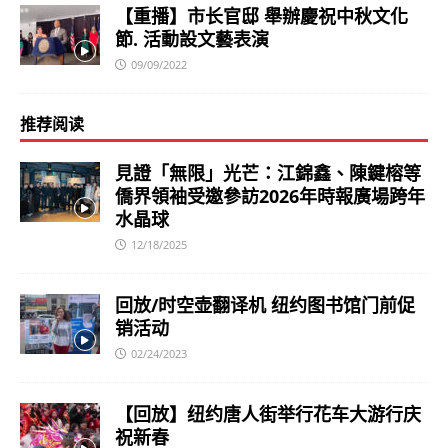
【重播】市长官邸 舉辦慶祝中秋文化
節. 活動設文藝表演
09/09/2022
推荐阅读
見證「無限」光芒：江錦鑫、陳鍵榕等
僑界領袖受邀參訪2026年時報廣場跨年
水晶球
12/18/2025
回放/时空壶翻译机 纽约图书馆门前促
销活动
02/24/2023
【回放】纽约唐人街举行花车大游行庆
祝新春