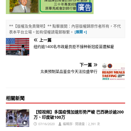
**【版權及免責聲明】** 點擊展開：內容版權歸原作者所有，不代
表本平台立場。如有侵權請電郵聯繫。
上一篇
纽约逾1400名市政雇员拒不接种新冠疫苗遭解雇
下一篇
北美预制菜品鉴会今天法拉盛举行
相關新聞
【短视频】多国疫情加速形势严峻 巴西确诊逾200
万、印度破100万
07/16/2020
編輯部 · 閱讀量：2,391 次