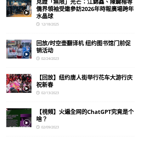
見證「無限」光芒：江錦鑫、陳鍵榕等
僑界領袖受邀參訪2026年時報廣場跨年
水晶球
12/18/2025
回放/时空壶翻译机 纽约图书馆门前促
销活动
02/24/2023
【回放】纽约唐人街举行花车大游行庆
祝新春
02/13/2023
【視頻】火遍全网的ChatGPT究竟是个
啥？
02/09/2023