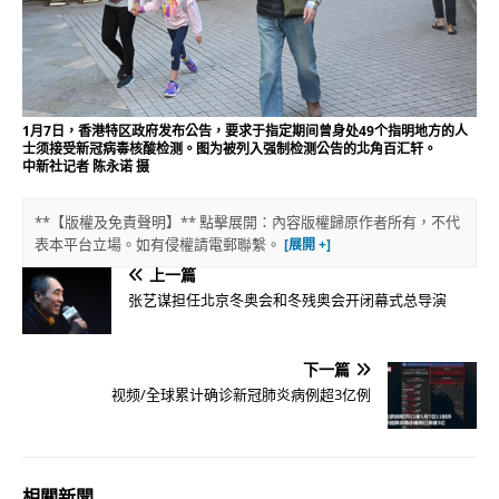
1月7日，香港特区政府发布公告，要求于指定期间曾身处49个指明地方的人
士须接受新冠病毒核酸检测。图为被列入强制检测公告的北角百汇轩。
中新社记者 陈永诺 摄
**【版權及免責聲明】** 點擊展開：內容版權歸原作者所有，不代
表本平台立場。如有侵權請電郵聯繫。
上一篇
张艺谋担任北京冬奥会和冬残奥会开闭幕式总导演
下一篇
视频/全球累计确诊新冠肺炎病例超3亿例
相關新聞