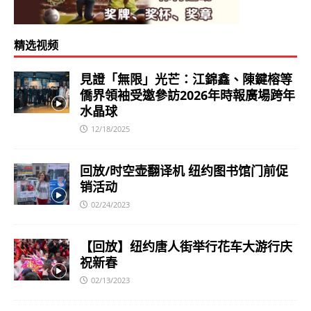
精选视频
見證「無限」光芒：江錦鑫、陳鍵榕等
僑界領袖受邀參訪2026年時報廣場跨年
水晶球
12/18/2025
回放/时空壶翻译机 纽约图书馆门前促
销活动
02/24/2023
【回放】纽约唐人街举行花车大游行庆
祝新春
02/13/2023