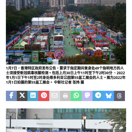
1月7日，香港特区政府发布公告，要求于指定期间曾身处49个指明地方的人
士须接受新冠病毒核酸检测。包括上月30日上午11时至下午2时30分 、2022
年1月1日下午1时至2时身处维多利亚公园第55届工展会的人士。图为2022年
1月1日拍摄的第55届工展会。 中新社记者 张炜 摄