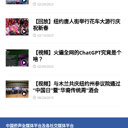
02/24/2023
【回放】纽约唐人街举行花车大游行庆
祝新春
02/13/2023
【視頻】火遍全网的ChatGPT究竟是个
啥？
02/09/2023
【视频】与木兰共庆纽约州参议院通过
“中国日”暨“华裔传统周”酒会
08/24/2019
中国侨声全媒体平台及各社交媒体平台