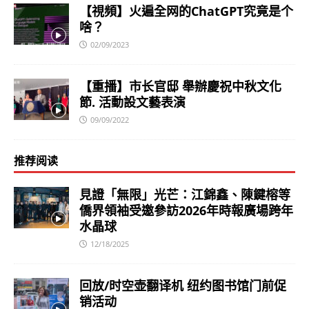
【視頻】火遍全网的ChatGPT究竟是个
啥？
02/09/2023
【重播】市长官邸 舉辦慶祝中秋文化
節. 活動設文藝表演
09/09/2022
推荐阅读
見證「無限」光芒：江錦鑫、陳鍵榕等
僑界領袖受邀參訪2026年時報廣場跨年
水晶球
12/18/2025
回放/时空壶翻译机 纽约图书馆门前促
销活动