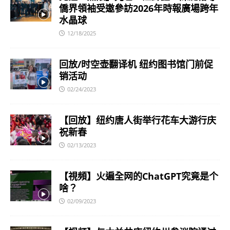
僑界領袖受邀參訪2026年時報廣場跨年
水晶球
12/18/2025
回放/时空壶翻译机 纽约图书馆门前促
销活动
02/24/2023
【回放】纽约唐人街举行花车大游行庆
祝新春
02/13/2023
【視頻】火遍全网的ChatGPT究竟是个
啥？
02/09/2023