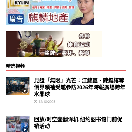
精选视频
見證「無限」光芒：江錦鑫、陳鍵榕等
僑界領袖受邀參訪2026年時報廣場跨年
水晶球
12/18/2025
回放/时空壶翻译机 纽约图书馆门前促
销活动