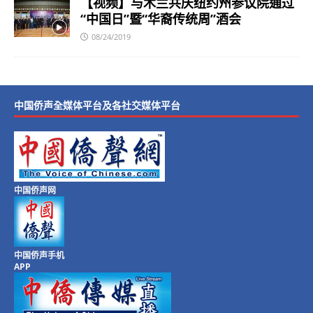
【视频】与木兰共庆纽约州参议院通过
“中国日”暨“华裔传统周”酒会
08/24/2019
中国侨声全媒体平台及各社交媒体平台
中国侨声网
中国侨声手机
APP