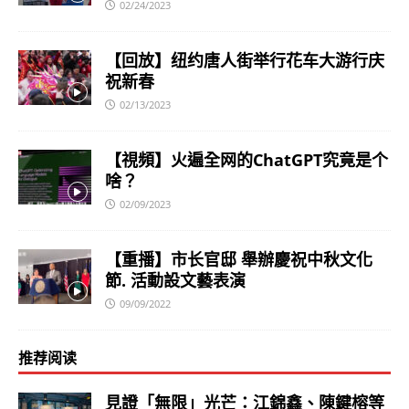
02/24/2023
【回放】纽约唐人街举行花车大游行庆
祝新春
02/13/2023
【視頻】火遍全网的ChatGPT究竟是个
啥？
02/09/2023
【重播】市长官邸 舉辦慶祝中秋文化
節. 活動設文藝表演
09/09/2022
推荐阅读
見證「無限」光芒：江錦鑫、陳鍵榕等