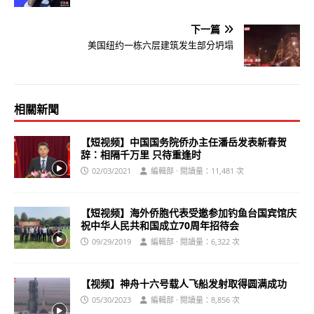
下一篇
美国纽约一栋六层建筑发生部分坍塌
相關新聞
【短视频】中国国务院侨办主任潘岳发表新春贺
辞：相隔千万里 只待重逢时
02/03/2021
編輯部 · 閱讀量：11,481 次
【短视频】海外侨胞代表受邀参加钓鱼台国宾馆庆
祝中华人民共和国成立70周年招待会
09/29/2019
編輯部 · 閱讀量：6,322 次
【视频】神舟十六号载人飞船发射取得圆满成功
05/30/2023
編輯部 · 閱讀量：8,856 次