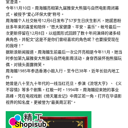
室澄清。
今年11月10日，周海媚亮相第九届雅安大熊猫与自然电影周闭幕
式，被授予“爱心环保大使”称号。
周海媚个人社交帐号12月6日发布了57岁生日庆生影片，她感恩粉
丝多年来的喜爱和陪伴，“愿大家健康、平安、喜乐”。帐号最后一
次更新停留在12月8日，以组图形式回顾了数十年间演绎的诸多经
典角色，并配文“这是不是你们曾经喜欢的角色呢？也要接受现在
的我呀！”
据新浪新闻报道，周海媚生前最后一次公开亮相是今年11月，她当
时参加第九届雅安大熊猫与自然电影周活动，身穿西装怀抱熊猫玩
偶，对镜头面露微笑。 ​
周海媚1985年参选香港小姐入行，至今已38年，近年长驻内地工
作。
她曾是八十至九十年代的一线当红花旦，参演《流氓大亨》、《义
不容情》等多个剧集，红极一时。1994年，周海媚迎来她的事业
高峰，凭在电视戏剧《倚天屠龙记》中周芷若一角，打开在华语影
视界的知名度，更被誉为“最美周芷若”。