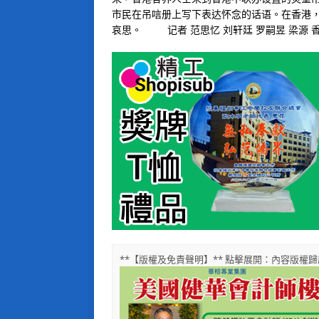
市民在吊唁册上写下表达怀念的话语。在香港
哀思。 记者 范思忆 刘轩廷 罗嗣昱 梁源 
**【版權及免責聲明】** 點擊展開：內容版