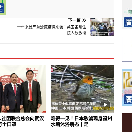
下一篇
十年来最严重流感疫情来袭！美国各州住
院人数激增
人社团联合总会向武汉
难得一见！日本歌鸲现身福州
万个口罩
水塘沐浴萌态十足