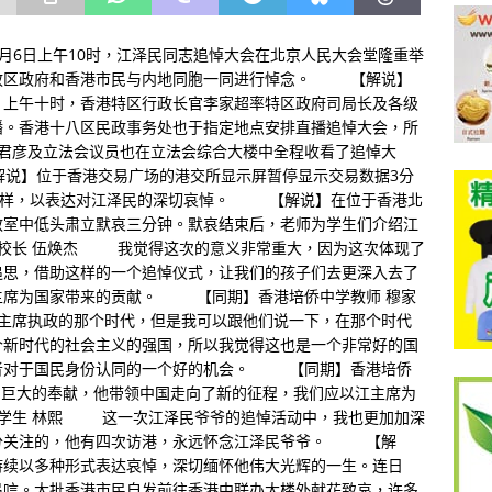
【解说】12月6日上午10时，江泽民同志追悼大会在北京人民大会堂隆重举
政区政府和香港市民与内地同胞一同进行悼念。 【解说】
。上午十时，香港特区行政长官李家超率特区政府司局长及各级
播。香港十八区民政事务处也于指定地点安排直播追悼大会，所
梁君彦及立法会议员也在立法会综合大楼中全程收看了追悼大
说】位于香港交易广场的港交所显示屏暂停显示交易数据3分
文字样，以表达对江泽民的深切哀悼。 【解说】在位于香港北
教室中低头肃立默哀三分钟。默哀结束后，老师为学生们介绍江
校长 伍焕杰 我觉得这次的意义非常重大，因为这次体现了
追思，借助这样的一个追悼仪式，让我们的孩子们去更深入去了
主席为国家带来的贡献。 【同期】香港培侨中学教师 穆家
席执政的那个时代，但是我可以跟他们说一下，在那个时代
个新时代的社会主义的强国，所以我觉得这也是一个非常好的国
者对于国民身份认同的一个好的机会。 【同期】香港培侨
巨大的奉献，他带领中国走向了新的征程，我们应以江主席为
学生 林熙 这一次江泽民爷爷的追悼活动中，我也更加加深
分关注的，他有四次访港，永远怀念江泽民爷爷。 【解
持续以多种形式表达哀悼，深切缅怀他伟大光辉的一生。连日
吊唁。大批香港市民自发前往香港中联办大楼外献花致哀，许多