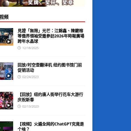
视频
見證「無限」光芒：江錦鑫、陳鍵榕
等僑界領袖受邀參訪2026年時報廣場
跨年水晶球
12/18/2025
回放/时空壶翻译机 纽约图书馆门前
促销活动
02/24/2023
【回放】纽约唐人街举行花车大游行
庆祝新春
02/13/2023
【視頻】火遍全网的ChatGPT究竟是
个啥？