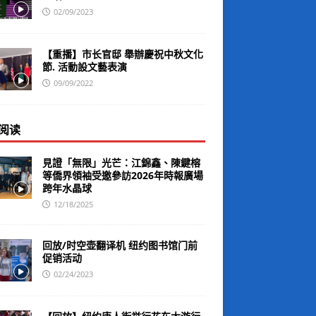
02/09/2023
【重播】市长官邸 舉辦慶祝中秋文化
節. 活動設文藝表演
09/09/2022
阅读
見證「無限」光芒：江錦鑫、陳鍵榕
等僑界領袖受邀參訪2026年時報廣場
跨年水晶球
12/18/2025
回放/时空壶翻译机 纽约图书馆门前
促销活动
02/24/2023