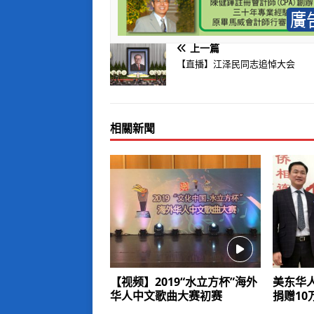
上一篇
【直播】江泽民同志追悼大会
相關新聞
【视频】2019“水立方杯”海外
美东华
华人中文歌曲大赛初赛
捐赠10