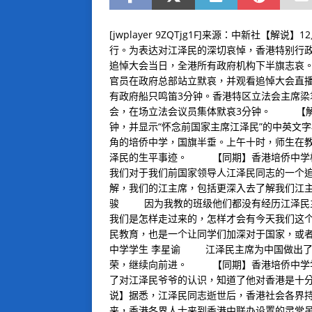
[jwplayer 9ZQTjg1F]来源：中新社
行。为表达对江泽民的深切哀悼，香港特别行
追悼大会当日，全港所有政府机构下半旗志哀
官员在政府总部站立默哀，并观看追悼大会直
有政府船只鸣笛3分钟。香港特区立法会主席
会，在场立法会议员集体默哀3分钟。 【解
钟，并显示“怀念前国家主席江泽民”的中英
角的培侨中学，国旗半垂。上午十时，师生在
泽民的生平事迹。 【同期】香港培侨中学
我们对于我们前国家领导人江泽民同志的一个
解，我们的江主席，包括更深入去了解我们江
骏 因为我教的班级他们都没有经历江泽民主
我们是怎样走过来的，怎样才会有今天我们这
民教育，也是一个让同学们加深对于国家，或
中学学生 李星谕 江泽民主席为中国做出了
荣，继续向前进。 【同期】香港培侨中学
了对江泽民爷爷的认识，知道了他对香港是十
说】据悉，江泽民同志逝世后，香港社会各界
来，香港各界人士来到香港中联办设置的灵堂