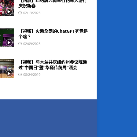
【回放】纽约唐人街举行花车大游行
庆祝新春
02/13/2023
【視頻】火遍全网的ChatGPT究竟是
个啥？
02/09/2023
【视频】与木兰共庆纽约州参议院通
过“中国日”暨“华裔传统周”酒会
08/24/2019