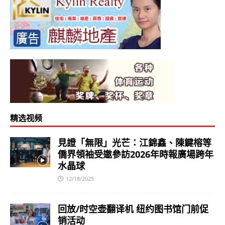
精选视频
見證「無限」光芒：江錦鑫、陳鍵榕等
僑界領袖受邀參訪2026年時報廣場跨年
水晶球
12/18/2025
回放/时空壶翻译机 纽约图书馆门前促
销活动