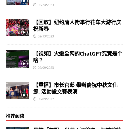
02/24/2023
【回放】纽约唐人街举行花车大游行庆
祝新春
02/13/2023
【視頻】火遍全网的ChatGPT究竟是个
啥？
02/09/2023
【重播】市长官邸 舉辦慶祝中秋文化
節. 活動設文藝表演
09/09/2022
推荐阅读