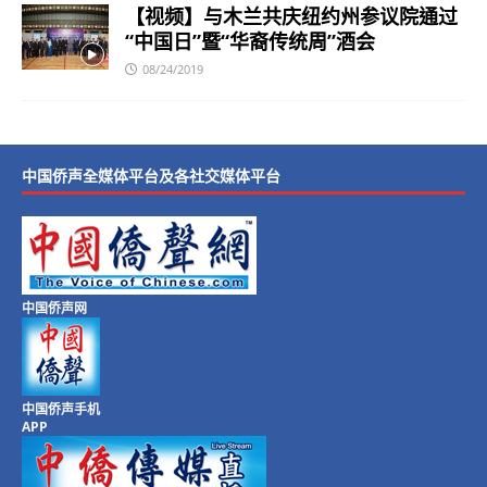
【视频】与木兰共庆纽约州参议院通过
“中国日”暨“华裔传统周”酒会
08/24/2019
中国侨声全媒体平台及各社交媒体平台
中国侨声网
中国侨声手机
APP