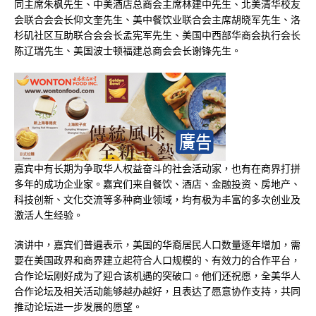
同主席朱枫先生、中美酒店总商会主席林建中先生、北美清华校友
会联合会会长仰文奎先生、美中餐饮业联合会主席胡晓军先生、洛
杉矶社区互助联合会会长孟宪军先生、美国中西部华商会执行会长
陈辽瑞先生、美国波士顿福建总商会会长谢锋先生。
嘉宾中有长期为争取华人权益奋斗的社会活动家，也有在商界打拼
多年的成功企业家。嘉宾们来自餐饮、酒店、金融投资、房地产、
科技创新、文化交流等多种商业领域，均有极为丰富的多次创业及
激活人生经验。
演讲中，嘉宾们普遍表示，美国的华裔居民人口数量逐年增加，需
要在美国政界和商界建立起符合人口规模的、有效力的合作平台，
合作论坛刚好成为了迎合该机遇的突破口。他们还祝愿，全美华人
合作论坛及相关活动能够越办越好，且表达了愿意协作支持，共同
推动论坛进一步发展的愿望。