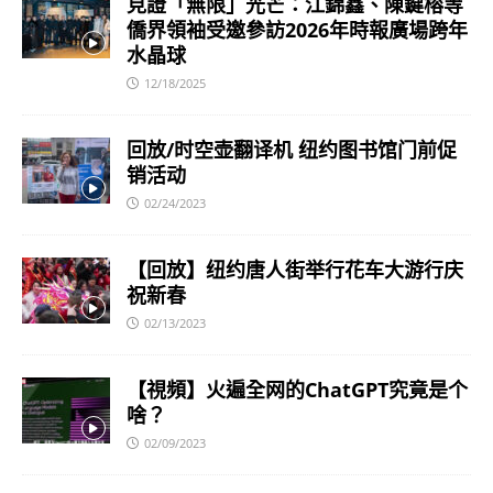
見證「無限」光芒：江錦鑫、陳鍵榕等
僑界領袖受邀參訪2026年時報廣場跨年
水晶球
12/18/2025
回放/时空壶翻译机 纽约图书馆门前促
销活动
02/24/2023
【回放】纽约唐人街举行花车大游行庆
祝新春
02/13/2023
【視頻】火遍全网的ChatGPT究竟是个
啥？
02/09/2023