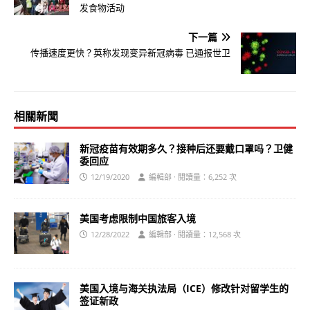
发食物活动
下一篇
传播速度更快？英称发现变异新冠病毒 已通报世卫
相關新聞
新冠疫苗有效期多久？接种后还要戴口罩吗？卫健
委回应
12/19/2020
編輯部 · 閱讀量：6,252 次
美国考虑限制中国旅客入境
12/28/2022
編輯部 · 閱讀量：12,568 次
美国入境与海关执法局（ICE）修改针对留学生的
签证新政