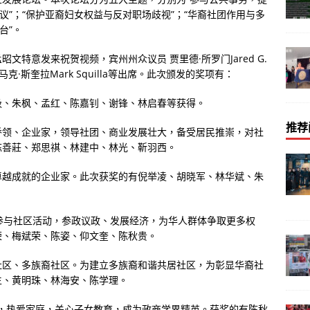
议”；“保护亚裔妇女权益与反对职场歧视”；“华裔社团作用与多
台”。
特意发来祝贺视频，宾州州众议员 贾里德·所罗门Jared G.
、马克·斯奎拉Mark Squilla等出席。此次颁发的奖项有：
汲、朱枫、孟红、陈嘉钊、谢锋、林启春等获得。
推荐
侨领、企业家，领导社团、商业发展壮大，备受居民推崇，对社
陈善莊、郑思祺、林建中、林光、靳羽西。
卓越成就的企业家。此次获奖的有倪举凌、胡晓军、林华斌、朱
侨积极参与社区活动，参政议政、发展经济，为华人群体争取更多权
荣、梅斌荣、陈姿、仰文奎、陈秋贵。
社区、多族裔社区。为建立多族裔和谐共居社区，为彰显华裔社
生、黄明珠、林海安、陈学理。
发向上，热爱家庭，关心子女教育，成为政商学界精英。获奖的有陈秋