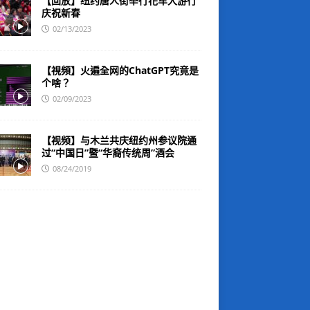
【回放】纽约唐人街举行花车大游行
庆祝新春
02/13/2023
【視頻】火遍全网的ChatGPT究竟是
个啥？
02/09/2023
【视频】与木兰共庆纽约州参议院通
过“中国日”暨“华裔传统周”酒会
08/24/2019