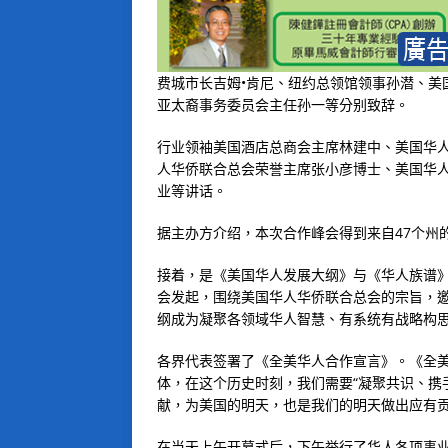
费城市长吉姆•肯尼、纽约总领馆领事孙潜、美
亚太裔事务委员会主任孙一等分别致辞。
行业领袖美国酒店总商会主席林建中、美国华
人华侨联合总会荣誉主席张小彦博士、美国华
业等讲话。
据主办方介绍，本次合作峰会得到来自47个州
接着，是《美国华人发展大纲》与《华人族谱
会发起，围绕美国华人华侨联合总会的宗旨，
纲成为凝聚各领域华人智慧、有系统有战略构
各界代表签署了《全美华人合作宣言》。《全
体，在这个历史时刻，我们需要“凝聚共识、携
献，为美国的明天，也是我们的明天做出应有
在当天上午开幕式后，下午举行了华人各项事业