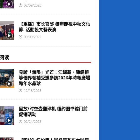
02/09/2023
【重播】市长官邸 舉辦慶祝中秋文化
節. 活動設文藝表演
09/09/2022
阅读
見證「無限」光芒：江錦鑫、陳鍵榕
等僑界領袖受邀參訪2026年時報廣場
跨年水晶球
12/18/2025
回放/时空壶翻译机 纽约图书馆门前
促销活动
02/24/2023