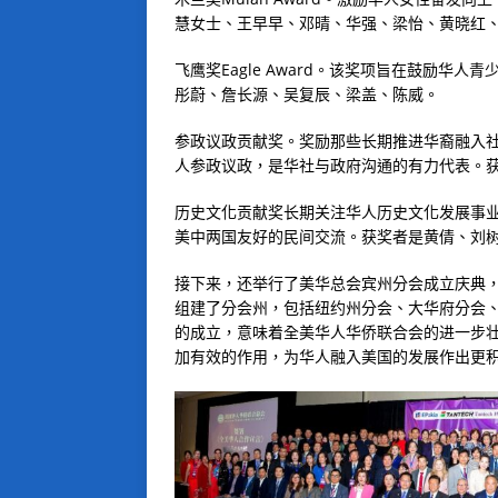
慧女士、王早早、邓晴、华强、梁怡、黄晓红
飞鹰奖Eagle Award。该奖项旨在鼓励
彤蔚、詹长源、吴复辰、梁盖、陈威。
参政议政贡献奖。奖励那些长期推进华裔融入
人参政议政，是华社与政府沟通的有力代表。
历史文化贡献奖长期关注华人历史文化发展事
美中两国友好的民间交流。获奖者是黄倩、刘
接下来，还举行了美华总会宾州分会成立庆典，
组建了分会州，包括纽约州分会、大华府分会
的成立，意味着全美华人华侨联合会的进一步
加有效的作用，为华人融入美国的发展作出更