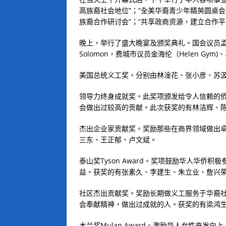
高族裔社会地位”；“全美华裔青少年精英圆桌会
族裔合作研讨会”；“共享政商资源，建立合作平
晚上，举行了盛大晚宴及颁奖典礼。国会议员孟昭文
Solomon，费城市议员金海伦（Helen Gym)
美国总统义工奖，分别由林淦花、张小彦、苏
领导力终身成就奖。此奖项颁发给令人信赖的
会做出过较高的贡献。此次获奖的有林洁辉、
杰出企业家贡献奖。奖励那些在商界领域做出
三东、王正郁、卢文斌。
泰山奖Tyson Award。奖项鼓励华人华
益。获奖的有张素久、李建生、朱立业、詹兴
社区杰出贡献奖。奖励长期做义工服务于华裔
会奉献精神，做出过成就的人。获奖的有梁鸿
木兰奖Mulan Award。激励华人女性奋