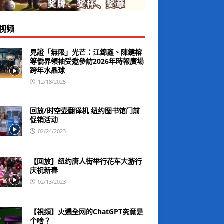
视频
見證「無限」光芒：江錦鑫、陳鍵榕
等僑界領袖受邀參訪2026年時報廣場
跨年水晶球
12/18/2025
回放/时空壶翻译机 纽约图书馆门前
促销活动
02/24/2023
【回放】纽约唐人街举行花车大游行
庆祝新春
02/13/2023
【視頻】火遍全网的ChatGPT究竟是
个啥？