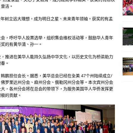
、曾洁。
华人青少年树立远大理想，成为明日之星、未来青年领袖。获奖的有孟
社会，呼吁华人投票选举，组织集会维权活动等，鼓励华人青年
获奖的有黄华清、孙一。
业，推进在美华人能持久弘扬中华文化，以历史文化为桥梁助力
树春。
韩鹏担任会长。据悉，美华总会已经在全美 47个州陆续成立/
、佛罗里达州分会、麻州分会、俄勒冈州分会等。本次宾州分会
壮大，各州分会将在总会的带领下，为服务美国华人华侨发挥更
积极的贡献。