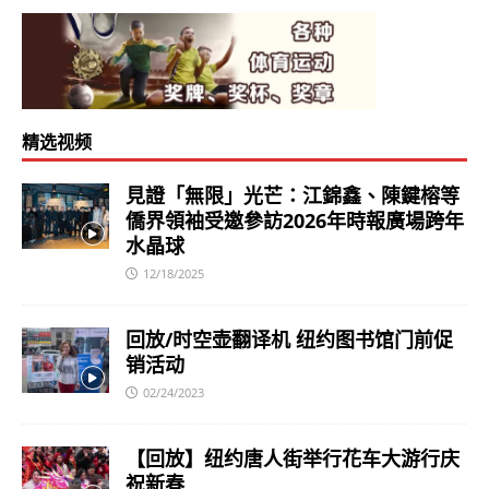
精选视频
見證「無限」光芒：江錦鑫、陳鍵榕等
僑界領袖受邀參訪2026年時報廣場跨年
水晶球
12/18/2025
回放/时空壶翻译机 纽约图书馆门前促
销活动
02/24/2023
【回放】纽约唐人街举行花车大游行庆
祝新春