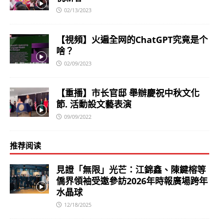
02/13/2023
【視頻】火遍全网的ChatGPT究竟是个
啥？
02/09/2023
【重播】市长官邸 舉辦慶祝中秋文化
節. 活動設文藝表演
09/09/2022
推荐阅读
見證「無限」光芒：江錦鑫、陳鍵榕等
僑界領袖受邀參訪2026年時報廣場跨年
水晶球
12/18/2025