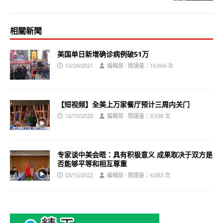
相關新聞
美国单日新增确诊病例破51万
12/29/2021
編輯部 · 閱讀量：10,666 次
【短视频】全美上万家餐厅预计三周内关门
12/10/2020
編輯部 · 閱讀量：9,038 次
专家谈中美会晤：具有积极意义 成果取决于双方是
否能够平等和相互尊重
03/15/2022
編輯部 · 閱讀量：4,083 次