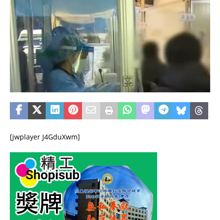
[jwplayer J4GduXwm]