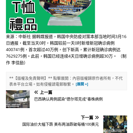
来源：中新社 据韩媒报道，韩国中央防疫对策本部当地时间3月16
日通报，截至当天0时，韩国较前一天0时新增新冠确诊病例
400741例，首次超过40万例，创下新高，累计新冠确诊病例达
7629275例。此前，韩国已经连续4天日增确诊病例超30万。 ​​​（制
作 李佳励）
**【版權及免責聲明】** 點擊展開：內容版權歸原作者所有，不代
表本平台立場。如有侵權請電郵聯繫。
上一篇
巴西确认两例感染“德尔塔克戎”毒株病例
下一篇
国际油价大幅下跌 美布两油跌破每桶100美元