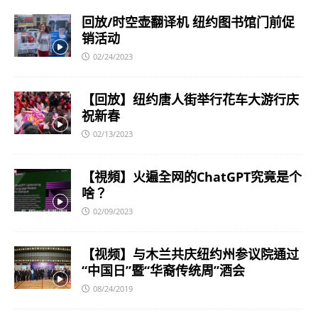
回放/时空壶翻译机 纽约图书馆门前促
销活动
02/24/2023
【回放】纽约唐人街举行花车大游行庆
祝新春
02/13/2023
【視頻】火遍全网的ChatGPT究竟是个
啥？
02/09/2023
【视频】与木兰共庆纽约州参议院通过
“中国日”暨“华裔传统周”酒会
08/24/2019