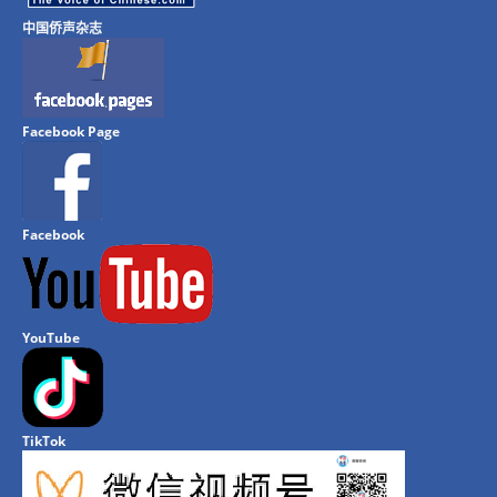
中国侨声杂志
Facebook Page
Facebook
YouTube
TikTok