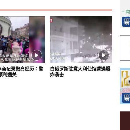
华商记录撤离经历：警
白俄罗斯驻意大利使馆遭遇爆
顺利通关
炸袭击