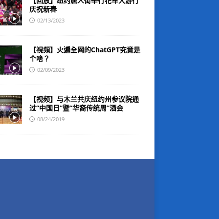
【回放】纽约唐人街举行花车大游行
庆祝新春
02/13/2023
【視頻】火遍全网的ChatGPT究竟是
个啥？
02/09/2023
【视频】与木兰共庆纽约州参议院通
过“中国日”暨“华裔传统周”酒会
08/24/2019