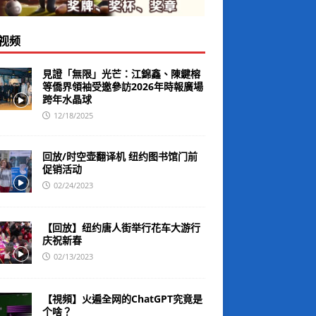
视频
見證「無限」光芒：江錦鑫、陳鍵榕
等僑界領袖受邀參訪2026年時報廣場
跨年水晶球
12/18/2025
回放/时空壶翻译机 纽约图书馆门前
促销活动
02/24/2023
【回放】纽约唐人街举行花车大游行
庆祝新春
02/13/2023
【視頻】火遍全网的ChatGPT究竟是
个啥？