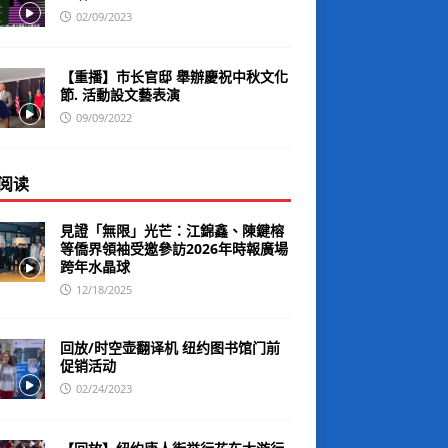
02/09/2023
【重播】市长官邸 舉辦慶祝中秋文化
節. 活動設文藝表演
09/09/2022
阅读
見證「無限」光芒：江錦鑫、陳鍵榕
等僑界領袖受邀參訪2026年時報廣場
跨年水晶球
12/18/2025
回放/时空壶翻译机 纽约图书馆门前
促销活动
02/24/2023