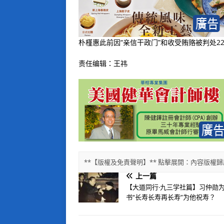
朴槿惠此前因“亲信干政门”和收受贿赂被判处22
责任编辑：王祎
**【版權及免責聲明】** 點擊展開：內容版
上一篇
【大道同行·九三学社篇】习仲勋
书“长寿长寿再长寿”为他祝寿？