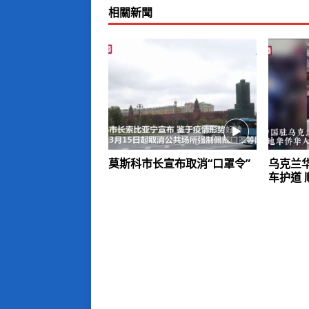
相關新聞
莫斯科市长宣布取消“口罩令”
乌克兰
车护道 