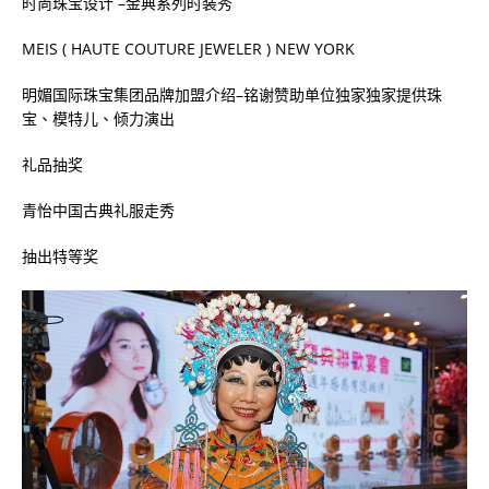
时尚珠宝设计
–
金典系列时装秀
MEIS
(
HAUTE COUTURE JEWELER
)
NEW YORK
明媚国际珠宝集团品牌加盟介绍
–
铭谢赞助单位独家独家提供珠
宝、模特儿、倾力演出
礼品抽奖
青怡中国古典礼服走秀
抽出特等奖