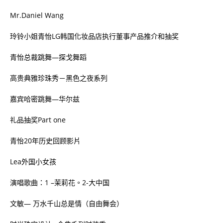
Mr.Daniel Wang
玲铃小姐青怡
LG
韩国化妆品店执行董事产品推介和抽奖
青怡总裁跳舞
—
探戈舞蹈
高贵典雅珍珠秀－黑色之夜系列
嘉宾哈密跳舞
—
华尔兹
礼品抽奖
Part one
青怡
20
年历史回顾影片
Lea
外国小女孩
演唱歌曲：
1 –
茉莉花。
2-
大中国
文敏
—
万水千山总是情（自由舞会）