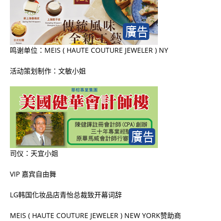
鸣谢单位：
MEIS
(
HAUTE COUTURE JEWELER
)
NY
活动策划制作：文敏小姐
司仪：天宜小姐
VIP
嘉宾自由舞
LG
韩国化妆品店青怡总裁致开幕词辞
MEIS
(
HAUTE COUTURE JEWELER
)
NEW YORK
赞助商