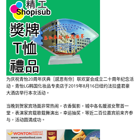
为庆祝青怡
20
周年庆典［感恩有你］联欢宴会成立二十周年纪念活
动，青怡
LG
韩国化妆品专卖店于
2019
年
8
月
16
日纽约法拉盛君豪
大酒店举行本次活动。
当晚到贺家宾场面非常热闹，衣香鬓影，城中各名媛淑女聚首一
堂，表演家宾载歌载舞演出，幸运抽奖，等近二百位嘉宾前来齐参
与，活动圆満成功。