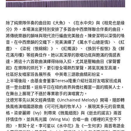
除了純樂隊伴奏的曲目如《大魚》、《在水中央》與《相見也是緣
分》外，本場演出更特別安排了多首由中西樂隊聯合伴奏的曲目，
將傳統樂器的韻味與現代流行編曲完美融合。陳麥潔明以深情的嗓
音，在中西樂韻的交織下，完美演繹了《萬水千山總是情》、《紅
塵》、《梁祝（恨綿綿）》、《紅燭淚》、《換到千般恨》及《鮮
花滿月樓》等經典佳作。她以其深厚的歌唱功底與飽滿的情感表
達，將這十六首歌曲演繹得絲絲入扣，尤其是壓軸曲目《掌聲響
起》在樂隊的烘托下，更引發全場熱烈掌聲，將氣氛推至高潮。
社區好友唱家班各展所長 中英粵三語歌曲精彩紛呈。
上半場後段，由基金會董事Teresa隆重介紹社區好友唱家班成員
逐一登台獻藝。這些平日在紐約商界與僑社獨當一面的精英人士，
在舞台上展現了不遜於專業歌手的演唱實力。
沈德芳率先以英文經典情歌《Unchained Melody》開場，隨即轉
換風格演唱國語歌曲《可可托海的牧羊人》，展現其多元的音樂風
格。梁麥麗卿（Ivy）則帶來《微風細雨》與《逝去的諾言》兩首
抒情佳作，並與馬光國（Wing Ma）合唱一曲《哪裡的天空不下
雨》，默契十足。李可星以《水中花》及《一生何求》兩首粵語金