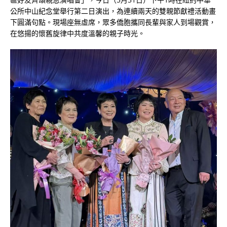
公所中山紀念堂舉行第二日演出，為連續兩天的雙親節獻禮活動畫
下圓滿句點。現場座無虛席，眾多僑胞攜同長輩與家人到場觀賞，
在悠揚的懷舊旋律中共度溫馨的親子時光。