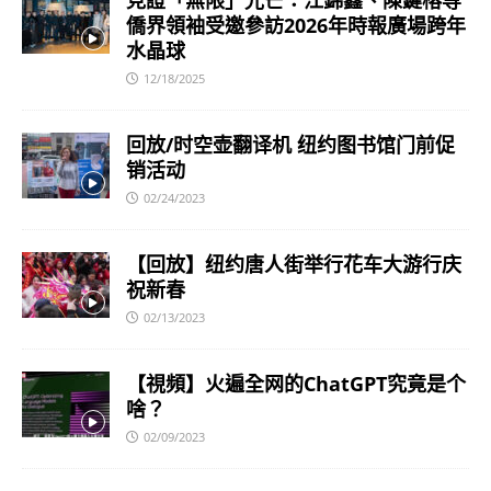
見證「無限」光芒：江錦鑫、陳鍵榕等
僑界領袖受邀參訪2026年時報廣場跨年
水晶球
12/18/2025
回放/时空壶翻译机 纽约图书馆门前促
销活动
02/24/2023
【回放】纽约唐人街举行花车大游行庆
祝新春
02/13/2023
【視頻】火遍全网的ChatGPT究竟是个
啥？
02/09/2023