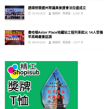
趙靖桉競選州眾議員後援會法拉盛成立
03/29/2022
編輯部 · 閱讀量：6,020 次
曼哈頓Astor Place地鐵站工程列車起火 14人受傷
早高峰嚴重延誤
08/04/2026
編輯部 · 閱讀量：3,677 次