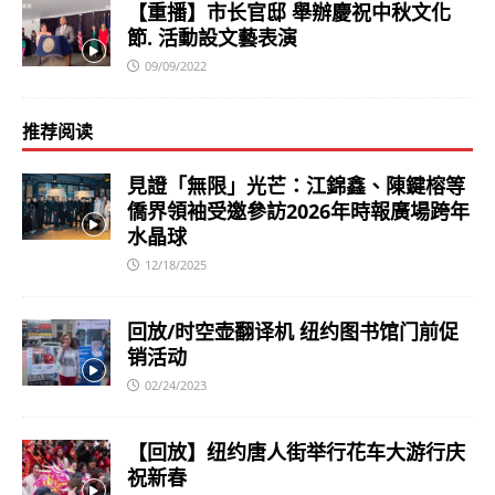
【重播】市长官邸 舉辦慶祝中秋文化
節. 活動設文藝表演
09/09/2022
推荐阅读
見證「無限」光芒：江錦鑫、陳鍵榕等
僑界領袖受邀參訪2026年時報廣場跨年
水晶球
12/18/2025
回放/时空壶翻译机 纽约图书馆门前促
销活动
02/24/2023
【回放】纽约唐人街举行花车大游行庆
祝新春