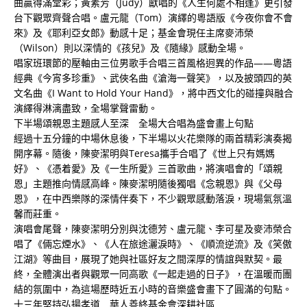
曲贏得滿堂彩；黃素芳（Judy）獻唱的《人生何處不相逢》更引發
台下觀眾齊聲合唱。盧元龍（Tom）演繹的粵語版《今夜你會不會
來》及《耶利亞女郎》動感十足；基金會現任主席麥沛榮
（Wilson）則以深情的《孩兒》及《隨緣》感動全場。
唱家班環節的壓軸由三位男歌手合唱三首風格迥異的作品——粵語
經典《今宵多珍重》、武俠名曲《滄海一聲笑》，以及披頭四的英
文名曲《I Want to Hold Your Hand》，將中西文化的碰撞與融合
演繹得淋漓盡致，全場掌聲雷動。
下半場頌親恩主題感人至深 全場大合唱為盛會畫上句點
經過十五分鐘的中場休息後，下半場以火花樂隊的兩首精彩演奏揭
開序幕。隨後，陳麥潔明與Teresa攜手合唱了《世上只有媽媽
好》、《憑着愛》及《一生所愛》三首歌曲，將演唱會的「頌親
恩」主題推向情感高峰。陳麥潔明隨後獨唱《念親恩》與《父母
恩》，在中西樂隊的深情伴奏下，不少觀眾感動落淚，現場氣氛溫
馨而莊重。
演唱會尾聲，陳麥潔明分別與沈德芳、盧元龍、李可星及麥沛榮合
唱了《倆忘煙水》、《人在旅途灑淚時》、《順流逆流》及《笑傲
江湖》等曲目，展現了她與社區好友之間深厚的情誼與默契。最
終，全體演出者與觀眾一同高歌《一起走過的日子》，在溫暖而團
結的氛圍中，為這場歷時近五小時的音樂盛會畫下了圓滿的句點。
十三年堅持弘揚孝道 華人善終基金會深耕社區