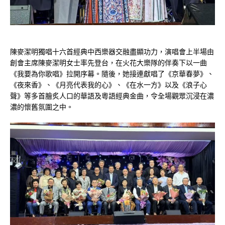
陳麥潔明獨唱十六首經典中西樂器交融盡顯功力，演唱會上半場由
創會主席陳麥潔明女士率先登台，在火花大樂隊的伴奏下以一曲
《我要為你歌唱》拉開序幕。隨後，她接連獻唱了《京華春夢》、
《夜來香》、《月亮代表我的心》、《在水一方》以及《浪子心
聲》等多首膾炙人口的華語及粵語經典金曲，令全場觀眾沉浸在濃
濃的懷舊氛圍之中。