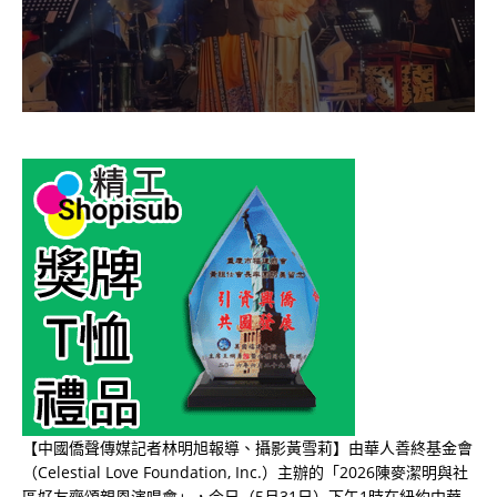
【中國僑聲傳媒記者林明旭報導、攝影黃雪莉】由華人善終基金會
（Celestial Love Foundation, Inc.）主辦的「2026陳麥潔明與社
區好友齊頌親恩演唱會」，今日（5月31日）下午1時在紐約中華