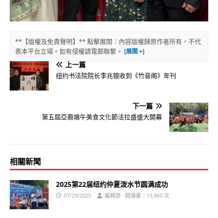
**【版權及免責聲明】** 點擊展開：內容版權歸原作者所有，不代
表本平台立場。如有侵權請電郵聯繫。
上一篇
纽约书法院院长李兆银收到《竹音阁》年刊
下一篇
第五屆亞裔端午美食文化節法拉盛盛大開幕
相關新聞
2025第22届纽约仲夏泼水节圆满成功
07/29/2025
編輯部 · 閱讀量：13,860 次