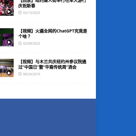
【回放】纽约唐人街举行花车大游行
庆祝新春
02/13/2023
【視頻】火遍全网的ChatGPT究竟是
个啥？
02/09/2023
【视频】与木兰共庆纽约州参议院通
过“中国日”暨“华裔传统周”酒会
08/24/2019