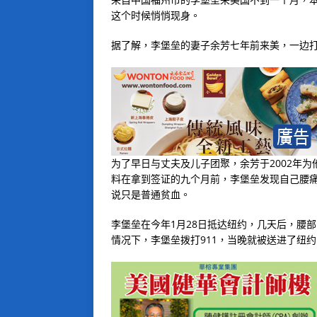
这个时候悄悄现身。
据了解，李堡垒的妻子余芳七年前来美，一边
为了早日与丈夫及儿子团聚，余芳于2002年为
料在拿到签证的九个月前，李堡垒发现自己腰
说只是普通贫血。
李堡垒在今年1月28日抵达纽约，几天后，腰
情况下，李堡垒拨打911，当晚就被送进了纽