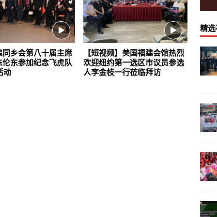
精选
建同乡会第八十届主席
【短视频】美国福建会馆热烈
陈伦东参加纪念飞虎队
欢迎纽约第一选区市议员参选
活动
人李金枝一行莅临拜访