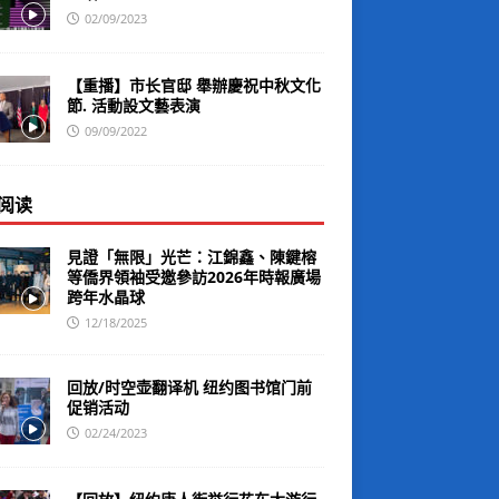
02/09/2023
【重播】市长官邸 舉辦慶祝中秋文化
節. 活動設文藝表演
09/09/2022
阅读
見證「無限」光芒：江錦鑫、陳鍵榕
等僑界領袖受邀參訪2026年時報廣場
跨年水晶球
12/18/2025
回放/时空壶翻译机 纽约图书馆门前
促销活动
02/24/2023