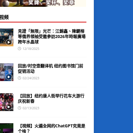
视频
見證「無限」光芒：江錦鑫、陳鍵榕
等僑界領袖受邀參訪2026年時報廣場
跨年水晶球
12/18/2025
回放/时空壶翻译机 纽约图书馆门前
促销活动
02/24/2023
【回放】纽约唐人街举行花车大游行
庆祝新春
02/13/2023
【視頻】火遍全网的ChatGPT究竟是
个啥？