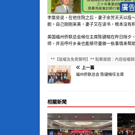
李堡垒说，在他住院之后，妻子余芳天天以痊
剧。自己刚刚来美，妻子又在读书，根本没有
美国福州侨联总会候任主席陈键榕在昨日除夕
师，并且呼吁乡亲也能够尽量做一些事情来帮
**【版權及免責聲明】** 點擊展開：內容版
上一篇
福州侨联总会 陈键榕任主席
相關新聞