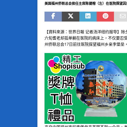
美国福州侨联总会侯任主席陈键榕（左）在医院探望因
【資料來源：世界日報 记者汤洋纽约报导】除
六旬耆老却孤单躺在医院的病床上，不仅要忍
州侨联总会17日前往医院探望福州乡亲李堡垒
来自中国福州市的李堡垒来美国不到一个月，