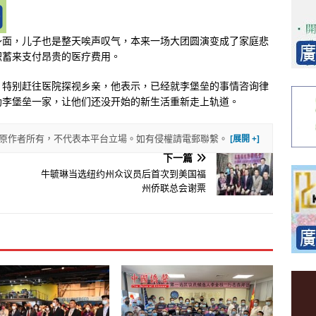
〜面，儿子也是整天唉声叹气，本来一场大团圆演变成了家庭悲
积蓄来支付昂贵的医疗费用。
，特别赶往医院探视乡亲，他表示，已经就李堡垒的事情咨询律
助李堡垒一家，让他们还没开始的新生活重新走上轨道。
權歸原作者所有，不代表本平台立場。如有侵權請電郵聯繫。
下一篇
牛毓琳当选纽约州众议员后首次到美国福
州侨联总会谢票