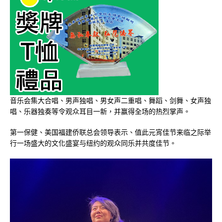
音乐会集大合唱、男声独唱、男女声二重唱、舞蹈、剑舞、女声独
唱、乐器独奏等令观众耳目一新，并赢得全场的热烈掌声。
第一保健、美国福建侨联总会领导表示、值此元宵佳节来临之际举
行一场盛大的文化盛宴与纽约的观众同乐并共度佳节。