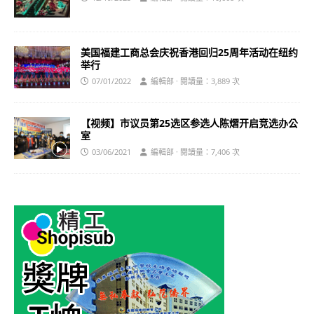
美国福建工商总会庆祝香港回归25周年活动在纽约
举行
07/01/2022
編輯部 · 閱讀量：3,889 次
【视频】市议员第25选区参选人陈熠开启竞选办公
室
03/06/2021
編輯部 · 閱讀量：7,406 次