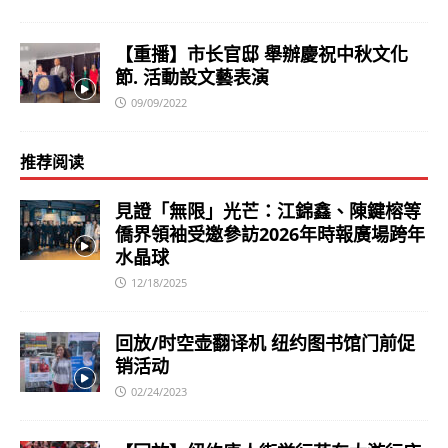
【重播】市长官邸 舉辦慶祝中秋文化
節. 活動設文藝表演
09/09/2022
推荐阅读
見證「無限」光芒：江錦鑫、陳鍵榕等
僑界領袖受邀參訪2026年時報廣場跨年
水晶球
12/18/2025
回放/时空壶翻译机 纽约图书馆门前促
销活动
02/24/2023