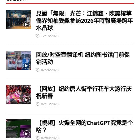
見證「無限」光芒：江錦鑫、陳鍵榕等
僑界領袖受邀參訪2026年時報廣場跨年
水晶球
12/18/2025
回放/时空壶翻译机 纽约图书馆门前促
销活动
02/24/2023
【回放】纽约唐人街举行花车大游行庆
祝新春
02/13/2023
【視頻】火遍全网的ChatGPT究竟是个
啥？
02/09/2023