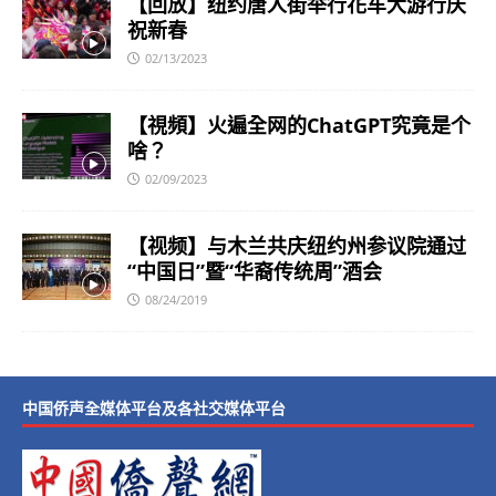
【回放】纽约唐人街举行花车大游行庆
祝新春
02/13/2023
【視頻】火遍全网的ChatGPT究竟是个
啥？
02/09/2023
【视频】与木兰共庆纽约州参议院通过
“中国日”暨“华裔传统周”酒会
08/24/2019
中国侨声全媒体平台及各社交媒体平台