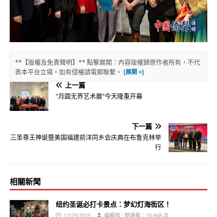
**【版權及免責聲明】** 點擊展開：內容版權歸原作者所有，不代
表本平台立場。如有侵權請電郵聯繫。
上一篇
“月圆无界艺术展”今天隆重开幕
下一篇
三圣尊王神诞暨美国福建前洋同乡会庆典在布鲁克林举
行
相關新聞
纽约圣诞必打卡景点：梦幻灯海街区！
12/19/2025
編輯部 · 閱讀量：10,668 次