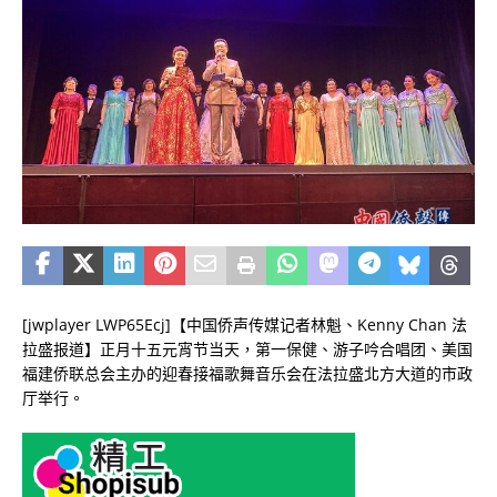
[jwplayer LWP65Ecj]【中国侨声传媒记者林魁、Kenny Chan 法
拉盛报道】正月十五元宵节当天，第一保健、游子吟合唱团、美国
福建侨联总会主办的迎春接福歌舞音乐会在法拉盛北方大道的市政
厅举行。