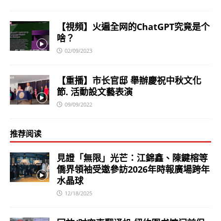
【視頻】火遍全网的ChatGPT究竟是个
啥？
02/09/2023
【重播】市长官邸 舉辦慶祝中秋文化
節. 活動設文藝表演
09/09/2022
推荐阅读
見證「無限」光芒：江錦鑫、陳鍵榕等
僑界領袖受邀參訪2026年時報廣場跨年
水晶球
12/18/2025