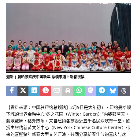
迎新 | 曼哈顿欢庆中国新年 总领事送上新春祝福
【資料來源：中国驻纽约总领馆】2月9日是大年初五，纽约曼哈顿
下城的世界金融中心“冬之花园（Winter Garden）”内锣鼓喧天，
载歌载舞，格外热闹，来自纽约各族裔近五千名民众欢聚一堂，欣
赏由纽约新苗文艺中心（New York Chinese Culture Center）带
来的喜迎猪年新春大型文艺汇演，共同分享新春佳节的喜庆与欢