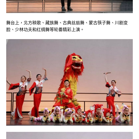
舞台上，北方秧歌、藏族舞、古典丝扇舞、蒙古筷子舞、川剧变
脸、少林功夫和红绸舞等轮番精彩上演。