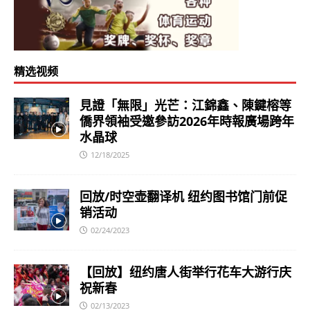
精选视频
見證「無限」光芒：江錦鑫、陳鍵榕等
僑界領袖受邀參訪2026年時報廣場跨年
水晶球
12/18/2025
回放/时空壶翻译机 纽约图书馆门前促
销活动
02/24/2023
【回放】纽约唐人街举行花车大游行庆
祝新春
02/13/2023