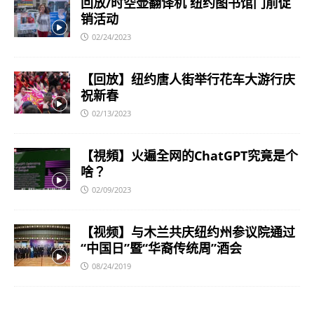
回放/时空壶翻译机 纽约图书馆门前促
销活动
02/24/2023
【回放】纽约唐人街举行花车大游行庆
祝新春
02/13/2023
【視頻】火遍全网的ChatGPT究竟是个
啥？
02/09/2023
【视频】与木兰共庆纽约州参议院通过
“中国日”暨“华裔传统周”酒会
08/24/2019