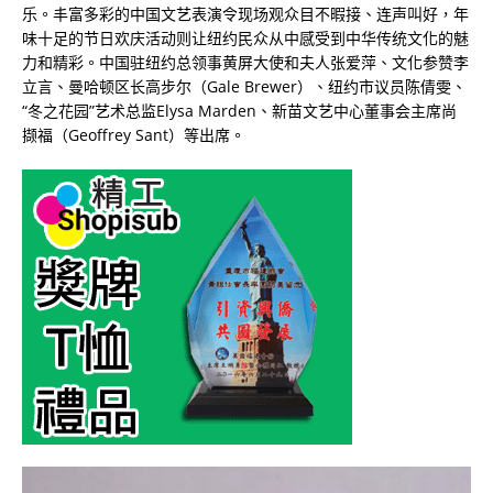
乐。丰富多彩的中国文艺表演令现场观众目不暇接、连声叫好，年
味十足的节日欢庆活动则让纽约民众从中感受到中华传统文化的魅
力和精彩。中国驻纽约总领事黄屏大使和夫人张爱萍、文化参赞李
立言、曼哈顿区长高步尔（Gale Brewer）、纽约市议员陈倩雯、
“冬之花园”艺术总监Elysa Marden、新苗文艺中心董事会主席尚
撷福（Geoffrey Sant）等出席。