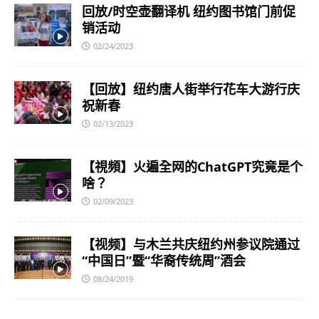
回放/时空壶翻译机 纽约图书馆门前促
销活动
02/24/2023
【回放】纽约唐人街举行花车大游行庆
祝新春
02/13/2023
【視頻】火遍全网的ChatGPT究竟是个
啥？
02/09/2023
【视频】与木兰共庆纽约州参议院通过
“中国日”暨“华裔传统周”酒会
08/24/2019