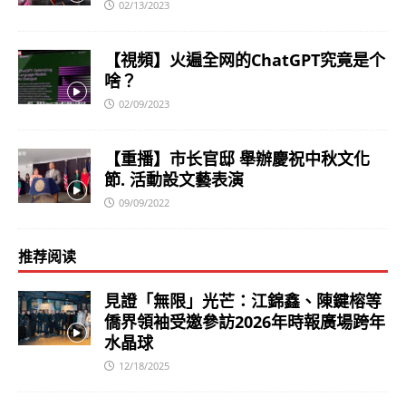
02/13/2023
【視頻】火遍全网的ChatGPT究竟是个
啥？
02/09/2023
【重播】市长官邸 舉辦慶祝中秋文化
節. 活動設文藝表演
09/09/2022
推荐阅读
見證「無限」光芒：江錦鑫、陳鍵榕等
僑界領袖受邀參訪2026年時報廣場跨年
水晶球
12/18/2025