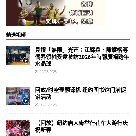
精选视频
見證「無限」光芒：江錦鑫、陳鍵榕等
僑界領袖受邀參訪2026年時報廣場跨年
水晶球
12/18/2025
回放/时空壶翻译机 纽约图书馆门前促
销活动
02/24/2023
【回放】纽约唐人街举行花车大游行庆
祝新春