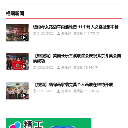
相關新聞
纽约母女路边车内遇枪击 11个月大女婴脸部中枪
01/21/2022
編輯部 · 閱讀量：11,776 次
【短视频】美国长乐三溪联谊会庆祝北京冬奥会圆
满成功
02/22/2022
編輯部 · 閱讀量：5,144 次
【视频】缅甸画家翁觉莫个人画展在纽约开展
01/13/2020
編輯部 · 閱讀量：10,786 次