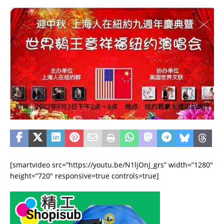
[smartvideo src=”https://youtu.be/N1ljOnJ_grs” width=”1280″
height=”720″ responsive=true controls=true]