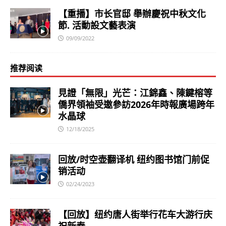
【重播】市长官邸 舉辦慶祝中秋文化
節. 活動設文藝表演
09/09/2022
推荐阅读
見證「無限」光芒：江錦鑫、陳鍵榕等
僑界領袖受邀參訪2026年時報廣場跨年
水晶球
12/18/2025
回放/时空壶翻译机 纽约图书馆门前促
销活动
02/24/2023
【回放】纽约唐人街举行花车大游行庆
祝新春