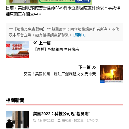
目前，美国联邦航空管理局(FAA)尚未立即回应置评请求。事故详
细原因正在调查中。
**【版權及免責聲明】** 點擊展開：內容版權歸原作者所有，不代
表本平台立場。如有侵權請電郵聯繫。
上一篇
【直播】祝福祖国 生日快乐
下一篇
突发！美国加州一炼油厂爆炸起火 火光冲天
相關新聞
美国2022：科技公司现“裁员潮”
12/19/2022
編輯部 · 閱讀量：2,745 次