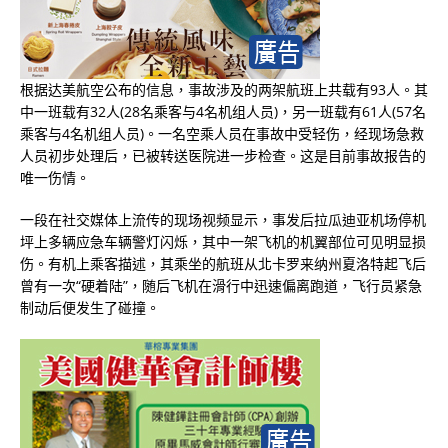
根据达美航空公布的信息，事故涉及的两架航班上共载有93人。其
中一班载有32人(28名乘客与4名机组人员)，另一班载有61人(57名
乘客与4名机组人员)。一名空乘人员在事故中受轻伤，经现场急救
人员初步处理后，已被转送医院进一步检查。这是目前事故报告的
唯一伤情。
一段在社交媒体上流传的现场视频显示，事发后拉瓜迪亚机场停机
坪上多辆应急车辆警灯闪烁，其中一架飞机的机翼部位可见明显损
伤。有机上乘客描述，其乘坐的航班从北卡罗来纳州夏洛特起飞后
曾有一次“硬着陆”，随后飞机在滑行中迅速偏离跑道，飞行员紧急
制动后便发生了碰撞。