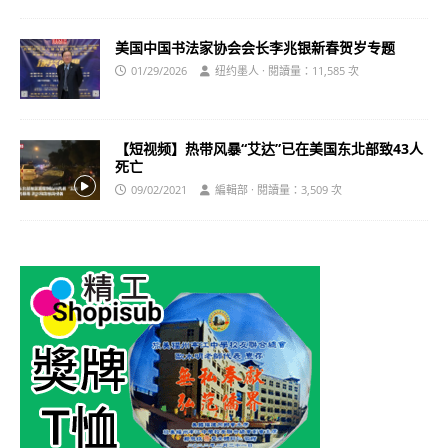
美国中国书法家协会会长李兆银新春贺岁专题
01/29/2026
纽约墨人 · 閱讀量：11,585 次
【短视频】热带风暴“艾达”已在美国东北部致43人
死亡
09/02/2021
編輯部 · 閱讀量：3,509 次