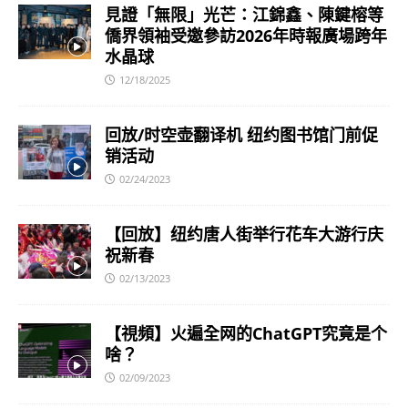
見證「無限」光芒：江錦鑫、陳鍵榕等
僑界領袖受邀參訪2026年時報廣場跨年
水晶球
12/18/2025
回放/时空壶翻译机 纽约图书馆门前促
销活动
02/24/2023
【回放】纽约唐人街举行花车大游行庆
祝新春
02/13/2023
【視頻】火遍全网的ChatGPT究竟是个
啥？
02/09/2023