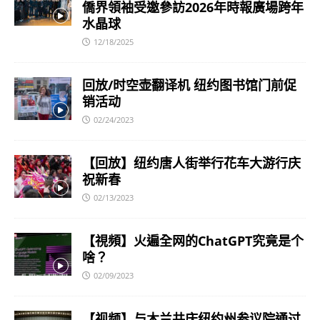
僑界領袖受邀參訪2026年時報廣場跨年
水晶球
12/18/2025
回放/时空壶翻译机 纽约图书馆门前促
销活动
02/24/2023
【回放】纽约唐人街举行花车大游行庆
祝新春
02/13/2023
【視頻】火遍全网的ChatGPT究竟是个
啥？
02/09/2023
【视频】与木兰共庆纽约州参议院通过