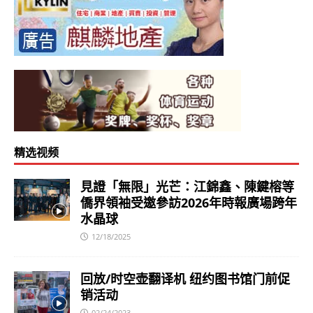
精选视频
見證「無限」光芒：江錦鑫、陳鍵榕等
僑界領袖受邀參訪2026年時報廣場跨年
水晶球
12/18/2025
回放/时空壶翻译机 纽约图书馆门前促
销活动
02/24/2023