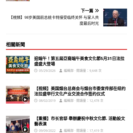
下一篇
【視頻】98岁美国前总统卡特接受临终关怀 与家人共
度最后时光
相關新聞
迎端午！第五屆亞裔端午美食文化節5月31日法拉
盛盛大登場
05/29/2026
編輯部 · 閱讀量：9,648 次
【视频】美国烟台总商会与烟台市委宣传部在纽约
法拉盛举行文化产业交流合作签约仪式
08/02/2019
編輯部 · 閱讀量：12,478 次
【重播】市长官邸 舉辦慶祝中秋文化節. 活動設文
藝表演
09/09/2022
編輯部 · 閱讀量：17,419 次