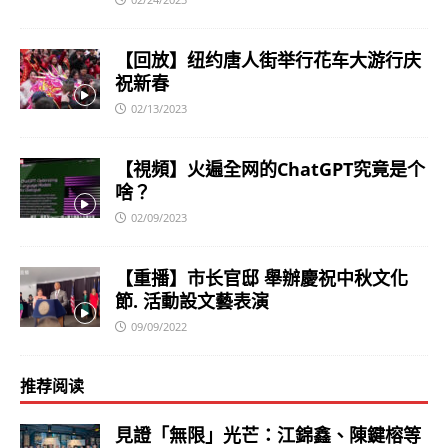
【回放】纽约唐人街举行花车大游行庆
祝新春
02/13/2023
【視頻】火遍全网的ChatGPT究竟是个
啥？
02/09/2023
【重播】市长官邸 舉辦慶祝中秋文化
節. 活動設文藝表演
09/09/2022
推荐阅读
見證「無限」光芒：江錦鑫、陳鍵榕等