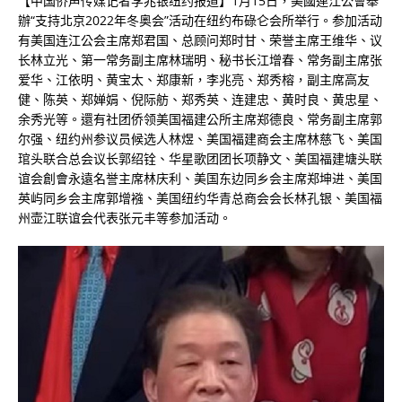
【中国侨声传媒记者李兆银纽约报道】1月15日，美國連江公會舉
辦“支持北京2022年冬奥会”活动在纽约布碌仑会所举行。参加活动
有美国连江公会主席郑君国、总顾问郑时甘、荣誉主席王维华、议
长林立光、第一常务副主席林瑞明、秘书长江增春、常务副主席张
爱华、江依明、黄宝太、郑康新，李兆亮、郑秀榕，副主席高友
健、陈英、郑婵娟、倪际舫、郑秀英、连建忠、黄时良、黄忠星、
余秀光等。還有社团侨领美国福建公所主席郑德良、常务副主席郭
尔强、纽约州参议员候选人林煜、美国福建商会主席林慈飞、美国
琯头联合总会议长郭绍铨、华星歌团团长项静文、美国福建塘头联
谊会創會永遠名誉主席林庆利、美国东边同乡会主席郑坤进、美国
英屿同乡会主席郭增襁、美国纽约华青总商会会长林孔银、美国福
州壶江联谊会代表张元丰等参加活动。