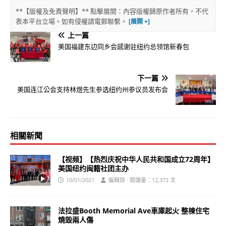
**【版權及免責聲明】** 點擊展開：內容版權歸原作者所有，不代
表本平台立場。如有侵權請電郵聯繫。
上一篇
美国福建东边同乡会感谢驻纽约总领馆新春包
下一篇
美国连江公会支持林煜先生参选纽约州参议员发布会
相關新聞
【视频】【热烈庆祝中华人民共和国成立72周年】
美国纽约闽籍社团主办
10/01/2021
編輯部 · 閱讀量：12,372 次
法拉盛Booth Memorial Ave車庫起火 整棟住宅
燒毀兩人傷