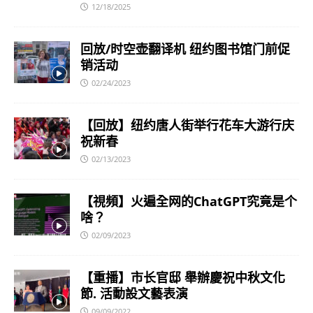
12/18/2025
回放/时空壶翻译机 纽约图书馆门前促
销活动
02/24/2023
【回放】纽约唐人街举行花车大游行庆
祝新春
02/13/2023
【視頻】火遍全网的ChatGPT究竟是个
啥？
02/09/2023
【重播】市长官邸 舉辦慶祝中秋文化
節. 活動設文藝表演
09/09/2022