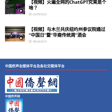
【視頻】火遍全网的ChatGPT究竟是个
啥？
02/09/2023
【视频】与木兰共庆纽约州参议院通过
“中国日”暨“华裔传统周”酒会
08/24/2019
中国侨声全媒体平台及各社交媒体平台
中国侨声网