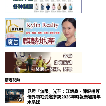
精选视频
見證「無限」光芒：江錦鑫、陳鍵榕等
僑界領袖受邀參訪2026年時報廣場跨年
水晶球