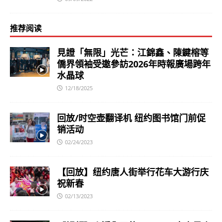
推荐阅读
見證「無限」光芒：江錦鑫、陳鍵榕等
僑界領袖受邀參訪2026年時報廣場跨年
水晶球
12/18/2025
回放/时空壶翻译机 纽约图书馆门前促
销活动
02/24/2023
【回放】纽约唐人街举行花车大游行庆
祝新春
02/13/2023