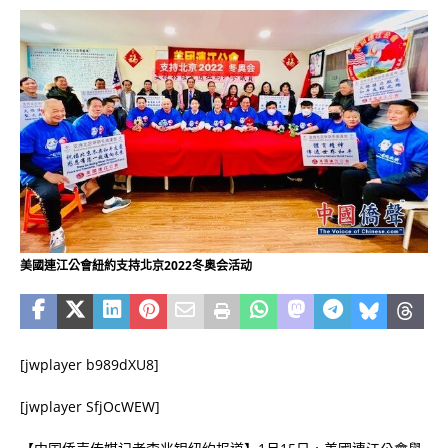
美國連江公會紐約支持北京2022冬奥会活动
[jwplayer b989dXU8]
[jwplayer SfjOcWEW]