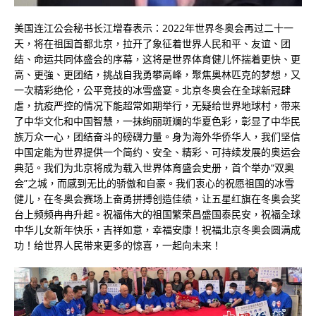
美国连江公会秘书长江增春表示：2022年世界冬奥会再过二十一
天，将在祖国首都北京，拉开了象征着世界人民和平、友谊、团
结、命运共同体盛会的序幕，这将是世界体育健儿怀揣着更快、更
高、更強、更团结，挑战自我勇攀高峰，聚焦奥林匹克的梦想，又
一次精彩绝伦，公平竞技的冰雪盛宴。北京冬奥会在全球新冠肆
虐，抗疫严控的情况下能超常如期举行，无疑给世界地球村，带来
了中华文化和中国智慧，一抹绚丽斑斓的华夏色彩，彰显了中华民
族万众一心，团结奋斗的磅礴力量。身为海外华侨华人，我们坚信
中国定能为世界提供一个简约、安全、精彩、可持续发展的奥运会
典范。我们为北京将成为载入世界体育盛会史册，首个举办“双奥
会”之城，而感到无比的骄傲和自豪。我们衷心的祝愿祖国的冰雪
健儿，在冬奥会赛场上奋勇拼搏创造佳绩，让五星红旗在冬奥会奖
台上频频冉冉升起。祝福伟大的祖国繁荣昌盛国泰民安，祝福全球
中华儿女新年快乐，吉祥如意，幸福安康！祝福北京冬奥会圆满成
功！给世界人民带来更多的惊喜，一起向未来！