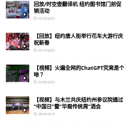
回放/时空壶翻译机 纽约图书馆门前促
销活动
02/24/2023
【回放】纽约唐人街举行花车大游行庆
祝新春
02/13/2023
【視頻】火遍全网的ChatGPT究竟是个
啥？
02/09/2023
【视频】与木兰共庆纽约州参议院通过
“中国日”暨“华裔传统周”酒会
08/24/2019