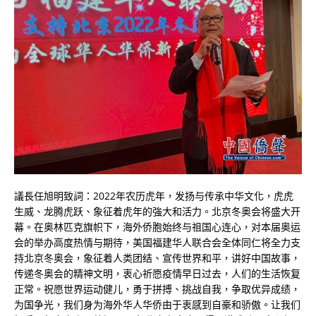
議長任旭明致詞：2022年农历虎年，发扬与传承中华文化，虎虎
生威、龙腾虎跃、象征着虎年的強大和活力。北京冬奥会将盛大开
幕。在奥林匹克旗帜下，海外侨胞始终与祖国心连心，对本届奥运
会的举办高度热情与期待，美国福建华人联合会全体同仁将全力支
持北京冬奥会，象征着人类团结、宣传世界和平，讲好中国故事，
传递冬奥会的精神文明，衷心祈愿疫情早日过去，人们的生活恢复
正常。祝愿世界运动健儿，勇于拼搏、挑战自我，争取优异成绩，
为国争光，我们身为海外华人华侨由于衷感到自豪和骄傲。让我们