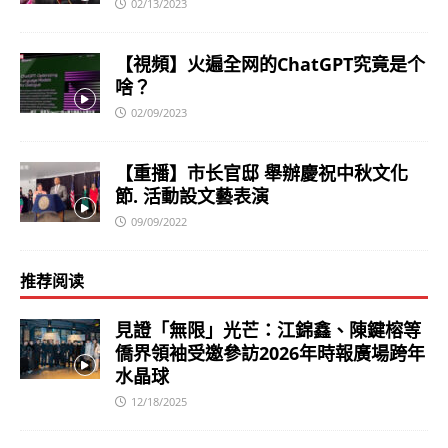
02/13/2023
【視頻】火遍全网的ChatGPT究竟是个
啥？
02/09/2023
【重播】市长官邸 舉辦慶祝中秋文化
節. 活動設文藝表演
09/09/2022
推荐阅读
見證「無限」光芒：江錦鑫、陳鍵榕等
僑界領袖受邀參訪2026年時報廣場跨年
水晶球
12/18/2025