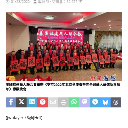
01/23/2022
編輯部 · 閱讀量：12,675 次
美國福建華人聯合會舉辦《支持2022年北京冬奧會堅向全球華人華僑新春拜
年》聯歡晚會
[jwplayer k6gkJHdt]