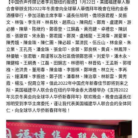
【中国侨声传媒记者李兆银纽约报道】1月22日，美國福建華人聯
合會舉辦支持2022年冬奧會向全球華人華僑拜年晚會在紐約金泰
酒樓舉行，參加活動主席李華、議長任旭明、僑领張君鏗、吴振
文、林強、李生祥、林長秋、趙燕山、陳飛彪、鄭育、盧建興、游
必勝、陳華、陈继灼、鄭善登、江錦鑫、黃亮鍵、卓禮忠、陳訓
振、張銀官、宋永勤、鄭君國、鄭潤、盧緒龍、王鴻偉、謝愛軍、
陳秀娥、陳金珠、陳仁團、陳必超、葉濟民、伍丘山、林金泉、朱
立業、王孔亮、潘金珠、張金印、余蓉、郭良棋、黄貞、林鳳萍、
林優敏、张君敏，周谨等以及社區僑領鄭思祺、刘爱华，潘木永、
陳鍵榕、王綱勇、江磊、田錦志、林德明、林晋佑、王孟新、郭增
襁、池洪贵，董用春、陳金雄、李振棋，鄭坤進、林立光、李再
云、鐘漢輝、李振途、鄭子团、潘春林、陳治章、林新雲、黄秀
霞、楊泓、倪周立等。值此2022年中国虎年新春佳节即将到来之
际、美国福建华人联合会在纽约华埠金泰大酒楼举办《支持2022
年北京冬奥会向全球华人华侨新春拜年》联欢晚会，晚會由議長任
旭明受到李华主席委托，谨让我代表美国福建华人联合会的全体同
仁，向全球华人华侨新春拜年啦！