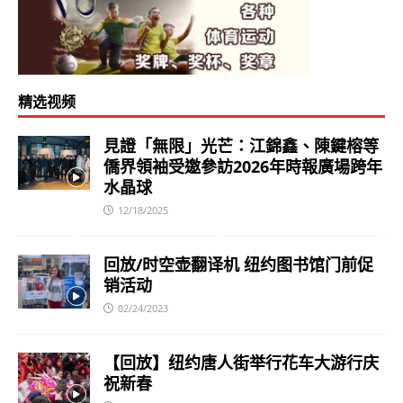
精选视频
見證「無限」光芒：江錦鑫、陳鍵榕等
僑界領袖受邀參訪2026年時報廣場跨年
水晶球
12/18/2025
回放/时空壶翻译机 纽约图书馆门前促
销活动
02/24/2023
【回放】纽约唐人街举行花车大游行庆
祝新春