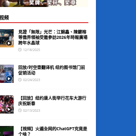
视频
見證「無限」光芒：江錦鑫、陳鍵榕
等僑界領袖受邀參訪2026年時報廣場
跨年水晶球
12/18/2025
回放/时空壶翻译机 纽约图书馆门前
促销活动
02/24/2023
【回放】纽约唐人街举行花车大游行
庆祝新春
02/13/2023
【視頻】火遍全网的ChatGPT究竟是
个啥？