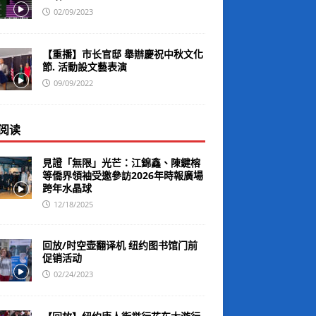
02/09/2023
【重播】市长官邸 舉辦慶祝中秋文化
節. 活動設文藝表演
09/09/2022
阅读
見證「無限」光芒：江錦鑫、陳鍵榕
等僑界領袖受邀參訪2026年時報廣場
跨年水晶球
12/18/2025
回放/时空壶翻译机 纽约图书馆门前
促销活动
02/24/2023