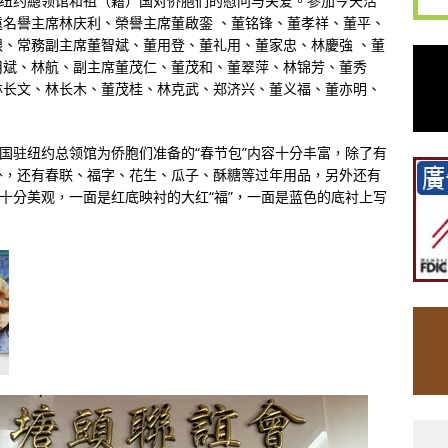
駐纽约總领馆和祖（籍）国对侨胞们的慰问与关爱。參加今天活
名譽主席林庆利、榮譽主席董啟銮 、董铭锋、董孝祥、董平、
、常務副主席董智斌、董用登、董礼用、董家忠、林慶強 、董
用斌、林航、副主席董茂仁、董茂和、董翠萍、林锦芳、董秀
林长文、林长木、董茂桂、林克武、郑济兴、董义福、董亦明、
中国驻纽约总领馆为侨胞们准备的“春节包”内容十分丰富，除了有
外，还有春联、福字、花生、瓜子、酥糖等过年用品，另外还有
也十分美观，一面是红底映衬的大红“福”，一面是蓝色的底衬上写