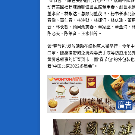
“春节包”，讓在美侨胞们开心不已，感谢中國
动有美國福建塘頭聯谊會主席董用春、創會永遠
董孝官、林永达、总顾问董茂飞、秘书长李兆银
春俤、董仁春、林连财、林翊汀、林庆瑜、董
云、林长钦、顾问余志春、董家壁、董金海、
陈必天、陈箫音、王水仙等。
该“春节包”发放活动在紐約唐人街举行，今年
口罩、随身携带的免洗消毒洗手液等防疫用品
黄屏总领事的新春贺卡。而“春节包”的外包装
着“中国北京2022冬奥会”。