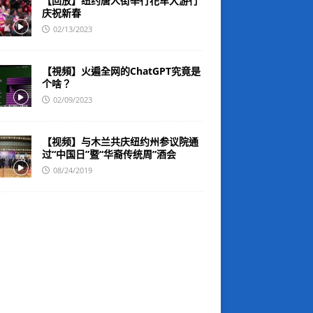
【回放】纽约唐人街举行花车大游行
庆祝新春
02/13/2023
【視頻】火遍全网的ChatGPT究竟是
个啥？
02/09/2023
【视频】与木兰共庆纽约州参议院通
过“中国日”暨“华裔传统周”酒会
08/24/2019