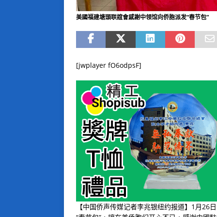
美國福建塘頭联誼會感謝中领馆向侨胞派发“春节包”
[jwplayer fO6odpsF]
【中国侨声传媒记者李兆银纽约报道】1月26