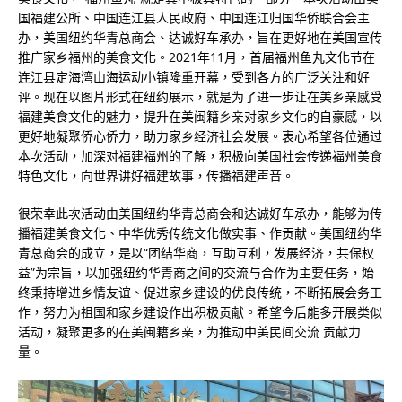
国福建公所、中国连江县人民政府、中国连江归国华侨联合会主
办，美国纽约华青总商会、达诚好车承办，旨在更好地在美国宣传
推广家乡福州的美食文化。2021年11月，首届福州鱼丸文化节在
连江县定海湾山海运动小镇隆重开幕，受到各方的广泛关注和好
评。现在以图片形式在纽约展示，就是为了进一步让在美乡亲感受
福建美食文化的魅力，提升在美闽籍乡亲对家乡文化的自豪感，以
更好地凝聚侨心侨力，助力家乡经济社会发展。衷心希望各位通过
本次活动，加深对福建福州的了解，积极向美国社会传递福州美食
特色文化，向世界讲好福建故事，传播福建声音。
很荣幸此次活动由美国纽约华青总商会和达诚好车承办，能够为传
播福建美食文化、中华优秀传统文化做实事、作贡献。美国纽约华
青总商会的成立，是以“团结华商，互助互利，发展经济，共保权
益”为宗旨，以加强纽约华青商之间的交流与合作为主要任务，始
终秉持增进乡情友谊、促进家乡建设的优良传统，不断拓展会务工
作，努力为祖国和家乡建设作出积极贡献。希望今后能多开展类似
活动，凝聚更多的在美闽籍乡亲，为推动中美民间交流 贡献力
量。