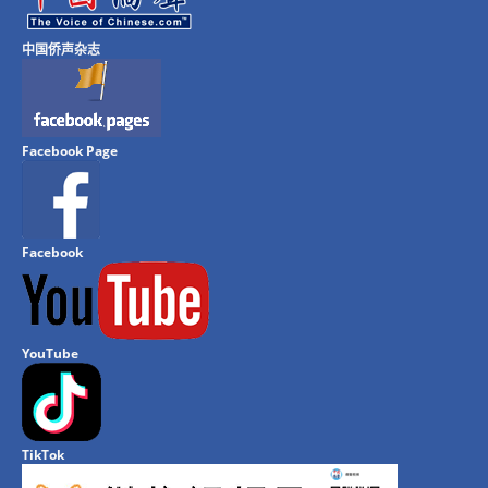
中国侨声杂志
Facebook Page
Facebook
YouTube
TikTok