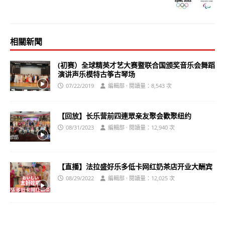
相關新聞
(初赛）全球精英才艺大赛暨联合国颁奖音乐会舞蹈
演讲声乐模特古筝古琴场
07/22/2019
編輯部 · 閱讀量：8,543 次
【回放】长乐营前四連眾亲友聚会歡聚纽约
08/31/2023
編輯部 · 閱讀量：12,940 次
【直播】法拉盛好乐多低卡网红奶茶店开业大酬宾
08/29/2022
編輯部 · 閱讀量：12,025 次