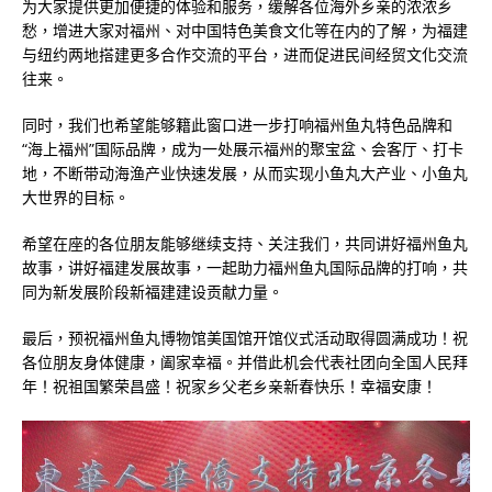
为大家提供更加便捷的体验和服务，缓解各位海外乡亲的浓浓乡
愁，增进大家对福州、对中国特色美食文化等在内的了解，为福建
与纽约两地搭建更多合作交流的平台，进而促进民间经贸文化交流
往来。
同时，我们也希望能够籍此窗口进一步打响福州鱼丸特色品牌和
“海上福州”国际品牌，成为一处展示福州的聚宝盆、会客厅、打卡
地，不断带动海渔产业快速发展，从而实现小鱼丸大产业、小鱼丸
大世界的目标。
希望在座的各位朋友能够继续支持、关注我们，共同讲好福州鱼丸
故事，讲好福建发展故事，一起助力福州鱼丸国际品牌的打响，共
同为新发展阶段新福建建设贡献力量。
最后，预祝福州鱼丸博物馆美国馆开馆仪式活动取得圆满成功！祝
各位朋友身体健康，阖家幸福。并借此机会代表社团向全国人民拜
年！祝祖国繁荣昌盛！祝家乡父老乡亲新春快乐！幸福安康！