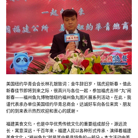
美国纽约华青会会长林孔银致词：金牛辞旧岁，瑞虎迎新春。值此
新春佳节即将到来之际，很高兴与各位一起，参加福虎吉祥·“丸”闹
新春——福州鱼丸博物馆纽约福州鱼丸图片展系列活动。在此，我
谨代表承办单位美国纽约华青总商会，达诚好车向各位来宾、朋友
们的到来表示热烈欢迎和衷心的感谢。
福建美食文化，也是中华优秀传统文化的重要组成部分，源远流
长，寓意深远。千百年来，福建人民以各种形式传承、演绎着福建
美食文化，“福州鱼丸”就是其中极具特色的一部分。本次活动由美