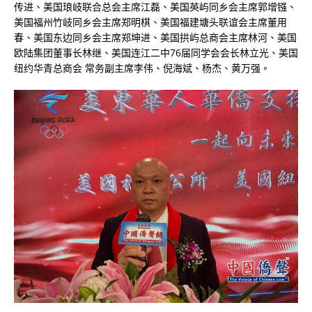
传进、美国琅岐联合总会主席江磊、美国英屿同乡会主席郭增镪、
美国福州竹岐同乡会主席郑明棋、美国福建塘头联谊会主席董用
春、美国东边同乡会主席郑坤进、美国拱屿总商会主席林河、美国
欧陆集团董事长林继、美国连江二中76届同学会会长林立光、美国
纽约华青总商会 常务副主席李伟、倪海斌、杨杰、黄万强。