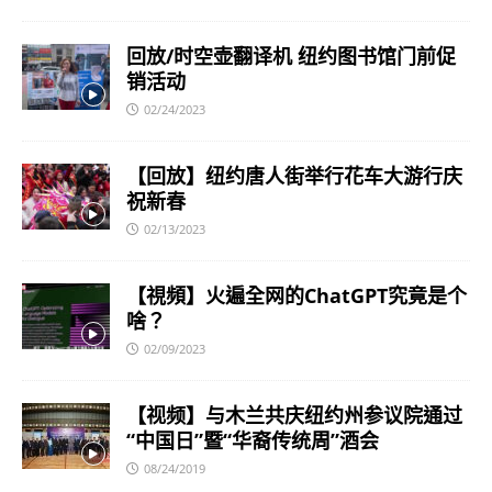
回放/时空壶翻译机 纽约图书馆门前促
销活动
02/24/2023
【回放】纽约唐人街举行花车大游行庆
祝新春
02/13/2023
【視頻】火遍全网的ChatGPT究竟是个
啥？
02/09/2023
【视频】与木兰共庆纽约州参议院通过
“中国日”暨“华裔传统周”酒会
08/24/2019