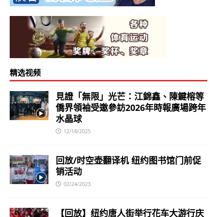
精选视频
見證「無限」光芒：江錦鑫、陳鍵榕等
僑界領袖受邀參訪2026年時報廣場跨年
水晶球
12/18/2025
回放/时空壶翻译机 纽约图书馆门前促
销活动
02/24/2023
【回放】纽约唐人街举行花车大游行庆