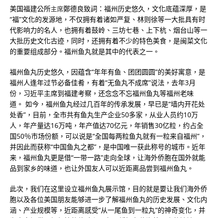
美国福建公所
鄭德良致詞：福州历史悠久，文化底蕴深厚，是
主席
“福”文化的发源地，不仅拥有着诸如严复、林则徐等一大批具有时
代影响力的名人，也拥有着鼓岭、三坊七巷、上下杭、烟台山等一
大批历史文化古迹，同时，还拥有着不少的特色美食，是闽菜文化
的重要组成部分。福州鱼丸就是其中的代表之一。
福州鱼丸历史悠久，因蕴含“年年有鱼、团团圆圆”的美好寓意，是
福州人逢年过节必备佳肴，有着“无鱼丸不成席”说法，去年3月
份，习近平主席到福建考察，还念念不忘福州鱼丸等福州老味
道。 如今，福州鱼丸经过几百年的传承发展，早已是“墙内开花处
处香”，目前，全市共有鱼丸生产企业50多家，从业人员约10万
人，年产量达16万吨，年产值达70亿元，年销售30亿粒，约占全
国50％市场份额，可以说是“全国每两粒鱼丸就有一粒来自福州”，
并因此而获称“中国鱼丸之都”，是中国唯一获此称号的城市。近年
来，福州鱼丸更是借“一带一路”走向全球，让海外侨胞在国外就能
品到家乡的味道，也让外国友人可以近距离品尝到福州鱼丸。
此次，我们在这里设立福州鱼丸展示馆，目的就是要让我们海外侨
胞以及各位美国朋友能够进一步了解福州鱼丸的历史发展、文化内
涵、产业规模等，近距离感受“从一尾鱼到一粒丸”的神奇变化，并