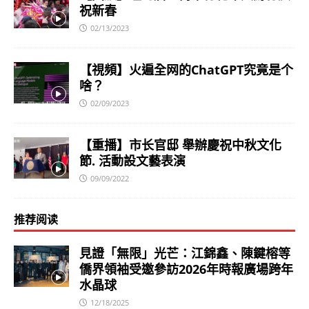
祝新春
02/13/2023
【視頻】火遍全网的ChatGPT究竟是个
啥？
02/09/2023
【重播】市长官邸 舉辦慶祝中秋文化
節. 活動設文藝表演
09/09/2022
推荐阅读
見證「無限」光芒：江錦鑫、陳鍵榕等
僑界領袖受邀參訪2026年時報廣場跨年
水晶球
12/18/2025