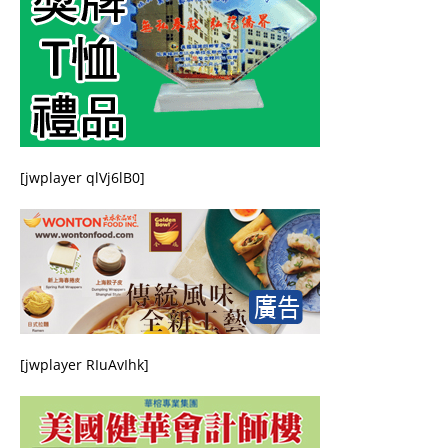
[jwplayer qlVj6lB0]
[jwplayer RIuAvIhk]