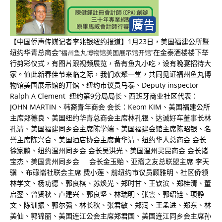
【中国侨声传媒记者李兆银纽约报道】1月23日，美国福建公所暨
纽约华青总商会“
在金泰酒楼楼下举
福州鱼丸博物馆美国展示馆开馆”
行剪彩仪式，有图片跟视频展览，备有鱼丸小吃，设有晚宴招待大
家。值此新春佳节来临之际，我们欢聚一堂，共同见证福州鱼丸博
物馆美国展示馆的开馆。纽约市议员马泰、Deputy inspector
Ralph A Clement 纽约第9分局局长、西班牙商业社区代表：
JOHN MARTIN、韩裔青年商会 会长：Keom KIM、美国福建公所
主席郑德良、美国纽约华青总商会主席林孔银、达诚好车董事长林
孔清、美国福建同乡会主席陈学端、美国福建会馆主席陈昭银、名
誉主席陈兴合、美国酒店协会主席黄华清、纽约华人总商会 会长
徐家鹏、纽约温州同乡会 会长吴洪光、美国温州灵昆商会 会长诸
宝杰、美国贵州同乡会 会长金玉贻、亚裔之友总联盟主席 李天
骥 、布碌崙社联会主席 费小莲、前纽约市议员顾雅明、社区侨领
林学文、杨功德、郭良棋、苏焕光、郑时甘、王钦滨、郑桂清、董
启銮、曾贤秋、卢建兴、郭良坚、林瑞明、张雲、郭绍铨、项静
文、陈训振、郭尔强、林长秋、张君敏、郑润、王孟进、郑东、林
美仙、郭锦丽、美国连江公会主席郑君国、美国连江同乡会主席孙