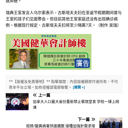
感染链。
瑞典王室发言人乌尔索表示，古斯塔夫夫妇在圣诞节假期期间曾与
王室的孩子们见面聚会，但目前其他王室家庭还没有出现确诊病
例。根据现行规定，古斯塔夫夫妇将至少隔离7天。（制作 吴瑞）
**【版權及免責聲明】** 點擊展開：內容版權歸原作者所有，不代
表本平台立場。如有侵權請電郵聯繫。
上一篇
加拿大人口最大省份重新禁止餐馆堂食 学校一律上网
课
下一篇
视频/變異病毒快速擴散 接種加強針需求增