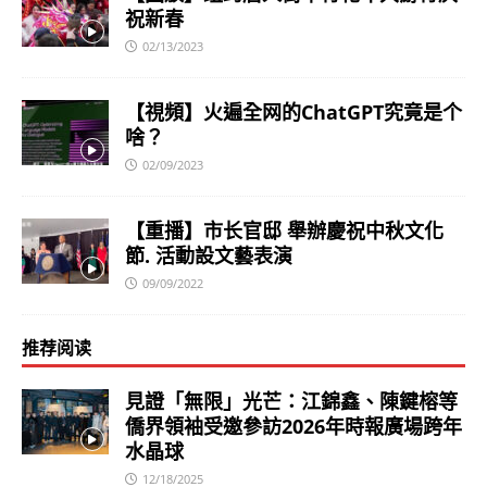
祝新春
02/13/2023
【視頻】火遍全网的ChatGPT究竟是个
啥？
02/09/2023
【重播】市长官邸 舉辦慶祝中秋文化
節. 活動設文藝表演
09/09/2022
推荐阅读
見證「無限」光芒：江錦鑫、陳鍵榕等
僑界領袖受邀參訪2026年時報廣場跨年
水晶球
12/18/2025