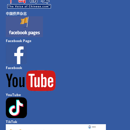
中国侨声杂志
Facebook Page
Facebook
YouTube
TikTok