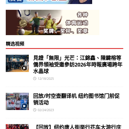
精选视频
見證「無限」光芒：江錦鑫、陳鍵榕等
僑界領袖受邀參訪2026年時報廣場跨年
水晶球
12/18/2025
回放/时空壶翻译机 纽约图书馆门前促
销活动
02/24/2023
【回放】纽约唐人街举行花车大游行庆