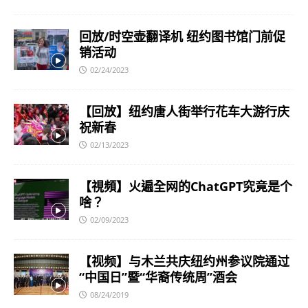
回放/时空壶翻译机 纽约图书馆门前促
销活动
02/24/2023
【回放】纽约唐人街举行花车大游行庆
祝新春
02/13/2023
【視頻】火遍全网的ChatGPT究竟是个
啥？
02/09/2023
【视频】与木兰共庆纽约州参议院通过
“中国日”暨“华裔传统周”酒会
08/24/2019