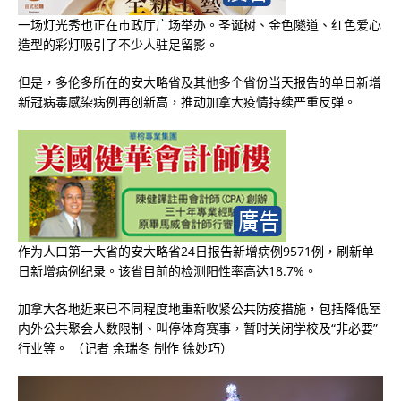
一场灯光秀也正在市政厅广场举办。圣诞树、金色隧道、红色爱心
造型的彩灯吸引了不少人驻足留影。
但是，多伦多所在的安大略省及其他多个省份当天报告的单日新增
新冠病毒感染病例再创新高，推动加拿大疫情持续严重反弹。
作为人口第一大省的安大略省24日报告新增病例9571例，刷新单
日新增病例纪录。该省目前的检测阳性率高达18.7%。
加拿大各地近来已不同程度地重新收紧公共防疫措施，包括降低室
内外公共聚会人数限制、叫停体育赛事，暂时关闭学校及“非必要”
行业等。 （记者 余瑞冬 制作 徐妙巧）