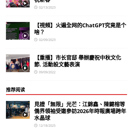
02/13/2023
【視頻】火遍全网的ChatGPT究竟是个
啥？
02/09/2023
【重播】市长官邸 舉辦慶祝中秋文化
節. 活動設文藝表演
09/09/2022
推荐阅读
見證「無限」光芒：江錦鑫、陳鍵榕等
僑界領袖受邀參訪2026年時報廣場跨年
水晶球
12/18/2025