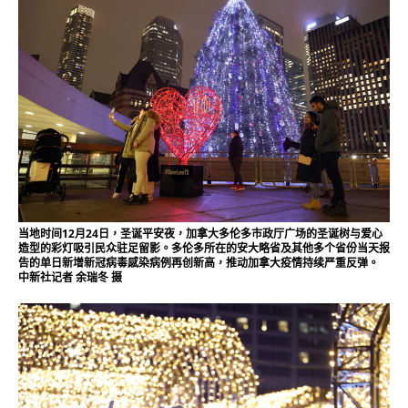
当地时间12月24日，圣诞平安夜，加拿大多伦多市政厅广场的圣诞树与爱心
造型的彩灯吸引民众驻足留影。多伦多所在的安大略省及其他多个省份当天报
告的单日新增新冠病毒感染病例再创新高，推动加拿大疫情持续严重反弹。
中新社记者 余瑞冬 摄