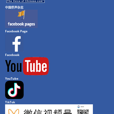
中国侨声杂志
Facebook Page
Facebook
YouTube
TikTok