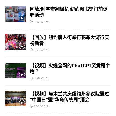
回放/时空壶翻译机 纽约图书馆门前促
销活动
02/24/2023
【回放】纽约唐人街举行花车大游行庆
祝新春
02/13/2023
【視頻】火遍全网的ChatGPT究竟是个
啥？
02/09/2023
【视频】与木兰共庆纽约州参议院通过
“中国日”暨“华裔传统周”酒会
08/24/2019