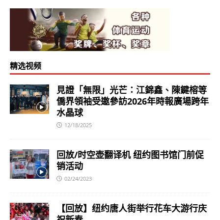
精选视频
見證「無限」光芒：江錦鑫、陳鍵榕等
僑界領袖受邀參訪2026年時報廣場跨年
水晶球
12/18/2025
回放/时空壶翻译机 纽约图书馆门前促
销活动
02/24/2023
【回放】纽约唐人街举行花车大游行庆
祝新春