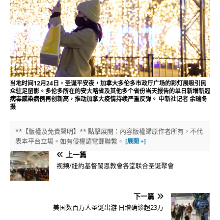
当地时间12月24日，圣诞平安夜，加拿大多伦多市政厅广场的彩灯展吸引民
众驻足留影。多伦多所在的安大略省及其他多个省份当天报告的单日新增新冠
病毒感染病例再创新高，推动加拿大疫情持续严重反弹。 中新社记者 余瑞冬
摄
**【版權及免責聲明】** 點擊展開：內容版權歸原作者所有，不代
表本平台立場。如有侵權請電郵聯繫。
上一篇
视频/紐約基督閩恩教會各堂联合圣诞聚會
下一篇
美国数百万人圣诞出游 日增确诊超23万