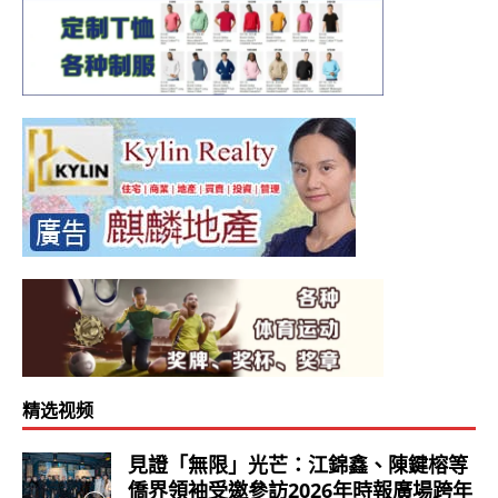
精选视频
見證「無限」光芒：江錦鑫、陳鍵榕等
僑界領袖受邀參訪2026年時報廣場跨年