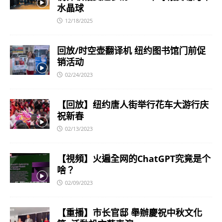
水晶球
12/18/2025
回放/时空壶翻译机 纽约图书馆门前促
销活动
02/24/2023
【回放】纽约唐人街举行花车大游行庆
祝新春
02/13/2023
【視頻】火遍全网的ChatGPT究竟是个
啥？
02/09/2023
【重播】市长官邸 舉辦慶祝中秋文化