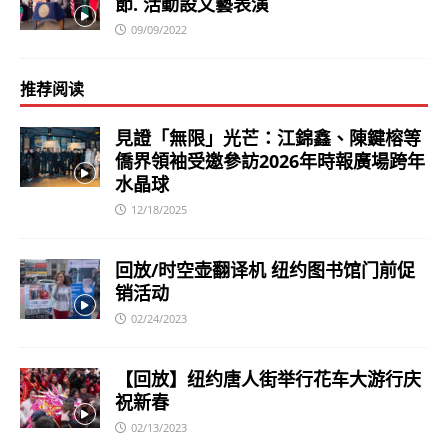
節. 活動設文藝表演
09/09/2022
推荐阅读
見證「無限」光芒：江錦鑫、陳鍵榕等
僑界領袖受邀參訪2026年時報廣場跨年
水晶球
12/18/2025
回放/时空壶翻译机 纽约图书馆门前促
销活动
02/24/2023
【回放】纽约唐人街举行花车大游行庆
祝新春
02/13/2023