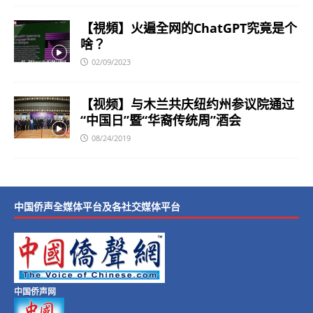
【視頻】火遍全网的ChatGPT究竟是个
啥？
02/09/2023
【视频】与木兰共庆纽约州参议院通过
“中国日”暨“华裔传统周”酒会
08/24/2019
中国侨声全媒体平台及各社交媒体平台
中国侨声网