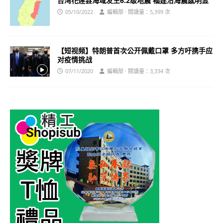
台湾花莲县海域发生6.2级地震 福建沿海震感明显
05/10/2022
編輯部 · 閱讀量：5,399 次
【短视频】特朗普首次公开佩戴口罩 多方吁携手应
对疫情挑战
07/11/2020
編輯部 · 閱讀量：3,334 次