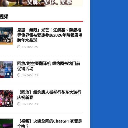
视频
見證「無限」光芒：江錦鑫、陳鍵榕
等僑界領袖受邀參訪2026年時報廣場
跨年水晶球
12/18/2025
回放/时空壶翻译机 纽约图书馆门前
促销活动
02/24/2023
【回放】纽约唐人街举行花车大游行
庆祝新春
02/13/2023
【視頻】火遍全网的ChatGPT究竟是
个啥？