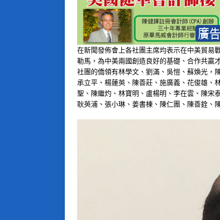
在新聞發佈會上各社團主席均表示在中美貿易
勒馬，為中美兩國創造良好的基礎、合作共贏
社團的僑領有林學文、劉滿、吳愷、蘇煥光，
承立平、楊蓮英、陳善莊、施廣義、花俊雄、
聖、陳繼灼、林寶明、盧楊明、李在雲、陳宋
耿英浦、張小琳、姜書棟、陳仁團、陳善銓、