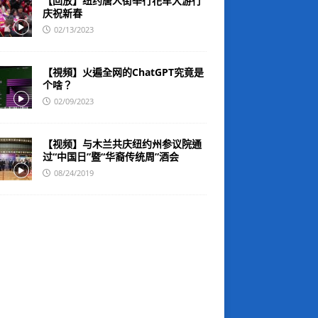
【回放】纽约唐人街举行花车大游行
庆祝新春
02/13/2023
【視頻】火遍全网的ChatGPT究竟是
个啥？
02/09/2023
【视频】与木兰共庆纽约州参议院通
过“中国日”暨“华裔传统周”酒会
08/24/2019