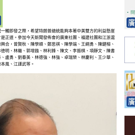
戰一觸即發之際，希望特朗普總統能夠本著中美雙方的利益懸崖
才是正道。參加今天新聞發佈會的廣東社團、福建社團和江浙滬
陳興合，曾賢秋、陳學順、鄭思祺、陳學端、王綱勇、陳鍵榕、
林徳明、林繼、郭增鏹、林利鋒、陳文、李振棋、項靜文、陳書
泰、盧勇、劉春美、林德強、林強、卓瑞榮、林慶利、王少華、
陳本風、江謹武等。