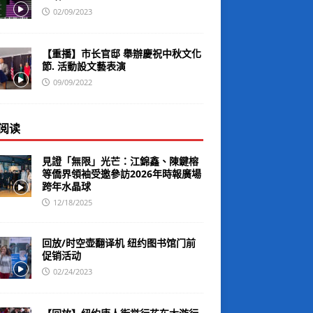
02/09/2023
【重播】市长官邸 舉辦慶祝中秋文化
節. 活動設文藝表演
09/09/2022
阅读
見證「無限」光芒：江錦鑫、陳鍵榕
等僑界領袖受邀參訪2026年時報廣場
跨年水晶球
12/18/2025
回放/时空壶翻译机 纽约图书馆门前
促销活动
02/24/2023