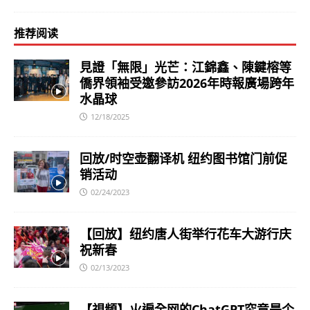
推荐阅读
見證「無限」光芒：江錦鑫、陳鍵榕等
僑界領袖受邀參訪2026年時報廣場跨年
水晶球
12/18/2025
回放/时空壶翻译机 纽约图书馆门前促
销活动
02/24/2023
【回放】纽约唐人街举行花车大游行庆
祝新春
02/13/2023
【視頻】火遍全网的ChatGPT究竟是个