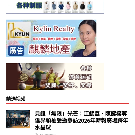
精选视频
見證「無限」光芒：江錦鑫、陳鍵榕等
僑界領袖受邀參訪2026年時報廣場跨年
水晶球