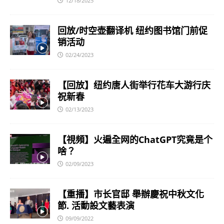
12/18/2025
回放/时空壶翻译机 纽约图书馆门前促
销活动
02/24/2023
【回放】纽约唐人街举行花车大游行庆
祝新春
02/13/2023
【視頻】火遍全网的ChatGPT究竟是个
啥？
02/09/2023
【重播】市长官邸 舉辦慶祝中秋文化
節. 活動設文藝表演
09/09/2022