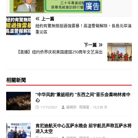
上一篇
紐約有驚無險挺過強雷暴！高溫警報解除，長島北岸淪
重災區
下一篇
【直播】纽约侨界庆祝美国建国250周年文艺演出
相關新聞
“中华风韵”重返纽约 “东西之间”音乐会奏响林肯中
心
11/15/2021
編輯部 · 閱讀量：10,538 次
肯尼迪航天中心瓦萨水晚会 前宇航员声称瓦萨水将
进入太空