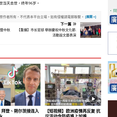
世当天去世，终年96岁。
權歸原作者所有，不代表本平台立場。如有侵權請電郵聯繫。
下一篇
年暨中秋
【重播】市长官邸 舉辦慶祝中秋文化節.
活動設文藝表演
、拜登、朔尔茨接连入
【短视频】欧洲疫情再反复 抗
k
议活动令防疫难上加难