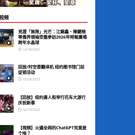
视频
見證「無限」光芒：江錦鑫、陳鍵榕
等僑界領袖受邀參訪2026年時報廣場
跨年水晶球
12/18/2025
回放/时空壶翻译机 纽约图书馆门前
促销活动
02/24/2023
【回放】纽约唐人街举行花车大游行
庆祝新春
02/13/2023
【視頻】火遍全网的ChatGPT究竟是
个啥？