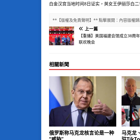
白金汉宫当地时间8日证实，英女王伊丽莎白二
**【版權及免責聲明】** 點擊展開：內容版
上一篇
【重播】美国福建会馆成立38周
联欢晚会
相關新聞
俄罗斯称马克龙核言论是一种
马克龙
“威胁”
驻TikTo