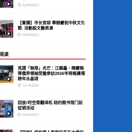
02/09/2023
【重播】市长官邸 舉辦慶祝中秋文化
節. 活動設文藝表演
09/09/2022
阅读
見證「無限」光芒：江錦鑫、陳鍵榕
等僑界領袖受邀參訪2026年時報廣場
跨年水晶球
12/18/2025
回放/时空壶翻译机 纽约图书馆门前
促销活动
02/24/2023