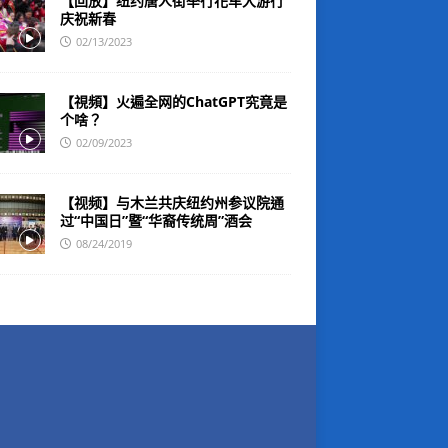
【回放】纽约唐人街举行花车大游行
庆祝新春
02/13/2023
【視頻】火遍全网的ChatGPT究竟是
个啥？
02/09/2023
【视频】与木兰共庆纽约州参议院通
过“中国日”暨“华裔传统周”酒会
08/24/2019