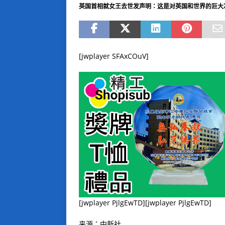
英国首相就女王去世发声明：这是对英国和世界的巨大
[jwplayer SFAxCOuV]
[jwplayer PjlgEwTD][jwplayer PjlgEwTD]
来源：中新社