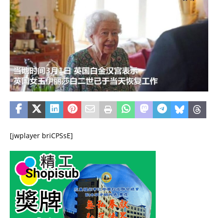
[jwplayer briCPSsE]