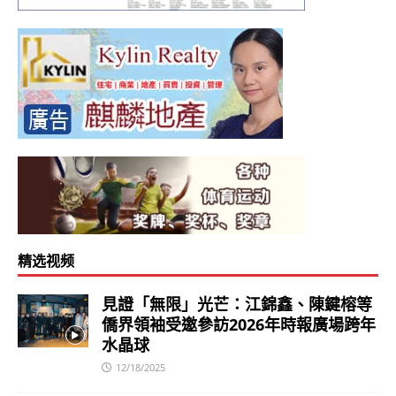
精选视频
見證「無限」光芒：江錦鑫、陳鍵榕等
僑界領袖受邀參訪2026年時報廣場跨年
水晶球
12/18/2025