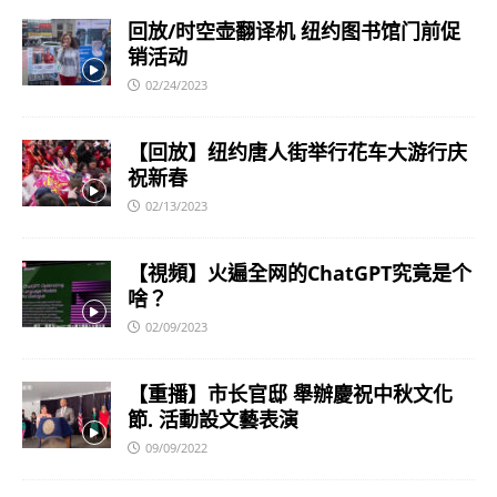
回放/时空壶翻译机 纽约图书馆门前促
销活动
02/24/2023
【回放】纽约唐人街举行花车大游行庆
祝新春
02/13/2023
【視頻】火遍全网的ChatGPT究竟是个
啥？
02/09/2023
【重播】市长官邸 舉辦慶祝中秋文化
節. 活動設文藝表演
09/09/2022