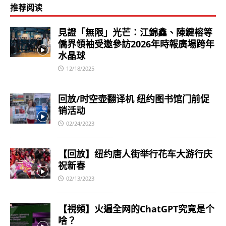
推荐阅读
見證「無限」光芒：江錦鑫、陳鍵榕等
僑界領袖受邀參訪2026年時報廣場跨年
水晶球
12/18/2025
回放/时空壶翻译机 纽约图书馆门前促
销活动
02/24/2023
【回放】纽约唐人街举行花车大游行庆
祝新春
02/13/2023
【視頻】火遍全网的ChatGPT究竟是个
啥？