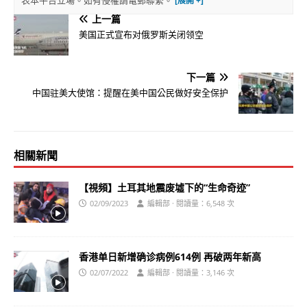
表本平台立場。如有侵權請電郵聯繫。
上一篇
美国正式宣布对俄罗斯关闭领空
下一篇
中国驻美大使馆：提醒在美中国公民做好安全保护
相關新聞
【視頻】土耳其地震废墟下的“生命奇迹”
02/09/2023
編輯部 · 閱讀量：6,548 次
香港单日新增确诊病例614例 再破两年新高
02/07/2022
編輯部 · 閱讀量：3,146 次