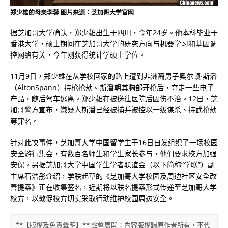
郑少雄的母亲李蓉 图片来源：芝加哥大学官网
据芝加哥大学确认，郑少雄出生于四川，今年24岁。他本科毕业于
香港大学，硕士期间在芝加哥大学的研究方向与机器学习和基因调
控网络有关，今年刚获得统计学硕士学位。
11月9日，郑少雄在从学校回家的路上遭到非洲裔男子奥尔顿·斯潘
（AltonSpann）持枪抢劫。斯潘朝其胸部开枪后，夺走一些电子
产品，随后驾车逃离。郑少雄在被送往医院后因伤不治。12日，芝
加哥警方宣布，嫌疑人斯潘已经被捕并被控以一级谋杀、持武抢劫
等罪名。
针对此次事件，芝加哥大学中国留学生于16日自发组织了一场校园
安全游行集会，有数百名师生和学生家长参与，他们要求校方加强
安保。另据芝加哥大学中国学生学者联谊会（以下简称“学联”）副
主席石浩彤介绍，学联起草的《芝加哥大学校园及周边社区安全改
善提案》正在收集签名，近期将以联名提案形式传递至芝加哥大学
校方，以敦促校方切实采取行动维护校园周边安全。
**【版權及免責聲明】** 點擊展開：內容版權歸原作者所有，不代