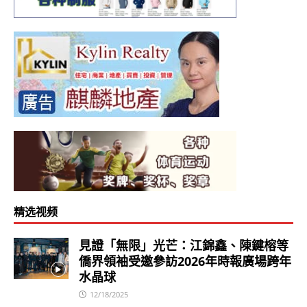
精选视频
見證「無限」光芒：江錦鑫、陳鍵榕等
僑界領袖受邀參訪2026年時報廣場跨年
水晶球
12/18/2025