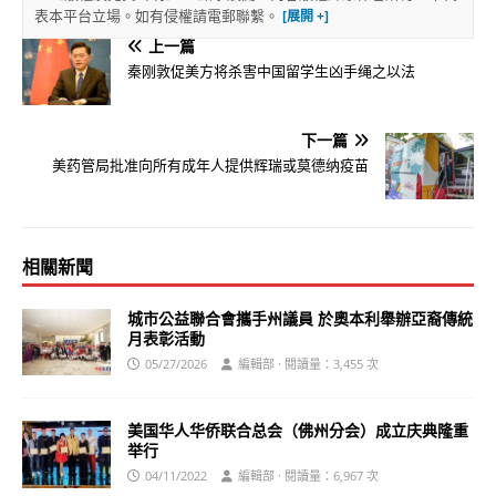
表本平台立場。如有侵權請電郵聯繫。
上一篇
秦刚敦促美方将杀害中国留学生凶手绳之以法
下一篇
美药管局批准向所有成年人提供辉瑞或莫德纳疫苗
相關新聞
城市公益聯合會攜手州議員 於奧本利舉辦亞裔傳統
月表彰活動
05/27/2026
編輯部 · 閱讀量：3,455 次
美国华人华侨联合总会（佛州分会）成立庆典隆重
举行
04/11/2022
編輯部 · 閱讀量：6,967 次