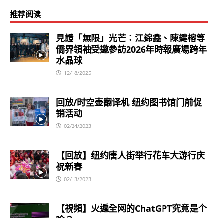
推荐阅读
見證「無限」光芒：江錦鑫、陳鍵榕等
僑界領袖受邀參訪2026年時報廣場跨年
水晶球
12/18/2025
回放/时空壶翻译机 纽约图书馆门前促
销活动
02/24/2023
【回放】纽约唐人街举行花车大游行庆
祝新春
02/13/2023
【視頻】火遍全网的ChatGPT究竟是个