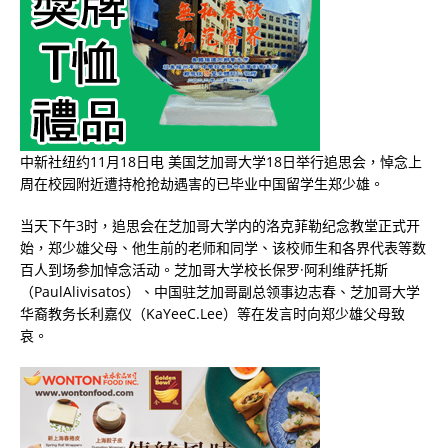
中新社纽约11月18日电 美国芝加哥大学18日举行追思会，悼念上
周在校园附近遭持枪抢劫遇害的已毕业中国留学生郑少雄。
当天下午3时，追思会在芝加哥大学内的洛克菲勒纪念教堂正式开
始，郑少雄父母、他生前的老师和同学、该校师生和各界代表等数
百人到场参加悼念活动。芝加哥大学校长保罗·阿利维萨托斯
（PaulAlivisatos）、中国驻芝加哥副总领事边志春、芝加哥大学
华裔教务长利嘉仪（KaYeeC.Lee）等在发言时向郑少雄父母致
哀。