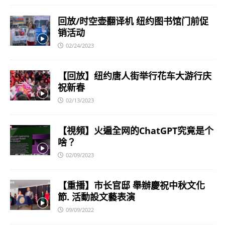
回放/时空壶翻译机 纽约图书馆门前促
销活动
02/24/2023
【回放】纽约唐人街举行花车大游行庆
祝新春
02/13/2023
【視頻】火遍全网的ChatGPT究竟是个
啥？
02/09/2023
【重播】市长官邸 舉辦慶祝中秋文化
節. 活動設文藝表演
09/09/2022