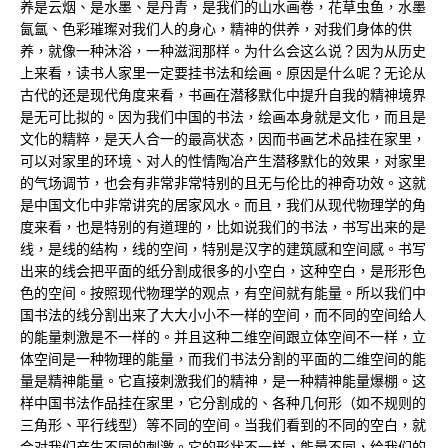
养是云烟、是水墨、是丹青，是我们的山水画卷，花草虫鱼，水墨
氤氲、色彩璀璨对我们人的身心，精神的供养，对我们身体的供
养，就像一种沐浴，一种滋润那样。为什么会这么说？因为从历史
上来看，读书人家里一定要挂书法和绘画。原因是什么呢？无论从
古代的还是现代角度来看，书画在潜移默化中提升自我的精神境界
是无可比拟的。因为我们中国的书法，绘画本身就是文化，而且是
文化的精粹，是天人合一的最高状态，因而书画艺术品挂在家里，
可以对家里的环境、对人的性情陶冶产生潜移默化的效果，对家里
的气场调节，也会有非常非常特别的且无与伦比的神奇功效。这就
是中国文化中非常讲究的居家风水。而且，我们从现代物理学的角
度来看，也是特别的有道理的，比如说我们的书法，书写出来的是
线，是线的结构，线的空间，特别是汉字的建筑感和空间感。书写
出来的线会把平面的纸分割成很多的小空白，这种空白，是形形色
色的空间。按照现代物理学的观点，有空间就有能量。所以我们中
国书法的线分割出来了大大小小不一样的空间，而不同的空间给人
的能量刺激是不一样的。并且这种二维空间跟立体空间不一样，立
体空间是一种物理的能量，而我们书法分割的平面的二维空间的能
量是精神能量。它直接刺激我们的精神，是一种精神能量爆棚。这
样中国书法作品挂在家里，它分割成的、各种几何形（如不规则的
三角形、平行线型）等不同的空间。当我们看到的不同的空白，就
会对我们产生不同的刺激。它的形状不一样，能量不同，给我们的