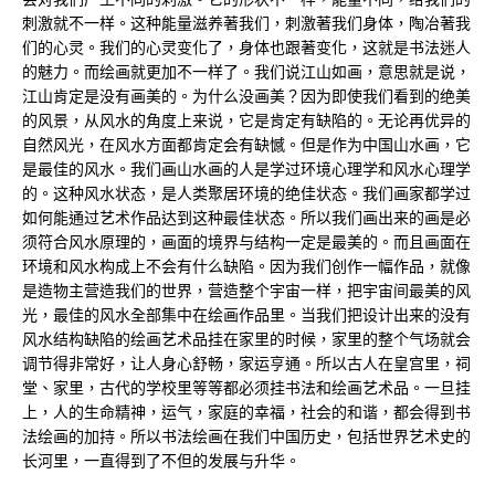
刺激就不一样。这种能量滋养著我们，刺激著我们身体，陶冶著我
们的心灵。我们的心灵变化了，身体也跟著变化，这就是书法迷人
的魅力。而绘画就更加不一样了。我们说江山如画，意思就是说，
江山肯定是没有画美的。为什么没画美？因为即使我们看到的绝美
的风景，从风水的角度上来说，它是肯定有缺陷的。无论再优异的
自然风光，在风水方面都肯定会有缺憾。但是作为中国山水画，它
是最佳的风水。我们画山水画的人是学过环境心理学和风水心理学
的。这种风水状态，是人类聚居环境的绝佳状态。我们画家都学过
如何能通过艺术作品达到这种最佳状态。所以我们画出来的画是必
须符合风水原理的，画面的境界与结构一定是最美的。而且画面在
环境和风水构成上不会有什么缺陷。因为我们创作一幅作品，就像
是造物主营造我们的世界，营造整个宇宙一样，把宇宙间最美的风
光，最佳的风水全部集中在绘画作品里。当我们把设计出来的没有
风水结构缺陷的绘画艺术品挂在家里的时候，家里的整个气场就会
调节得非常好，让人身心舒畅，家运亨通。所以古人在皇宫里，祠
堂、家里，古代的学校里等等都必须挂书法和绘画艺术品。一旦挂
上，人的生命精神，运气，家庭的幸福，社会的和谐，都会得到书
法绘画的加持。所以书法绘画在我们中国历史，包括世界艺术史的
长河里，一直得到了不但的发展与升华。