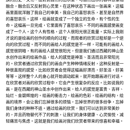
融合，融合后又反射到心灵里。在这种状态下画出一张画来，这幅
画里面就浑融了我自己的审美，我自己的喜怒哀乐，甚至是自然界
的喜怒哀乐。这样，绘画就变成了一个独立的生命，有个性的生
命。这幅画一旦完成，它里面有了喜怒哀乐。不同的画面感使画变
成了一个人。这个人有性格，这个人很阳光很正能量。实际上我刚
才说的是绘画的创作的顺向的过程，而观者的欣赏过程却是一个逆
向的欣赏过程。而不同的画给人的感觉是不一样，可能有的画给人
感觉很阴暗，有的画给人感觉很阳光，但是我们通过西藏的神山圣
水创作出来的绘画作品，给人的感觉是神圣、圣洁而且非常阳光
的。欣赏者通过欣赏我们的画会产生种种情绪反射，这种反射是一
种很直观的感受，比如欣赏者会觉得这幅画好漂亮，好圣洁，好美
等等。这样整个人的身心就开始调动起来，就开始跟画进行对话。
在欣赏者对画的欣赏过程中，它会产生很复杂的反应。比如说我的
画，是在西藏的神山圣水中创作出来，给人的感觉是富贵、吉祥、
灿烂、金碧辉煌的。绘画的衝击力，绘画的色彩，绘画的结构，绘
画的境界，会让我们忘掉很多的烦恼，忘掉世界的很多纷争，忘掉
我们身体的种种不适。通过绘画的欣赏，我们可以达到非常美妙
的，并且药物替代不了的刺激，让我们的身体健康、心灵愉悦，减
轻痛苦与焦虑。这就是我们绘画对我们欣赏者带来的惊喜和幸福。