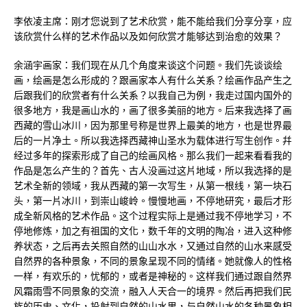
李依凌主席：刚才您说到了艺术欣赏，能不能给我们分享分享，应
该欣赏什么样的艺术作品以及如何欣赏才能够达到治愈的效果？
余涵宇画家：我们现在从几个角度来谈这个问题。我们先谈谈绘
画，绘画是怎么形成的？跟画家本人有什么关系？绘画作品产生之
后跟我们的欣赏者有什么关系？以我自己为例，我走过国内国外的
很多地方，我是画山水的，画了很多美丽的地方。后来我选择了画
西藏的雪山冰川，因为那里号称是世界上最美的地方，也是世界最
后的一片净土。所以我选择西藏神山圣水为载体进行写生创作。幷
经过多年的探索形成了自己的绘画风格。那么我们一起来看看我的
作品是怎么产生的？首先、古人没画过这片地域，所以我选择的是
艺术全新的领域，我从西藏的第一次写生，从第一根线，第一块石
头，第一片冰川，到崇山峻岭。慢慢地画，不停地研究，最后才形
成全新风格的艺术作品。这个过程实际上是通过我不停地学习，不
停地修炼，加之有祖国的文化，数千年的文明的陶冶，进入这种修
养状态，之后再去关照自然的山山水水，又通过自然的山水来感受
自然界的各种景象，不同的景象呈现不同的情绪。她就像人的性格
一样，有欢乐的，忧郁的，或者是神秘的。这样我们通过跟自然界
风霜雨雪不同景象的交流，融入人天合一的境界。然后再把我们民
族的历史、文化，投射到自然的山水里，与自然山水的各种景象相