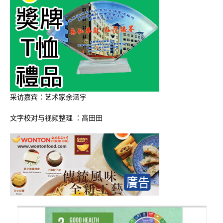
采访嘉宾：艺术家余涵宇
文字校对与视频整理 ：高田田