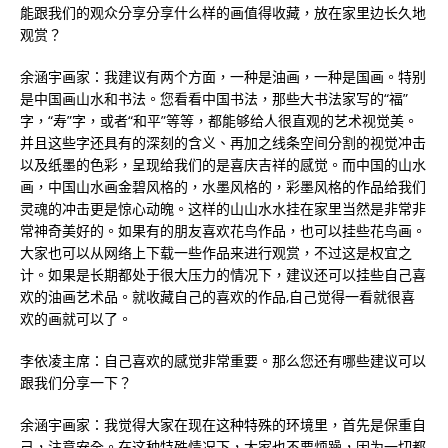
能跟我们的观众分享分享什么样的画值得收藏，放在家里边长久地
观赏？
余涵宇画家：我建议有两个方面，一种是油画，一种是国画。特别
是中国画山水和书法。您看看中国书法，那些大书法家写的“福”
字，“寿”字，或者“和平”等等，都能够给人很直观的艺术视觉美。
并且这些字还具有的深刻的含义、再加之线条空间分割的视觉冲击
以及纸墨的色彩，呈现给我们的是喜庆吉祥的感觉。而中国的山水
画，中国山水画金碧风格的，水墨风格的，彩墨风格的作品给我们
灵魂的冲击更是惊心动魄。这样的山山水水挂在家里当然是非常非
常神奇美好的。如果有的朋友喜欢花鸟作品，也可以挂些花鸟画。
大家也可以从网络上下载一些作品来进行观赏，不过这是权宜之
计。如果是长期都处于很大压力的情况下，建议还可以挂些自己喜
欢的油画艺术品。就收藏自己的喜欢的作品,自己觉得一看就很喜
欢的画就可以了。
李依凌主席：自己喜欢的感觉非常重要。那么您还有哪些建议可以
跟我们分享一下？
余涵宇画家：我觉得大家在现在这种特殊的环境里，首先是保重自
己，注意安全。在这种特殊情况下，大家也不要烦躁，因为一切都