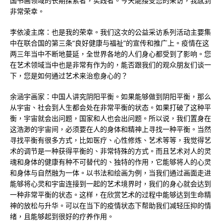
国书画领域的长期探索者，实践者。今天能接受您的采访，我感到
非常荣幸。
李依凌主席：也是我的荣幸。我们这次的公益采访系列活动主要集
中在联合国的第三条“良好健康与福祉”的宣传和推广上。疫情在这
两三年当中不断地蔓延，全世界各地的人们身心都受到了影响。您
在艺术领域当中也是非常有作为的，能否跟我们的观众朋友们谈一
下，您是如何通过艺术来治愈身心的？
余涵宇画家：中国人讲究阴阳平衡。如果能够做到阴阳平衡，那么
从宇宙、社会到人生都会处在非常平衡的状态。如果打破了这种平
衡，宇宙就会出问题，国家和人也会出问题。所以说，我们置身在
这浩渺的宇宙间，必须要在人的身体和精神上寻找一种平衡。当然
寻找平衡有很多方式，比如医疗、心性修炼、艺术等等，我觉得艺
术的调节是一种获得平衡的、非常特殊的方式。而且艺术对人的灵
魂和身体的健康有种不可替代的、独特的作用，它能够将人的心灵
和身体与自然融为一体。以书法和绘画为例，当我们通过画面走进
能够将心灵和宇宙连接到一起的艺术境界时，我们的身心就会达到
一种非常平衡的状态。这样，在欣赏艺术的过程中能够达到生命精
神的放松与升华。可以在当下的疫情状态下帮助我们减轻压抑的情
绪，且能够起到很好的疗养作用。