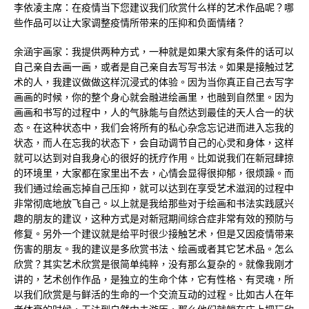
李依凌主席：在疫情当下您建议我们欣赏什么样的艺术作品呢？哪
些作品可以让大家调整疫情所带来的压抑和负面情绪？
余涵宇画家：我提供两种方式，一种就是如果大家有条件的话可以
自己亲自去画一画，或者是自己亲自去写写书法。如果是接触过艺
术的人，我建议做做这样沉浸式的体验。因为当你真正自己去写字
画画的时候，你的整个身心就会融进绘画里，也融到自然里。因为
画画和书写的过程中，人的气脉能与自然达到最佳的天人合一的状
态。在这种状态中，我们会将所有的私心杂念忘记进而进入忘我的
状态，而人在忘我的状态下，会自动调节自己的心灵和身体，这样
就可以达到对自我身心的很好的抚疗作用。比如说我们在新冠肆掠
的环境里，大家都在家里出不去，心情会显得很抑郁，很烦躁。而
我们通过绘画忘掉自己压抑，就可以达到在享受艺术滋润的过程中
非常彻底地放飞自己。以上就是我给那些对于绘画和书法实践感兴
趣的朋友的建议，这种方式是对新冠期间综合症非常有效的预防与
修复。另外一个建议就是给平时很少接触艺术，但是又因疫情带来
伤害的朋友。我的建议是多欣赏书法、绘画或者其它艺术品。怎么
欣赏？其实艺术欣赏是很简单纯粹，没有那么复杂的。就像我刚才
讲的，艺术创作作品，是独立的生命个体，它有性格、有灵魂，所
以我们欣赏是与鲜活的生命的一个交流互动的过程。比如古人在年