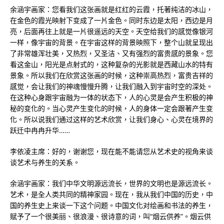
余涵宇画家：您看我们这张画就是红红的云霞，托著纯洁的冰山，
在金色的霞光映射下变成了一片金色。同时东边是太阳，西边是月
亮，后面再往上就是一片很遥远的天空。天空给我们的感觉像银河
一样，像宇宙的背景。在宇宙这样的背景映照下，整个山就呈现出
了非常雄浑壮美，又热烈，又圣洁、又有强烈的富贵感的景象。您
看这金山，阳光是点射式的，这种复杂的光影就是西藏山水的特有
景象。所以我们在欣赏这张画的时候，这种崇高热烈，富贵吉祥的
感觉，会让我们的神魂慢慢升腾，让我们融入到宇宙时空的深处。
在这种心身跟宇宙融为一体的状态下，人的心灵是会产生积极的神
秘的变化的。当心灵产生变化的时候，人的身体一定会跟著产生变
化。所以说我们通过这样的艺术欣赏，让我们身心、心灵在境界的
跃迁中冉冉升华……
李依凌主席：好的，谢谢您，现在能不能请您从艺术史的视角来谈
谈艺术与养生的关系。
余涵宇画家：我们中华文明源远流长，世界的文明也是源远流长。
艺术，是全人类共同的精神家园。现在，我从我们中国的历史，中
国的养生史上来谈一下这个问题。中国文化对绘画和书法的养生，
赋予了一个很美丽、很浪漫、很诗意的词，叫“烟云供养”。烟云供