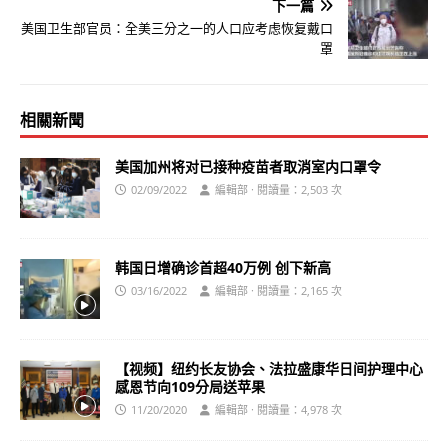
下一篇
美国卫生部官员：全美三分之一的人口应考虑恢复戴口
罩
相關新聞
美国加州将对已接种疫苗者取消室内口罩令
02/09/2022
編輯部 · 閱讀量：2,503 次
韩国日增确诊首超40万例 创下新高
03/16/2022
編輯部 · 閱讀量：2,165 次
【视频】纽约长友协会、法拉盛康华日间护理中心
感恩节向109分局送苹果
11/20/2020
編輯部 · 閱讀量：4,978 次