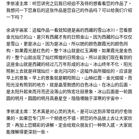
李依凌主席：听您讲完之后我已经迫不及待的想看看您的作品了。
我想问一下您身后的这张作品是您自己的作品吗？可以给我们介绍
一下吗？
余涵宇画家：这幅作品一看就知道是画的西藏的雪山冰川。您看那
金光灿烂的山，是只有西藏才有的日照金山。因为西藏的山不仅仅
是雪山，更是冰山，因为是冰山，所以她的颜色跟霞光的颜色同
构，如果霞光是红色的，整个冰山就是红玉满眼，如果霞光是金色
的，整个山就出现了灿烂辉煌的日照金山。所以说我们现在看到的
这座金山就是西藏的经过几万年形成的冰山。冰山终年不化，阳光
照射上去就是祥瑞灿烂，金光闪闪的。这幅作品所描绘的，应该是
早上的景象。早上的景象就是朝阳照山，山映红霞、金光熠熠。而
阳光没有照到的地方，就是晶莹剔透的白色冰山，在冰山的后面，
是太阳升起来而月亮还没落山的恢宏壮丽景象，冰山后面是一轮圆
圆的明月。圆圆的明月高悬星空，隐隐堙融于深寒的宇宙中。
李依凌主席：艺术真是对心灵的洗礼，是可以达到非常佳的疗愈效
果的。如果您专门开一个频道也不错，把您的作品放上去让大家欣
赏，再加上您精彩的讲解，定会给观众朋友们一种带入感，大家就
能理解得更深刻一些。