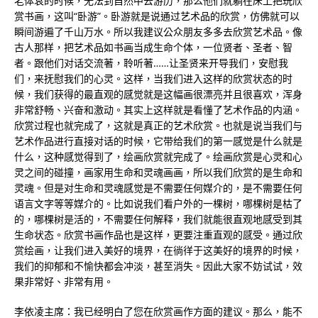
老体衰的时候，无法到自然中去游历，那么他们就躺在床上把玩欣
赏书画，这叫“卧游”。卧游就是说通过艺术品的欣赏，仿佛就可以
瞬间游遍了千山万水。所以我建议公众朋友多多去欣赏艺术品。像
古人那样，把艺术品如书画当成生命个体，一位贤者、圣者、智
者。跟他们对话交流著，聆听著……让圣贤来开导我们，安慰我
们，来抚慰我们的心灵。这样，当我们进入这样的欣赏状态的时
候，我们获得的最直观的感觉就是这幅画很漂亮并且很喜欢，浑身
非常舒畅、兴奋和激动。其实上这样就是看懂了艺术作品的内涵。
欣赏过程也就完成了，这就是真正的艺术欣赏。也就是说当我们与
艺术作品进行直接对话的时候，它带给我们的第一感觉是什么就是
什么，这种感觉得到了，绘画欣赏就完成了。绘画欣赏是心灵和心
灵之间的碰撞，画家用生命和灵魂画画，所以我们欣赏的是生命和
灵魂。但是对生命和灵魂感觉是不需要任何媒介的，是不需要任何
语言文字等等媒介的。比如说我们看户外的一棵树，哪棵树是枯了
的，哪棵树是活的，不需要任何解释，我们就能很直观地感受到其
生命状态。欣赏书画作品也是这样，更要注重直观的感受。通过欣
赏绘画，让我们进入美好的境界，在徜徉于这美好的境界的时候，
我们的抑郁和不愉快都会冲淡，甚至消失。因此大家不妨试试，效
果非常好、非常有用。
李依凌主席：我已经明白了您在欣赏画作方面的建议。那么，能不