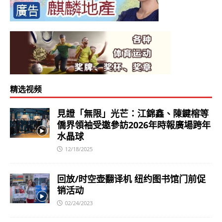
精选视频
見證「無限」光芒：江錦鑫、陳鍵榕等
僑界領袖受邀參訪2026年時報廣場跨年
水晶球
12/18/2025
回放/时空壶翻译机 纽约图书馆门前促
销活动
02/24/2023