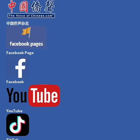
中国侨声杂志
Facebook Page
Facebook
YouTube
TikTok