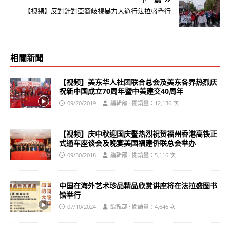
【视频】反對針對亞裔歧視暴力大遊行法拉盛舉行
相關新聞
【视频】美东华人社团联合总会及美东各界热烈庆
祝新中国成立70周年暨中美建交40周年
09/20/2019
編輯部 · 閱讀量：12,136 次
【视频】庆中秋迎国庆暨热烈祝贺福州香港高铁正
式通车座谈会及晚宴美国福建侨联总会举办
09/30/2018
編輯部 · 閱讀量：5,116 次
中国在海外艺术珍品精品欣赏讲座将在法拉盛图书
馆举行
07/10/2024
編輯部 · 閱讀量：4,646 次