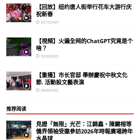
【回放】纽约唐人街举行花车大游行庆
祝新春
02/13/2023
【視頻】火遍全网的ChatGPT究竟是个
啥？
02/09/2023
【重播】市长官邸 舉辦慶祝中秋文化
節. 活動設文藝表演
09/09/2022
推荐阅读
見證「無限」光芒：江錦鑫、陳鍵榕等
僑界領袖受邀參訪2026年時報廣場跨年
水晶球