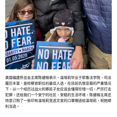
美国福建侨总会主席陈键榕表示，温塔莉毕业于耶鲁法学院，司法
履历丰富，是检察官职位的最佳人选，在目前仇恨亚裔的严重情况
下，以一个经历过战火的移民子女应该会懂得珍惜一切，严厉打击
犯罪，还给我们一个安宁的社区，安稳的生活环境。陈键榕主席还
特意订购了一些印有温塔莉竞选文宣的口罩赠送给温塔莉，祝她顺
利当选。