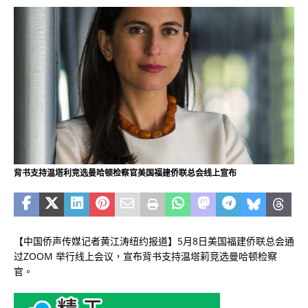
背书支持温塔利竞选曼哈顿检察官美国福建侨联总会线上宣布
【中国侨声传媒记者黄江涛纽约报道】5月8日美国福建侨联总会通
过ZOOM 举行线上会议，宣布背书支持温塔莉竞选曼哈顿检察
官。