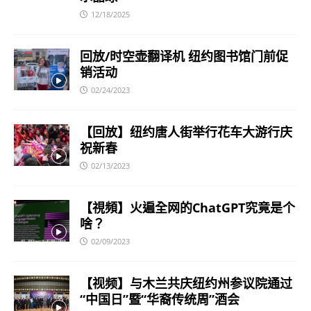
12/18/2025
回放/时空壶翻译机 纽约图书馆门前促
销活动
02/24/2023
【回放】纽约唐人街举行花车大游行庆
祝新春
02/13/2023
【視頻】火遍全网的ChatGPT究竟是个
啥？
02/09/2023
【视频】与木兰共庆纽约州参议院通过
“中国日”暨“华裔传统周”酒会