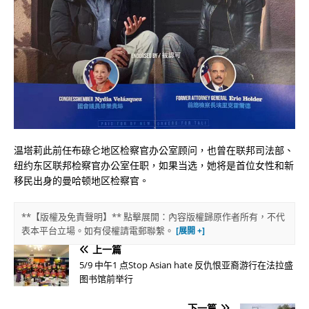
温塔莉此前任布碌仑地区检察官办公室顾问，也曾在联邦司法部、
纽约东区联邦检察官办公室任职，如果当选，她将是首位女性和新
移民出身的曼哈顿地区检察官。
**【版權及免責聲明】** 點擊展開：內容版權歸原作者所有，不代
表本平台立場。如有侵權請電郵聯繫。
上一篇
5/9 中午1 点Stop Asian hate 反仇恨亚裔游行在法拉盛
图书馆前举行
下一篇