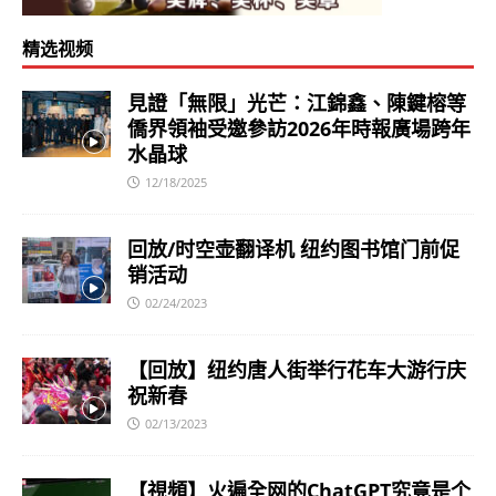
精选视频
見證「無限」光芒：江錦鑫、陳鍵榕等
僑界領袖受邀參訪2026年時報廣場跨年
水晶球
12/18/2025
回放/时空壶翻译机 纽约图书馆门前促
销活动
02/24/2023
【回放】纽约唐人街举行花车大游行庆
祝新春
02/13/2023
【視頻】火遍全网的ChatGPT究竟是个