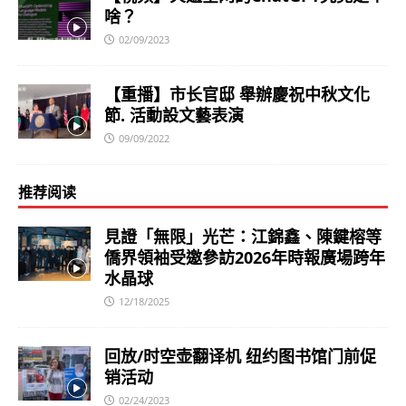
啥？
02/09/2023
【重播】市长官邸 舉辦慶祝中秋文化
節. 活動設文藝表演
09/09/2022
推荐阅读
見證「無限」光芒：江錦鑫、陳鍵榕等
僑界領袖受邀參訪2026年時報廣場跨年
水晶球
12/18/2025
回放/时空壶翻译机 纽约图书馆门前促
销活动
02/24/2023