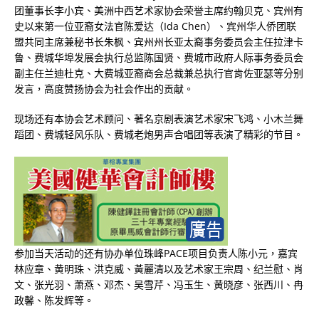
团董事长李小宾、美洲中西艺术家协会荣誉主席约翰贝克、宾州有
史以来第一位亚裔女法官陈爱达（Ida Chen）、宾州华人侨团联
盟共同主席兼秘书长朱枫、宾州州长亚太裔事务委员会主任拉津卡
鲁、费城华埠发展会执行总监陈国贤、费城市政府人际事务委员会
副主任兰迪杜克、大费城亚裔商会总裁兼总执行官肯佐亚瑟等分别
发言，高度赞扬协会为社会作出的贡献。
现场还有本协会艺术顾问、著名京剧表演艺术家宋飞鸿、小木兰舞
蹈团、费城轻风乐队、费城老炮男声合唱团等表演了精彩的节目。
参加当天活动的还有协办单位珠峰PACE项目负责人陈小元，嘉宾
林应章、黄明珠、洪克威、黃麗清以及艺术家王宗周、纪兰慰、肖
文、张光羽、萧燕、邓杰、吴雪芹、冯玉生、黄晓彦、张西川、冉
政馨、陈发辉等。