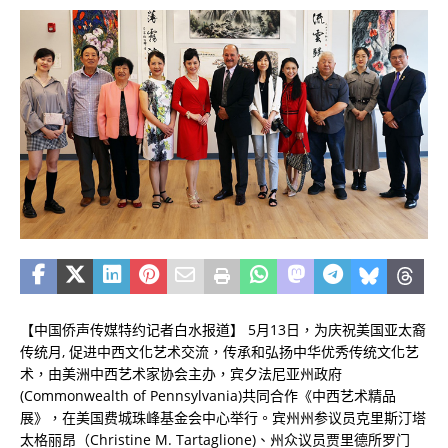
【中国侨声传媒特约记者白水报道】 5月13日，为庆祝美国亚太裔
传统月, 促进中西文化艺术交流，传承和弘扬中华优秀传统文化艺
术，由美洲中西艺术家协会主办，宾夕法尼亚州政府
(Commonwealth of Pennsylvania)共同合作《中西艺术精品
展》，在美国费城珠峰基金会中心举行。宾州州参议员克里斯汀塔
太格丽昂（Christine M. Tartaglione)、州众议员贾里德所罗门