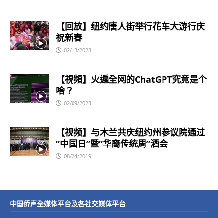
【回放】纽约唐人街举行花车大游行庆
祝新春
02/13/2023
【視頻】火遍全网的ChatGPT究竟是个
啥？
02/09/2023
【视频】与木兰共庆纽约州参议院通过
“中国日”暨“华裔传统周”酒会
08/24/2019
中国侨声全媒体平台及各社交媒体平台