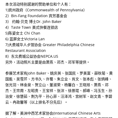
本次活动特别感谢的赞助单位和个人有：
1)宾州政府（Commonwealth of Pennsylvania）
2）Bin-Fang Foundation 宾芳基金会
3） 约翰·贝克 博士Dr. John Baker
4）Taste Town 美式快餐连锁店
5)陈姿女士 Chi Chan
6) 蓝屏女士Victoria Lan
7)大费城华人歺馆协会 Greater Philadelphia Chinese
Restaurant Association
8）东北费城公益协会NEPCA.US
另外，活动照片主要是由萧燕、邓杰、邓军等提供。
参展艺术家有John Baker、姚庆英、张国民、罗美富、薛秋菊、黄
国能、吴雪芹、方书久、许蜀、朱立业、肖文、张本彪、张炳峰、
张光羽、林金泉、贺立山、董淑荣、杨馨白、王晓旭、萧燕、邓
杰、王宗周、左昭贵、王宝祥、张淙、徐景琨、郝峰、冯玉生、孙
治安、徐慧茹、荆为平、孙心菲、汪泽鸿、宫树军、赵文青、李碧
云、冉政馨等（以上排名不分先后）。
据了解，美洲中西艺术家协会(International Chinese Arts