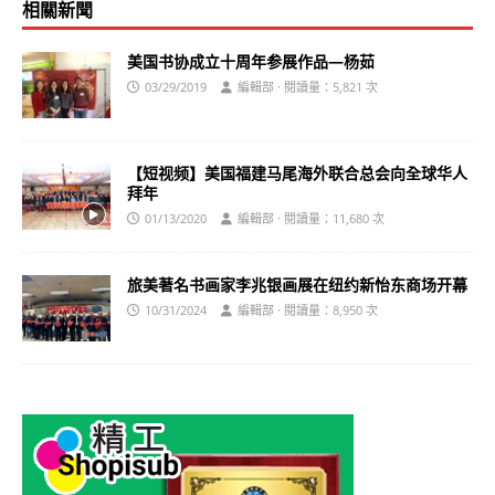
相關新聞
美国书协成立十周年参展作品—杨茹
03/29/2019
編輯部 · 閱讀量：5,821 次
【短视频】美国福建马尾海外联合总会向全球华人
拜年
01/13/2020
編輯部 · 閱讀量：11,680 次
旅美著名书画家李兆银画展在纽约新怡东商场开幕
10/31/2024
編輯部 · 閱讀量：8,950 次