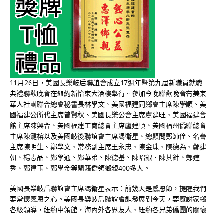
11月26日，美國長樂岐后聯誼會成立17週年暨第九屆新職員就職
典禮聯歡晚會在紐約新怡東大酒樓舉行。參加今晚聯歡晚會有美東
華人社團聯合總會秘書長林學文、美國福建同鄉會主席陳學順、美
國福建公所代主席曾賢秋、美國長樂公會主席盧建旺、美國福建會
館主席陳興合、美國福建工商總會主席盧建順、美國福州僑聯總會
主席陳鍵榕以及美國岐後聯誼會主席馮衛星、總顧問鄭師佺、名譽
主席陳明生、鄭學文、常務副主席王永忠、陳金珠、陳德為、鄭建
朝、楊志品、鄭學通、鄭華弟、陳德基、陳昭銀、陳其針、鄭建
秀、鄭建玉、鄭學金等閩籍僑領鄉親400多人。
美國長樂岐后聯誼會主席馮衛星表示：前幾天是感恩節，提醒我們
要常懷感恩之心。美國長樂岐后聯誼會能發展到今天，要感謝家鄉
各級領導，紐約中領館，海內外各界友人、紐約各兄弟僑團的關懷