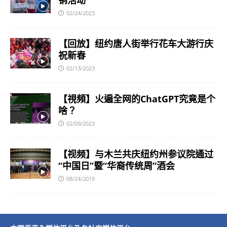
销活动
02/24/2023
【回放】纽约唐人街举行花车大游行庆
祝新春
02/13/2023
【視頻】火遍全网的ChatGPT究竟是个
啥？
02/09/2023
【视频】与木兰共庆纽约州参议院通过
“中国日”暨“华裔传统周”酒会
08/24/2019