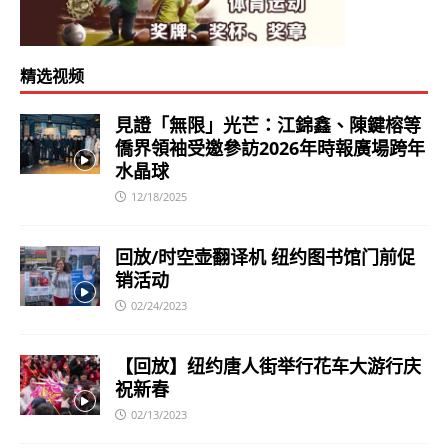
精选视频
見證「無限」光芒：江錦鑫、陳鍵榕等
僑界領袖受邀參訪2026年時報廣場跨年
水晶球
12/18/2025
回放/时空壶翻译机 纽约图书馆门前促
销活动
02/24/2023
【回放】纽约唐人街举行花车大游行庆
祝新春
02/13/2023