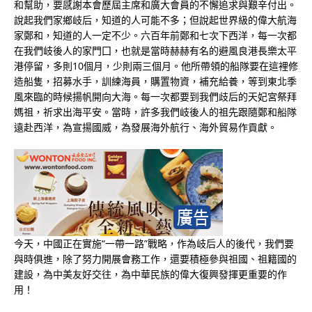
和幫助，要感謝本會歷屆主席和廣大會員的不懈追求與艱辛付出。
說起我們家鄉岐后，知道的人可能不多；但說起世界級的偉大航海
家鄭和，知道的人一定不少。六百年前鄭和七次下西洋，每一次都
在我們岐後人的家門囗，也就是當時赫赫有名的避風良港長樂太平
港停留，多則10個月，少則兩三個月。他所帶領的船隊要在這裡修
造船隻，招募水手，訓練海員，購置物資，補充給養，等到東北季
風來臨的時候揚帆開向大海。每一次都要到我們歧后的天妃宮祭拜
媽祖，祈求出海平安。當時，許多我們岐後人的祖先跟隨鄭和船隊
遠赴西洋，為宣揚國威，為發展海外航行、海外貿易作貢獻。
今天，中國正在實施“一帶一路”戰略，作為岐后人的後代，我們要
與時俱進，除了努力開展會務工作，還要積極參與祖國、祖籍國的
建設，為中美友好交往，為中華民族的偉大復興發揮更重要的作
用！