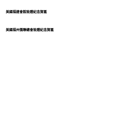
美國福建會館致贈紀念賀匾
美國福州僑聯總會致贈紀念賀匾