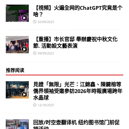
【視頻】火遍全网的ChatGPT究竟是个
啥？
02/09/2023
【重播】市长官邸 舉辦慶祝中秋文化
節. 活動設文藝表演
09/09/2022
推荐阅读
見證「無限」光芒：江錦鑫、陳鍵榕等
僑界領袖受邀參訪2026年時報廣場跨年
水晶球
12/18/2025
回放/时空壶翻译机 纽约图书馆门前促