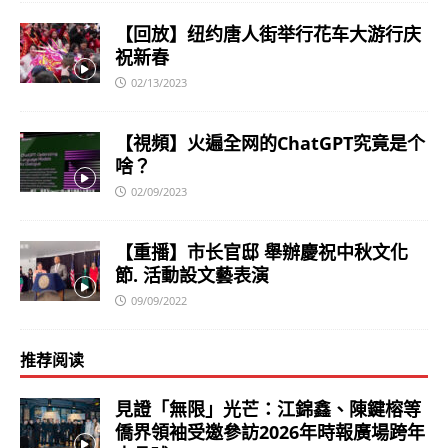
【回放】纽约唐人街举行花车大游行庆
祝新春
02/13/2023
【視頻】火遍全网的ChatGPT究竟是个
啥？
02/09/2023
【重播】市长官邸 舉辦慶祝中秋文化
節. 活動設文藝表演
09/09/2022
推荐阅读
見證「無限」光芒：江錦鑫、陳鍵榕等
僑界領袖受邀參訪2026年時報廣場跨年