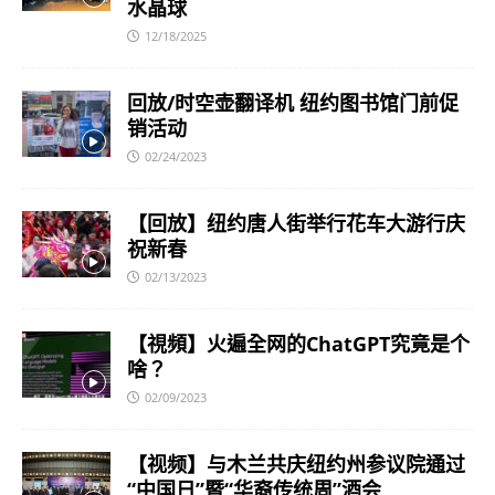
水晶球
12/18/2025
回放/时空壶翻译机 纽约图书馆门前促
销活动
02/24/2023
【回放】纽约唐人街举行花车大游行庆
祝新春
02/13/2023
【視頻】火遍全网的ChatGPT究竟是个
啥？
02/09/2023
【视频】与木兰共庆纽约州参议院通过
“中国日”暨“华裔传统周”酒会