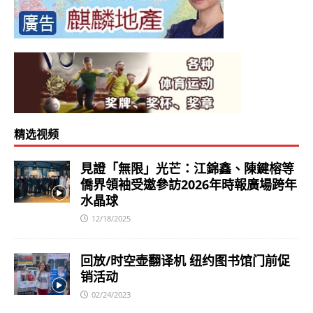
精选视频
見證「無限」光芒：江錦鑫、陳鍵榕等
僑界領袖受邀參訪2026年時報廣場跨年
水晶球
12/18/2025
回放/时空壶翻译机 纽约图书馆门前促
销活动
02/24/2023