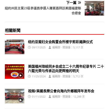
下一篇
紐約州民主黨23區參議員參選人羅賓遜拜訪美國福建聯
合總會
相關新聞
纽约亚裔妇女会购置会所楼宇剪彩揭牌仪式
09/17/2025
編輯部 · 閱讀量：5,117 次
美国福州琅岐同乡会成立二十六周年纪录专片 二十
六载光荣与传承迈向更辉煌的明天
11/25/2024
編輯部 · 閱讀量：5,712 次
视频/美國長樂公會向海内外鄉親拜年发布会
01/11/2022
編輯部 · 閱讀量：12,288 次