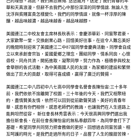
己的理想。為此，我們無怨無悔. 悠悠歲月，送走了我們青春的年
華和天真浪漫，但辭不去我們心中那份深深的同學情誼. 無論人生
沈浮與貧賤富貴怎樣變化，我們的同學情誼，就像一杯淳厚的陳
釀，越品味越濃，越品味越香，越品味越醇。
美國連江二中校友會主席林長秋表示：會慶添華彩、同窗聚君豪。
大家歡聚一堂，交換創業心路，回憶美好往事，在這令人難忘美好
的晚間時刻迎來了美國連江二中87屆同學會慶典活動。同學會自成
立以來承創會宗旨，爰國愛鄉之理念，團結同學、情系同囪，心懷
毋校，同舟共濟，開拓進取，凝聚同學，努力作為，極積參與校友
會舉辦的各式活動，為中美兩國人民的友誼，為家鄉的建設和繁榮
做出了巨大的貢獻，取得可喜成績，贏得了廣泛的贊揚。
美國連江二中八四初中八七高中同學會名譽會長陳怡宙:三十多年
前，我們依依不捨離開了校園，三十年後的今天，我們又相聚紐
約，盡情贊美友情，依然可以回到從前歡聲笑語、美好的青春年
華、感恩有你們相伴，感恩老師們的教誨，也讓我們在人生道路上
能夠坦然從容。 新任會長林秀雲表示：今天很高興同學們選出我
擔任新會長、在前任會長陳怡宙的無私奉獻四年，為同學會打下了
基礎，希望同學共同努力把會務做的更好。回想過去同窗苦讀、相
互呵護的時光。是我們走過所有的日子，品嘗了人生的酸甜苦辣，