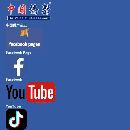
中国侨声杂志
Facebook Page
Facebook
YouTube