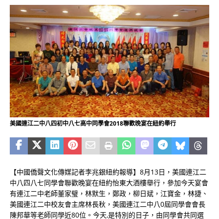
美國連江二中八四初中八七高中同學會2018聯歡晚宴在紐約舉行
【中國僑聲文化傳媒記者李兆銀紐約報導】8月13日，美國連江二
中八四八七同學會聯歡晚宴在紐約怡東大酒樓舉行，參加今天宴會
有連江二中老師董家璧，林默生，鄭政，柳日斌，江寶金，林捷、
美國連江二中校友會主席林長秋，美國連江二中八0屆同學會會長
陳邦華等老師同學近80位。今天,是特別的日子，由同學會共同選