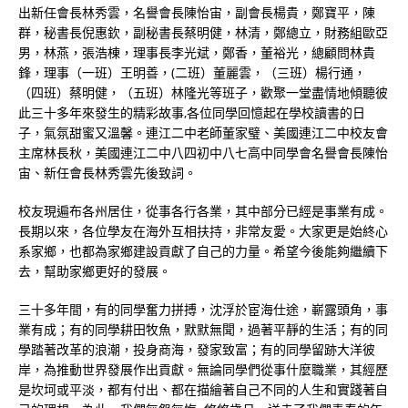
出新任會長林秀雲，名譽會長陳怡宙，副會長楊貴，鄭寶平，陳
群，秘書長倪惠欽，副秘書長蔡明健，林清，鄭總立，財務組歐亞
男，林燕，張浩棟，理事長李光斌，鄭香，董裕光，總顧問林貴
鋒，理事（一班）王明善，(二班）董麗雲，（三班）楊行通，
（四班）蔡明健，（五班）林隆光等班子，歡聚一堂盡情地傾聽彼
此三十多年來發生的精彩故事,各位同學回憶起在學校讀書的日
子，氣氛甜蜜又溫馨。連江二中老師董家璧、美國連江二中校友會
主席林長秋，美國連江二中八四初中八七高中同學會名譽會長陳怡
宙、新任會長林秀雲先後致詞。
校友現遍布各州居住，從事各行各業，其中部分已經是事業有成。
長期以來，各位學友在海外互相扶持，非常友愛。大家更是始終心
系家鄉，也都為家鄉建設貢獻了自己的力量。希望今後能夠繼續下
去，幫助家鄉更好的發展。
三十多年間，有的同學奮力拼搏，沈浮於宦海仕途，嶄露頭角，事
業有成；有的同學耕田牧魚，默默無聞，過著平靜的生活；有的同
學踏著改革的浪潮，投身商海，發家致富；有的同學留跡大洋彼
岸，為推動世界發展作出貢獻。無論同學們從事什麼職業，其經歷
是坎坷或平淡，都有付出、都在描繪著自己不同的人生和實踐著自