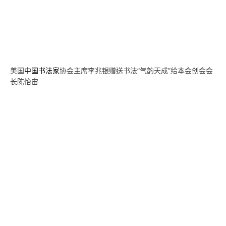
美国
中国书法家
协会主席李兆银赠送书法“气韵天成”给本会创会会
长陈怡宙