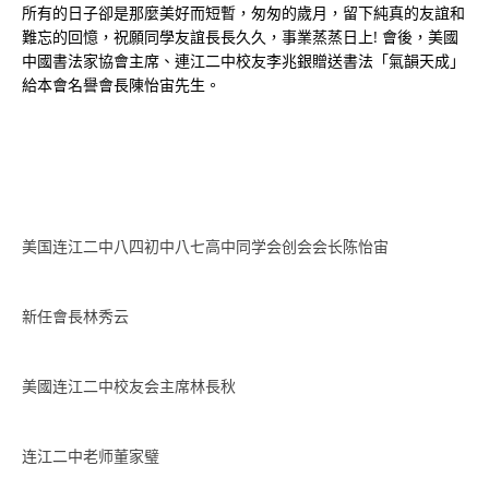
所有的日子卻是那麼美好而短暫，匆匆的歲月，留下純真的友誼和
難忘的回憶，祝願同學友誼長長久久，事業蒸蒸日上! 會後，美國
中國書法家協會主席、連江二中校友李兆銀贈送書法「氣韻天成」
給本會名譽會長陳怡宙先生。
美国连江二中八四初中八七高中同学会创会会长陈怡宙
新任會長林秀云
美國连江二中校友会主席林長秋
连江二中老师董家璧